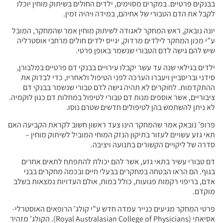
בבנקים פרטיים. במקרים מסוימים, ילדים החולים בשיתוק מוחין יוכלו
לקבל את הדם הטבורי של אחיהם, במידה ויהיה זמין.
יונה נובאק, ראש המחקר לאגודה לשיתוק מוחין אמר שהמחקר, המובל
ע”י מכון המחקר לילדים מרדוק, יגייס ילדים חולים מרחבי אוסטרליה
שיש להם גישה לדם הטבורי שנשמר באופן פרטי.
ילדים בגילאי שנה עד עשר יקבלו עירויים בבנקי דם פרטיים במלבורן,
סידני ובריסביין ויעברו הערכה לפני הטיפול ולאחריו, כדי לבדוק את
ההתקדמות. לחוקרים לא תהיה גישה לדם טבורי שנשמר בבנקי דם
ציבוריים, אשר אוספים מנות דם טבורי לטיפול במחלות דם כגון לוקמיה.
לא ניתן להשתמש בהן לטיפולים חדשים שטרם נוסו.
פרופ’ נובאק אמר שהמחקר הינו צעד ראשון חשוב לקראת הקביעה האם
תאי גזע עשויים לעזור בתיקון הנזק המוחי המוביל לשיתוק מוחין –
סדרה של ליקויים הקשורים בתנועה ויציבה.
דם טבורי עשיר בתאי גזע, אשר להם יכולת להתפתח לתאים אחרים
בגוף. הם הראו הבטחה במחקרים בבעלי חיים ובכמה מחקרים בבני
אדם, בריפוי רקמות פגועות, כולל במוח, אולם העדויות נמצאות בשלב
מוקדם.
פרטי המחקר מגיעים כנייר עמדה חדש ע”י קולג’ הרופאים האוסטרלי-
אסיאתי (Royal Australasian College of Physicians). הקולג’ מזהיר