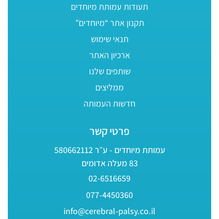
תעודות עמותת מיוחדים
תקנון אתר “מיוחדים”
תנאי שימוש
ארכיון האתר
שותפים שלנו
ממליצים
חדשות העמותה
פרטי קשר
עמותת מיוחדים - ע״ר 580662112
83 מעלה אדומים
02-6516659
077-4450360
info@cerebral-palsy.co.il