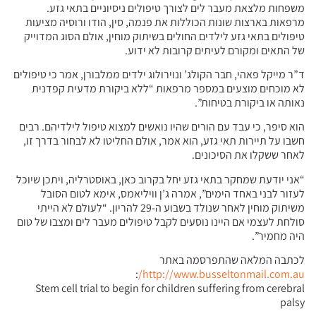
משפחות מלצאת מעבר לים לצורך טיפולים ניסיוניים בתאי גזע.
מרפאות בארצות שונות הכוללות את פנמה, סין, הודו ורוסיה מציעות
טיפולים בתאי גזע לילדים החולים בשיתוק מוחין, אולם הסוג המדוייק
של התאים ומקורם לעיתים קרובות לא ידוע.
ד”ר מייקל פאהי, חבר הקולג’ ונוירולוג ילדים ממלבורן, אמר כי טיפולים
לא מוכחים מוצעים במספר מרפאות “ללא ביקורת מדעית קפדנית
נאותה או ביקורת בטיחות”.
הוא סיפר, כי עבד עם הורים שהיו נואשים למצוא טיפול לילדיהם. רבים
חשבו על תיירות תאי גזע, הוא אמר, אולם החליטו לא לבחור בדרך זו,
לאחר ששקלו את הסיכונים.
“אני יודעת שמחקר בתאי גזע יחל בקרוב כאן, באוסטרליה, ויתכן שיוכל
לעזור לבני באחד הימים”, אמרה ג’ן וויליאמס, אימא לטום הסובל
משיתוק מוחין לאחר שנולד בשבוע ה-29 להריון. “לעולם לא הייתי
סולחת לעצמי אם היינו נוסעים לקבל טיפולים מעבר לים ומצבו של טום
היה מחמיר”.
לכתבה המלאה שהתפרסמה באתר
:
http://www.busseltonmail.com.au/
Stem cell trial to begin for children suffering from cerebral
palsy