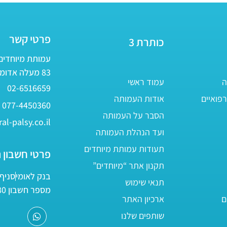
פרטי קשר
כותרת 3
עמותת מיוחדים - ע״ר 
83 מעלה אדומים
ה
עמוד ראשי
02-6516659
פואיים
אודות העמותה
077-4450360
הסבר על העמותה
al-palsy.co.il
ועד הנהלת העמותה
תעודות עמותת מיוחדים
פרטי חשבון 
תקנון אתר “מיוחדים”
בנק לאומי
סניף 05
תנאי שימוש
מספר חשבון 161800/80
ם
ארכיון האתר
שותפים שלנו