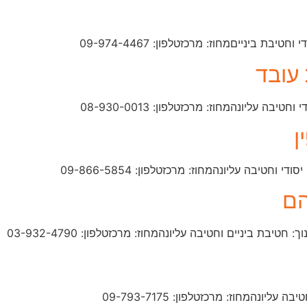
עובד
ן
הם