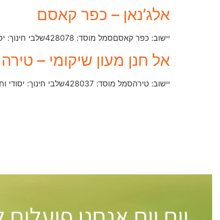
אלג’נאן – כפר קאסם
יישוב: כפר קאסםסמל מוסד: ​428078שלבי חינוך: יסודי וחטיבה עליונהמחוז: מרכזטלפון: 03-907-1481
אל חנן מעון שיקומי – טירה
יישוב: טירהסמל מוסד: ​428037שלבי חינוך: יסודי וחטיבה עליונהמחוז: מרכזטלפון: 09-793-0330
יום יום אנחנו פועלים