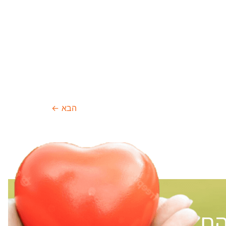
הבא
←
הם