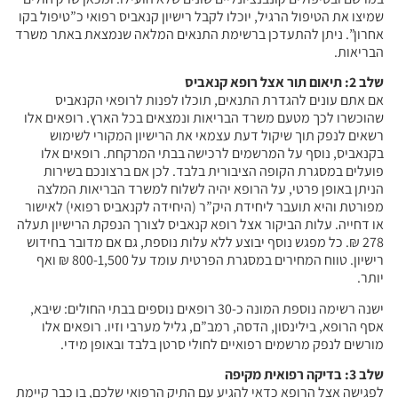
שמיצו את הטיפול הרגיל, יוכלו לקבל רישיון קנאביס רפואי כ”טיפול בקו
אחרון”. ניתן להתעדכן ברשימת התנאים המלאה שנמצאת באתר משרד
הבריאות.
שלב 2: תיאום תור אצל רופא קנאביס
אם אתם עונים להגדרת התנאים, תוכלו לפנות לרופאי הקנאביס
שהוכשרו לכך מטעם משרד הבריאות ונמצאים בכל הארץ. רופאים אלו
רשאים לנפק תוך שיקול דעת עצמאי את הרישיון המקורי לשימוש
בקנאביס, נוסף על המרשמים לרכישה בבתי המרקחת. רופאים אלו
פועלים במסגרת הקופה הציבורית בלבד. לכן אם ברצונכם בשירות
הניתן באופן פרטי, על הרופא יהיה לשלוח למשרד הבריאות המלצה
מפורטת והיא תועבר ליחידת היק”ר (היחידה לקנאביס רפואי) לאישור
או דחייה. עלות הביקור אצל רופא קנאביס לצורך הנפקת הרישיון תעלה
278 ₪. כל מפגש נוסף יבוצע ללא עלות נוספת, גם אם מדובר בחידוש
רישיון. טווח המחירים במסגרת הפרטית עומד על 800-1,500 ₪ ואף
יותר.
ישנה רשימה נוספת המונה כ-30 רופאים נוספים בבתי החולים: שיבא,
אסף הרופא, בילינסון, הדסה, רמב”ם, גליל מערבי וזיו. רופאים אלו
מורשים לנפק מרשמים רפואיים לחולי סרטן בלבד ובאופן מידי.
שלב 3: בדיקה רפואית מקיפה
לפגישה אצל הרופא כדאי להגיע עם התיק הרפואי שלכם, בו כבר קיימת