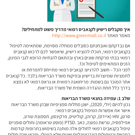
איך מקבלים רישיון לקנאביס רפואי מדריך פשוט למתחילים?
מאמר מאתר
http://www.greenmall.co.il
אם נבדקתם ואובחנתם כסובלים ממחלה מסוימת, שמתאימה לטיפול
בקנאביס רפואי, תוכלו להוציא רישיון, שיאפשר לכם לרכוש קנאביס
רפואי בבתי מרקחת שונים בארץ ובהתאם להנחיות הרופא לגבי המינון,
הזנים המתאימים לטיפול וכו’.
לפני הכל – חשוב להדגיש: קנאביס רפואי מתייחס לתפרחת או
לתמציות שמיוצרות ברישיון ובפיקוח משרד הבריאות בלבד. כל קנאביס
אחר המוכר גם בשמות: מריחואנה רפואית או גראס רפואי לא נמצא
בדרך כלל תחת ההגדרה השמית של משרד הבריאות.
שלב 1: עמידה בתנאי משרד הבריאות
נכון להיום (יולי, 2020), ישנן מחלות ספציפיות שבהן משרד הבריאות
אישר את אפשרות הטיפול בקנאביס רפואי:
סרטן, HIV (איידס), קרוהן, קוליטיס, פרקינסון, תסמונת טורט,
אפילפסיה, טרשת נפוצה, כאב .PTSD (פוסט טראומה) וחולים סופניים
טיפול בקנאביס רפואי לחולים אלה מותנה בשימוש בתרופות קודמות
במרשם ובטיפולים קונבנציונליים שונים שלא הועילו. ומכאן שרק חולים