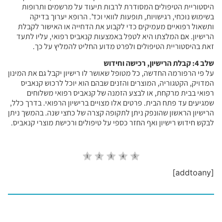
היסטוריית הטיפולים המסודרת לרבות תיעוד על מרשמים ותרופות
בשימוש נוכחי, רגישויות, תופעות לוואי וכד’. הרופא יערוך בדיקה
ותשאול רפואיים מעמיקים כדי לקבוע את הדחייה או האישור לקבלת
הרישיון. אם המלצתו היא לטפל באמצעות קנאביס רפואי, עליו לתעד
זאת בהיסטוריית הטיפולים ולפרט מדוע החליט להמליץ על כך.
שלב 4: קבלת הרישיון, רכישה וחידוש
על פי הרפורמה החדשה, כל מטופל שאושר לו רישיון יקבל גם את המינון
המדויק, הקטגוריה, המוצרים והזנים שבהם הוא יוכל לרכוש קנאביס
רפואי בבית מרקחת, או לבצע הזמנה של קנאביס רפואי משלוחים
שמגיעים עד פתח הבית. פרטים אלו מצויים ברישיון הרפואי. בדרך כלל,
הרישיון הראשון שהונפק ניתן לתקופה קצרה של כחצי שנה. בהמשך ניתן
לבקש חידוש רישיון ואף החזר כספי על טיפולים ורכישת מוצרי קנאביס.
[addtoany]