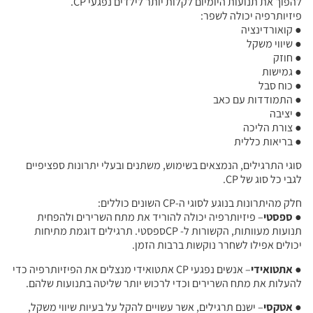
להפוך את תנועות היומיום לקלות יותר לילדים נפגעי CP.
פיזיותרפיה יכולה לשפר:
● קואורדינציה
● שיווי משקל
● חוזק
● גמישות
● כוח סבל
● התמודדות עם כאב
● יציבה
● צורת הליכה
● בריאות כללית
סוגי התרגילים, הנמצאים בשימוש, משתנים ובעלי יתרונות ספציפיים
לגבי כל סוג של CP.
חלק מהיתרונות בנוגע לסוגי ה-CP השונים כוללים:
●
ספסטי
– פיזיותרפיה יכולה להוריד את מתח השרירים ולהפחית
תנועות מעוותות, הקשורות ל- CPספסטי. תרגילים דוגמת מתיחות
יכולים אפילו לשחרר נוקשות ברבות הזמן.
●
אתטואידי
– אנשים נפגעי CP אתטואידי מנצלים את הפיזיותרפיה כדי
להעלות את מתח השרירים וכדי לרכוש יותר שליטה בתנועות שלהם.
●
אטקסי
– ישנם תרגילים, אשר עשויים להקל על בעיות שיווי משקל,