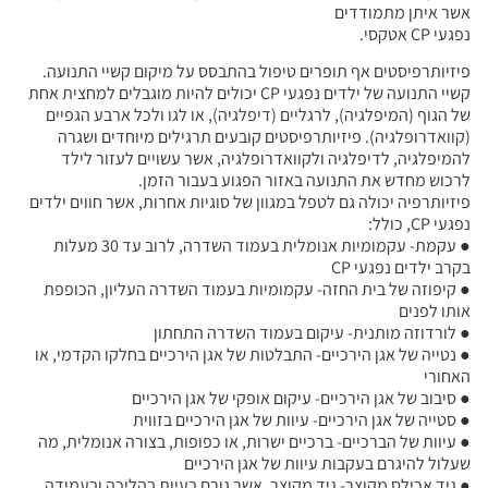
אשר איתן מתמודדים
נפגעי CP אטקסי.
פיזיותרפיסטים אף תופרים טיפול בהתבסס על מיקום קשיי התנועה.
קשיי התנועה של ילדים נפגעי CP יכולים להיות מוגבלים למחצית אחת
של הגוף (המיפלגיה), לרגליים (דיפלגיה), או לגו ולכל ארבע הגפיים
(קוואדרופלגיה). פיזיותרפיסטים קובעים תרגילים מיוחדים ושגרה
להמיפלגיה, לדיפלגיה ולקוואדרופלגיה, אשר עשויים לעזור לילד
לרכוש מחדש את התנועה באזור הפגוע בעבור הזמן.
פיזיותרפיה יכולה גם לטפל במגוון של סוגיות אחרות, אשר חווים ילדים
נפגעי CP, כולל:
● עקמת- עקמומיות אנומלית בעמוד השדרה, לרוב עד 30 מעלות
בקרב ילדים נפגעי CP
● קיפוזה של בית החזה- עקמומיות בעמוד השדרה העליון, הכופפת
אותו לפנים
● לורדוזה מותנית- עיקום בעמוד השדרה התחתון
● נטייה של אגן הירכיים- התבלטות של אגן הירכיים בחלקו הקדמי, או
האחורי
● סיבוב של אגן הירכיים- עיקום אופקי של אגן הירכיים
● סטייה של אגן הירכיים- עיוות של אגן הירכיים בזווית
● עיוות של הברכיים- ברכיים ישרות, או כפופות, בצורה אנומלית, מה
שעלול להיגרם בעקבות עיוות של אגן הירכיים
● גיד אכילס מקוצר- גיד מקוצר, אשר גורם בעיות בהליכה ובעמידה