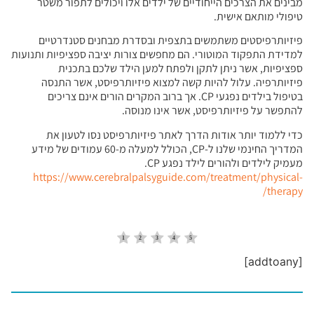
מבינים את הצרכים הייחודיים של ילדים אלו ויכולים לתפור משטר
טיפולי מותאם אישית.
פיזיותרפיסטים משתמשים בתצפית ובסדרת מבחנים סטנדרטיים
למדידת התפקוד המוטורי. הם מחפשים צורות יציבה ספציפיות ותנועות
ספציפיות, אשר ניתן לתקן ולפתח למען הילד שלכם בתכנית
פיזיותרפיה. עלול להיות קשה למצוא פיזיותרפיסט, אשר התנסה
בטיפול בילדים נפגעי CP. אך ברוב המקרים הורים אינם צריכים
להתפשר על פיזיותרפיסט, אשר אינו מנוסה.
כדי ללמוד יותר אודות הדרך לאתר פיזיותרפיסט נסו לטעון את
המדריך החינמי שלנו ל-CP, הכולל למעלה מ-60 עמודים של מידע
מעמיק לילדים ולהורים לילד נפגע CP.
https://www.cerebralpalsyguide.com/treatment/physical-
therapy/
[addtoany]