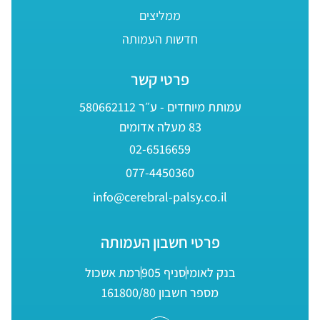
ממליצים
חדשות העמותה
פרטי קשר
עמותת מיוחדים - ע״ר 580662112
83 מעלה אדומים
02-6516659
077-4450360
info@cerebral-palsy.co.il
פרטי חשבון העמותה
בנק לאומי
סניף 905
רמת אשכול
מספר חשבון 161800/80