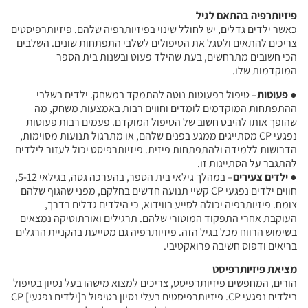
פיזיותרפיה בהתאם לגיל
כאשר ילדים גדלים, יש לחולל שינוי בפיזיותרפיה שלהם. פיזיותרפיסטים
צריכים להתאים ולסגל את הטיפולים לשלבי התפתחות שונים. השלבים
הכי חשובים מתרחשים, בעת שהילד פעוט ובשנות בית הספר
המוקדמות שלו.
●
פעוטות
– טיפול בפעוטות נוטה להתמקד במשחק. ילדים בשלבי
ההתפתחות המוקדמים לומדים וחווים רבות באמצעות משחק, מה
שהופך אותו להיבט חשוב של הטיפול המוקדם. פעמים רבות פעוטות
נפגעי CP מסתייגים ממגע בפנים שלהם, או מתרגול תנועות מסוימות,
הדרושות ללמידה ולהתפתחות פיזית. פיזיותרפיסט יכול לעזור לילדים
להתגבר על הסתייגות זו.
●
ילדים צעירים
– במהלך גילאי בית הספר, בהערכה גסה, בגילאי 5-12,
חווים ילדים נפגעי CP קשיי תנועה חדשים בחלקם, מפני שהגוף שלהם
צומח. פיזיותרפיה יכולה לסייע בווידוא, כי הילדים גדלים בדרך,
העוקבת אחרי התפקוד המוטורי שלהם. תרגילים ואורתוטיקה נמצאים
בשימוש הרווח מכל בגיל הזה. פיזיותרפיה גם מסייעת בהקניית הרגלים
בריאים ודפוס חשיבה פרואקטיבי.
מציאת פיזיותרפיסט
הורים, המחפשים פיזיותרפיסט, צריכים למצוא מישהו בעל נסיון בטיפול
בילדים נפגעי CP. פיזיותרפיסטים בעלי נסיון בטיפול ב[ילדים נפגעי] CP