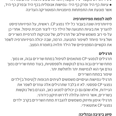
● עיוות כף היד ופרק כף היד- גמישות אנומלית בכף היד ובפרק כף היד,
אשר מונעת את התפתחות מיומנויות המוטוריקה העדינה
למה לצפות מפיזיותרפיה
פיזיותרפיה שונה בעבור כל ילד נפגע CP. ראשית, על הפיזיותרפיסט
להעריך את בעיות התנועה של הילד כדי ליצור תכנית טיפול. אחרי כן
על-פי רוב משמש שילוב של תרגילים, של טכניקות להרפיית השרירים
ושל ציוד מיוחד לשיפור התנועה. הרמה, שבה יכולה הפיזיותרפיה לשפר
את הקשיים הספציפיים של הילד תלויה בחומרת המצב.
תרגילים
תרגילים לנפגעי CP מותאמים לטיפול במתח שרירים גבוה, או נמוך.
מתח שרירים גבוה גורם לנוקשות ולספסטיות, בעוד מתח שרירים נמוך
גורם אף הוא לגמישות יתר ולחולשת יתר.
שיפור במתח השרירים
תרגילי גמישות ועיסויים משמשים לעיתים תכופות ל[טיפול ב]ילדים
נפגעי CP ספסטי. לא זו בלבד שתרגילים אלה עוזרים לשפר את
הניידות, אלא שהם גם כן יכולים למנוע כאב, הנגרם בשל נוקשות
בשרירים, אשר הייתה עלולה לדרוש תיקון כירורגי.
תרגילי אימון וחיזוק משמשים להגברת מתח השרירים בקרב ילדים
נפגעי CP אתטואידי.
סיוע ביציבה ובהליכה