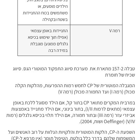
הילדים מוסעים, או
משתמשים בכוח ההתניידות
בשטח ובקהילה
התניידות באופן עצמאי
(אפילו תוך שימוש בכיסא
גלגלים ממונע) מוגבלת
במידה רבה
ארת את מערכת סיווג התפקוד המוטורי הגס. סיווג
המגבלה המוטורית של CP לחמש רמות ההפרעות, מהלקות הקלה
במרבית המקרים מתואר CP בתור קל, אם הילד מסוגל ללכת באופן
עצמאי (מתאים לרמות I/II), בתור בינוני, אם הילד מתנייד באמצעות
עזר (רמה III) ובתור חמורה, אם הילד תלוי בכיסא גלגלים (רמות
הלקות המוטורית והלקויות הנלוות על רוב האנשים ועל
המשפחות שלהם בדרך כלל בולטת. הטיפול תומך (אין מרפא ל-CP)