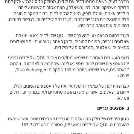
דדים עם ילדים, מחולק כל סוג של שאלון לתת
י [השאלה], האם אמורים לענות עליהם
ן, נציגים של הילדים, ברוב המקרים הורה.
נכתבו, הן בגרסה לילדים והן בגרסה להורים.
ים.
בעוד בהווה רובאמצעי ההערכה של QOL של ילדים נפגעי CP הם
להורים, בזמן האחרון מופיעים יותר שאלונים
וססים על הילדים.
בשני העשורים האחרונים שימשו מחקרים אודות QOL של ילדים נפגעי
וב. מטא-אנליזה, שהתבצעה לאחרונה, זיהתה
17אמצעים, אשר שימשו ביותר מ-100 מחקרים (Viehweger ושות’,
ה מלתאר את כל האמצעים השונים הללו.
 שימשו בהרבה מחקרים ו/או במחקרים גדולים
שאלונים הגנריים השכיחים יותר, אשר שימשו