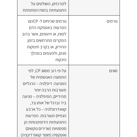
למרכזים, השולטים על
התנועתיות במוח המתפתח
גורמים שכיחים ל- CPהם
הפרעות באספקת הדם
למוח, או זיהומים, אשר ברוב
המקרים מתרחשים בזמן
ההיריון, או בקרב תינוקות
פגים, ולפעמים במהלך
הינקות
על-פי רוב מסווג CP, לפי
התפוצה האנטומית של
הפגיעה: דיפלגיה – הרגליים
מעורבות הרבה יותר
מהידיים, המיפלגיה – פגיעה
ביד וברגל של אותו צד,
קוואדרופלגיה – כל ארבע
הגפיים מעורבות. הפרעות
התנועתיות הדומיננטיות הן
ספסטיות (שרירים נוקשים)
ואטקסיה (חוסר קואורדינציה)