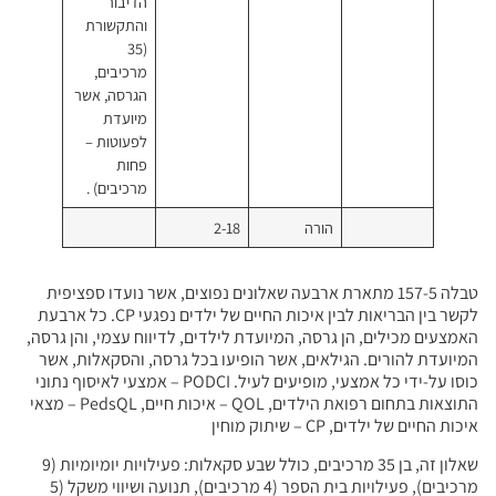
הדיבור
והתקשורת
(35
מרכיבים,
הגרסה, אשר
מיועדת
לפעוטות –
פחות
מרכיבים) .
רה
2-18
ארת ארבעה שאלונים נפוצים, אשר נועדו ספציפית
לקשר בין הבריאות לבין איכות החיים של ילדים נפגעי CP. כל ארבעת
, המיועדת לילדים, לדיווח עצמי, והן גרסה,
ם, אשר הופיעו בכל גרסה, והסקאלות, אשר
כוסו על-ידי כל אמצעי, מופיעים לעיל. PODCI – אמצעי לאיסוף נתוני
התוצאות בתחום רפואת הילדים, QOL – איכות חיים, PedsQL – מצאי
שאלון זה, בן 35 מרכיבים, כולל שבע סקאלות: פעילויות יומיומיות (9
מרכיבים), פעילויות בית הספר (4 מרכיבים), תנועה ושיווי משקל (5