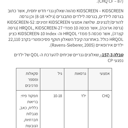
KIDSCREEN – KIDSCREEN מהווה שאלון גנרי חדש יחסית, אשר כתוב
בגרסה לילדים, בגרסה לילדים מתבגרים (גילאי 8-18) וכן גרסה
להורים/לנציגים. שלושה אמצעי KIDSCREEN זמינים: KIDSCREEN-52
(גרסה ארוכה), אשר מכסה 10 ממדי HRQOL, KIDSCREEN-27 (גרסה
קצרה), אשר מכסה 5 ממדי HRQOL וה- KIDSCREEN-10 Index כציון
HRQOL כולל. באחרונה קיבל השאלון תוקף פסיכומטרי בקרב 22,110
שאלונים גנריים שכיחים להערכת ה-QOL של ילדים
סאות
גיל
סקאלות
ומספר
מרכיבים
10-18
תפקוד פיזי:
בריאות
כללית, כאב,
מגבלות
חברתיות,
הנובעות