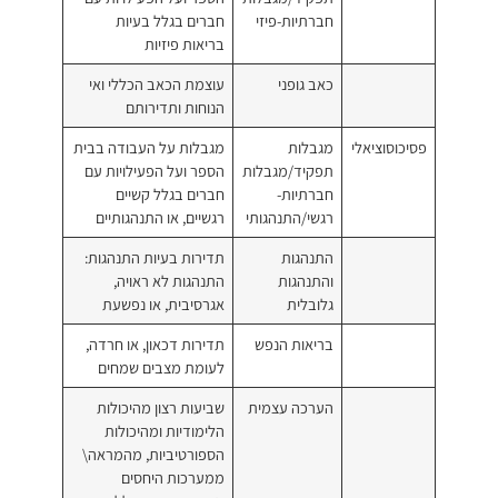
תיות-פיזי
חברים בגלל בעיות
בריאות פיזיות
 גופני
עוצמת הכאב הכללי ואי
הנוחות ותדירותם
בלות
מגבלות על העבודה בבית
קיד/מגבלות
הספר ועל הפעילויות עם
רתיות-
חברים בגלל קשיים
שי/התנהגותי
רגשיים, או התנהגותיים
נהגות
תדירות בעיות התנהגות:
תנהגות
התנהגות לא ראויה,
ובלית
אגרסיבית, או נפשעת
יאות הנפש
תדירות דכאון, או חרדה,
לעומת מצבים שמחים
רכה עצמית
שביעות רצון מהיכולות
הלימודיות ומהיכולות
הספורטיביות, מהמראה\
ממערכות היחסים