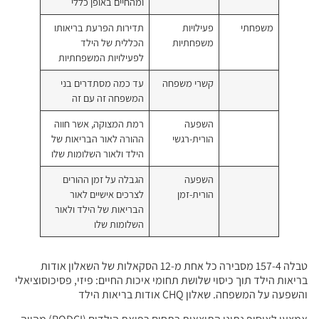
ומהחיים באופן כללי
לויות
תדירות הפרעת בריאותו
פחתיות
הכללית של הילד
לפעילויות המשפחתיות
רי משפחה
עד כמה מסתדרים בני
המשפחה זה עם זה
פעה
רמת המצוקה, אשר חווה
ית-רגשי
ההורה לאור הבריאות של
הילד ולאור השלומות שלו
פעה
הגבלה על זמן ההורים
ית-זמן
לצרכים אישיים לאור
הבריאות של הילד ולאור
השלומות שלו
טבלה 157-4 מסבירה כל אחת מ-12 הסקאלות של השאלון אודות
לושת תחומי איכות החיים: פיזי, פסיכוסוציאלי
ות הילד