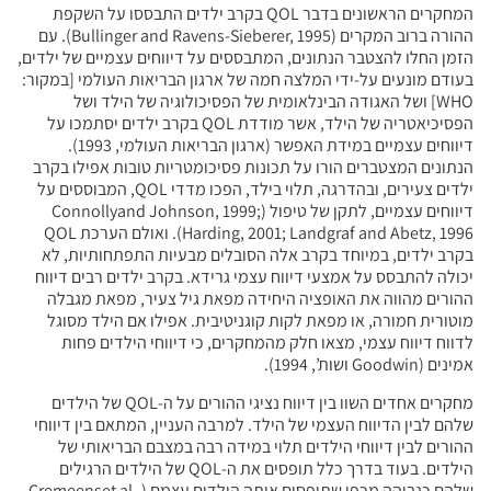
המחקרים הראשונים בדבר QOL בקרב ילדים התבססו על השקפת
ההורה ברוב המקרים (Bullinger and Ravens-Sieberer, 1995). עם
ים, המתבססים על דיווחים עצמיים של ילדים,
לצה חמה של ארגון הבריאות העולמי [במקור:
ינלאומית של הפסיכולוגיה של הילד ושל
הפסיכיאטריה של הילד, אשר מודדת QOL בקרב ילדים יסתמכו על
דיווחים עצמיים במידת האפשר (ארגון הבריאות העולמי, 1993).
על תכונות פסיכומטריות טובות אפילו בקרב
ילדים צעירים, ובהדרגה, תלוי בילד, הפכו מדדי QOL, המבוססים על
דיווחים עצמיים, לתקן של טיפול (Connollyand Johnson, 1999;
Harding, 2001; Landgraf and Abetz, 1996). ואולם הערכת QOL
רב אלה הסובלים מבעיות התפתחותיות, לא
דיווח עצמי גרידא. בקרב ילדים רבים דיווח
יה היחידה מפאת גיל צעיר, מפאת מגבלה
 לקות קוגניטיבית. אפילו אם הילד מסוגל
חלק מהמחקרים, כי דיווחי הילדים פחות
מחקרים אחדים השוו בין דיווח נציגי ההורים על ה-QOL של הילדים
של הילד. למרבה העניין, המתאם בין דיווחי
ים תלוי במידה רבה במצבם הבריאותי של
הילדים. בעוד בדרך כלל תופסים את ה-QOL של הילדים הרגילים
שלהם כגבוהה מכפי שתופסים אותה הילדים עצמם (Cremeenset al.,