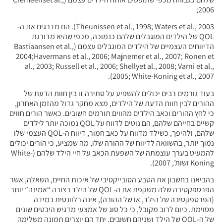
Theunissen et al., 1998; Waters et al., 2003). הם מדרגים את ה-
בלים שלהם כנמוכה, מכפי שהיא מדורגת
הדיווחים העצמיים של הילדים המוגבלים עצמם (Bastiaansen et al.,
2004;Havermans et al., 2006; Majnemer 
al., 2003; Russell et al., 2006; Shellyet
2005; Whi
 להשפיע על סתירה זו בין חוות הדעת של
של הילדים, מצא מחקר גדול מהזמן האחרון,
ים מהווים תורמים חשובים. כאשר הורים חווים
קשיים בחייהם שלהם, הם נוטים לדווח על QOL נמוכה יותר לילדים
שלהם, ולהיפך, כשילד מדווח על כאב חמור, דיווח ה-QOL העצמי שלו
וח של ההורה שלו, מה שמציע, כי הורים יכולים
להמעיט בערך עוצמתה של השפעת הכאב על חיי הילד שלהם (White-
 הסובייקטיבי של איכות החיים, השאלה, אשר
הפרספקטיבה שלה משקפת את ה-QOL של הילד בצורה “אמינה” יותר
ו של ההורה), אינה רלוונטית במידה
, כי כל סוג של אמצעי מדגיש היבטים שונים
לד ושניהם חשובים. יחד הם יוצרים תמונה משלימה