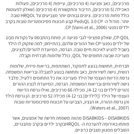
מרכיבים), כאב ופגיעה (4 מרכיבים), עייפות (4 מרכיבים), פעולות
האכילה (5 מרכיבים), הדיבור והתקשורת (4 מרכיבים) (שאלון לפעוטות
כולל פחות מרכיבים). ציונים גבוהים יותר מצביעים על HRQOL טובה
יותר. מודול ה- PedsQL 3.0 CP קבע תכונות פסיכומטריות טובות בקרב
ציפי לגבי פגיעה זו, פותח בהתבסס על נקודות מבט
ם נפגעי CP ושל ההורים שלהם, בהתייחס, למה שזקוק לו הילד
ם טובה. הגרסה, המיועדת להורים/לנציגים,
וקבלה
לתפקוד, השתתפות, בריאות פיזית, שלומות
כאב ותחושה בנוגע למגבלה ובריאות המשפחה.
הילד מעריכה את כל התחומים דלעיל, מלבד
המשפחה. הגרסה, המיועדת לנציג ההורים
(הורים לילדים בני 4-12), מכילה 66 מרכיבים, ואילו גרסת הדיווח
העצמי של הילד ([לילדים] בני 4-12) מכילה 52 מרכיבים. הן גרסת הילד
ג, הצביעו על תכונות פסיכומטריות טובות
DISABKIDS – DISABKIDS מהווה משפחה חדשה של אמצעים, אשר
פותחו באירופה להערכת ה- HRQOLבקרב ילדים ובקרב מתבגרים,
וניים.