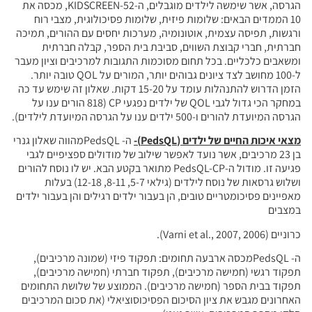
הגרסה, אשר שימשה לילדים מוגבלים, ה-KIDSCREEN-52, מכסה את
ות פיזית, שלומות פסיכולוגית, מצבי רוח
וטונומיה, מערכות יחסים עם ההורים, תמיכה
ווים, סביבת בית הספר, קבלה חברתית
חום מסוכמות התגובות למרכיבים וציון מעבר
ל-100 מחושב לצד ציונים גבוהים יותר, המורים על QOL טובה יותר.
הזמן הדרוש להתנהלות עומד על 15-20 דקות. שאלון זה שימש עד כה
במחקר הכי גדול לגבי QOL של ילדים נפגעי CP (818 הורים ענו על
ים).
דים
(
PedsQL
)-
ה- PedsQLמהווה שאלון גנרי
נועד לאפשר שילוב של מודולים ספציפיים לגבי
פגיעה זו. מודול ה-PedsQL-CP מתואר בקטע הבא. יש לו נוסח להורים
ושלוש גרסאות של נוסח לילדים (גילאי 5-7, 8-11, 12-18) בעלות
בים, הן בעבור ילדים רגילים והן בעבור ילדים
ארבעה תחומים: תפקוד פיזי (שמונה מרכיבים),
יבים), תפקוד חברתי (חמישה מרכיבים),
ה מרכיבים). הממוצע של שלושת התחומים
הסיכום הפסיכוסוציאלי (את סכום המרכיבים