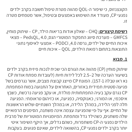
הקונצנזוס, כי שיפור ה-QOL מהווה מטרת טיפול חשובה בקרב ילדים
 את השימוש באמצעים ובטיפול, אשר מטפחים מטרה
CHQ – שאלון אודות בריאות הילד, CP – שיתוק מוחין,
GMFCS – מערכת סיווג התפקוד המוטורי הגס, PedsQL, 4.0 – מצאי
איכות החיים של ילדים, גרסה 4.0, PODCI – אמצעי לאיסוף נתוני
 איכות חיים
ן (CP) מהווה את הגורם הכי שכיח לנכות פיזית בקרב ילדים
בשיעור הערכה של 2–2.5 לכל לידות חיות (לעובדות מפתח אודות CP
נא ראו טבלה 157-1). המונח CP מייצג קבוצת מצבים, אשר נגרמים בשל
זורים, האחראים על התנועה במוח המתפתח.
פתחותית מולדת, או עקב פגיעה נרכשת, כשבץ
קסיה, כפגיעה, או כזיהום טראומתי. הפגיעה
 הלידה, או במהלך השנתיים-שלוש הראשונות
פגיעה עצמה אינה משתנה, הסימנים הרפואיים
ל ומתפתח. המיומנויות המוטוריות של מרבית
נפגעי ה-CP משתפרות, כשהם גדלים, אך היקף השיפור איטי
יותר בקרב ילדים נפגעי CP, בהשוואה לילדים, שאינם פגועים. בעקבות