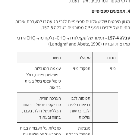
ר נענו).
 ספציפיים לגבי פגיעה זו להערכת איכות
תיאור של סקאלות ה- CHQ- נלקח מה- CHQהידני
אלה
תיאור
וד פיזי
עוצמת המגבלות
בפעילויות פיזיות, כולל
טיפול עצמי בשל בעיות
בריאות
יסות לגבי
הערכה הורית
יאות כללית
סובייקטיבית של בריאותו
בי בריאות
הכללית של הילד, בעבר,
למית
בהווה ובעתיד
בלות
מגבלות על העבודה בבית
קיד/מגבלות
הספר ועל הפעילויות עם