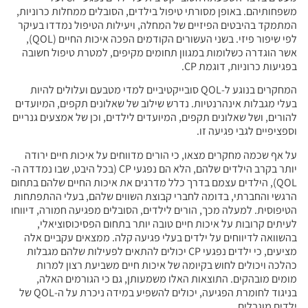
י טיפול בילדים, הסובלים ממחלות כרוניות,
ם של המחלה, ויעילות הטיפול נמדדו בעיקר
לפי שיפור פיזי. בשני העשורים הקודמים הפכה איכות החיים (QOL),
גוון תחומים מקיפים, למטרת טיפול חשובה
מחקרים בנוגע ל-QOL סובייקטיביים למדי מטבעם ועלולים להיות
. נדרש שילוב של שאלונים תקפים, המיועדים
ים, המיועדים לילדים, וכן של אמצעים גנריים
, כי הורים מדווחים על איכות חיים ירודה
יותר בקרב הילדים שלהם, הלא הם נפגעי CP (בכל היבט, שבו נמדדה ה-
בדרך כלל מדרגים את איכות החיים שלהם בתחום
לחברי קבוצת השווים שלהם, בעלי ההתפתחות
ורים לילדים, הסובלים מפגיעה חמורה, דיווחו
חיים טובה יותר בתחום הפסיכוסוציאלי,
דים בעלי פגיעה קלה. ממצאים עקביים אלה
מציעים, כי ילדים נפגעי CP יכולים להתאים לפעילות שלהם מגבלות
ומה של איכות חיים משביעת רצון למרות
 האלו משמעותן, גם כי הגורמים האלה,
בניגוד לחומרת הפגיעה, יכולים להשפיע במידה ניכרת על ה-QOL של