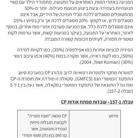
אחראים על התנועה, מתמודד הילד עם קשיי
תנועתיות בעמידה ובעת ביצוע תנועות פעילות. יותר מ-50%
ת מבלי תמיכה של הידיים, אבל אינם
מסוגלים לרוץ, או לקפוץ. 20% מסוגלים ללכת אך ורק בסיוע ו-25%
 אם הפגיעה מערבת אזורי מוח אחרים, בנוסף
ה, בעיקר בפגיעות קשות, אשר גורמות לקות
 תכופות קשורה המגבלה
הפיזית לבעיות אחרות כמו אפילפסיה (35%), כמו לקויות למידה
(50%), כמו לקות ראייה, אשר מקורה במוח (40%) וכמו עיכוב רגשי
למטרות מחקר ולמטרות רפואיות לרוב מדורג CP במערכת סיווג
התפקוד המוטורי הגס (GMFCS). סקאלה זו מודדת את חומרת ה-CP
ואת גודל התוצאה של התפקוד המוטורי בסקאלה, אשר נעה בין 1 ל-5
פתח אודות
CP
CP מהווה “מונח מטריה”
לקבוצת מגבלות פיזיות
(עמידה ותנועות), אשר
נגרמים בגין נזק סטטי תמידי