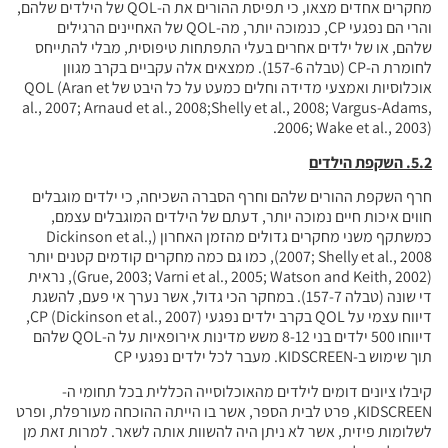
מחקרים אחדים מצאו, כי תפיסת ההורים את ה-QOL של הילדים שלהם,
והרי הם נפגעי CP, כנמוכה יותר, מה-QOL של האחיינים הרגילים
ם בעלי התפתחות טיפוסית, מבלי להתייחס
לחומרת ה-CP (טבלה 157-6). ממצאים אלה עקביים בקרב מגוון
אוכלוסיות ואמצעי מדידה וחלים כמעט על כל היבט של QOL (Aran et
al., 2007; Arnaud et al., 2008;Shelly et a
2
 וחרף הסברה השכיחה, כי ילדים מוגבלים
 יותר, דעתם של הילדים המוגבלים עצמם,
כמשתקף משני מחקרים גדולים מהזמן האחרון (Dickinson et al.,
2007; Shelly et al., 2008), כמו גם כמה מחקרים קודמים קטנים יותר
(Grue, 2003; Varni et al., 2005; Watson and Keith, 2002), נראית
ונה (טבלה 157-7). במחקר הכי גדול, אשר נערך אי פעם, להשגת
דיווח עצמי על QOL בקרב ילדים נפגעי CP (Dickinson et al., 2007),
דיווחו 500 ילדים בני 8-12 משש מדינות אירופאיות על ה-QOL שלהם
ים מהאוכלוסייה הכללית בכל תחומי ה-
רט לבית הספר, אשר בו הייתה ההוכחה מעורפלת, ופרט
ניתן היה להשוות אותה לשאר. למרות זאת מן