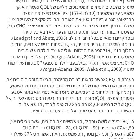
שאלון אודות בריאות הילד (CHQ) מהווה שאלון גנרי, אשר בו נעשה
שימוש בהיבטים הפיזיים והפסיכוסוציאליים של QOL ואשר הוא אף
משפיע על המשפחה (טבלה 157-4). ציון אפס מייצג את המצב
הבריאותי הגרוע ביותר ו-100 את הטוב ביותר. כל סקאלה מעניקה ציון
משלה ובנוסף ישנם שני ציונים מסכמים: פיזי ופסיכוסוציאלי. CHQ קבע
ותקפות גבוהה עד מאד באוכלוסייה
ובמחקרים רפואיים בכל רחבי העולם (Landgraf and Abetz, 1996).
בדומה לשאלונים גנריים אחרים, ה- CHQפחות רגיש לשינויים, החלים
הנלוות. אולי לא יצליח לקבוע שיפורים
משמעותיים בתפקוד (Vargus-Adams, 2006). אף על-פי כן נראה ה-
CHQכאמצעי אמין, תקף וקביל בעבור ילדים נפגעי CP בטווח של רמות
CHאפשר לראות בצורה מהימנה, הכיצד תופסים הורים את
ל הילדים שלהם. במקרים רבים הוא משמש,
ואיים. שימוש רפואי נפוץ הוא בתור אמצעי
 בהימצא QOLנמוכה יותר. בייחוד בהיבטים הפסיכוסוציאליים של
של ילד נפגע CP, או בהימצא עול טיפול כבד, הנישא על-ידי
ופה, על-פי ההערכה הרפואית.
ה- CHQבעל שלושה נוסחים, המשמשים את ההורים, אשר מכילים 28,
50, או 87 מרכיבים (CHQ PF – 28, CHQ PF – 50 ו- CHQ PF –
87בהתאמה), וכמו-כן נוסח, המשמש את הילד, אשר מכיל 87 שאלות