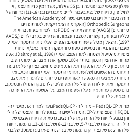
אמצעי לאיסוף נתוני התוצאות בתחום רפואת הילדים (PODCI) מהווה
שאלון ספציפי לגבי פגיעה זו בן 55 שאלות, אשר זמין כדיווח עצמי, או
לחילופין, כדיווח של נציג בעבור ילדים מתבגרים (בני 11-18) וכדיווח של
הורה בעבור ילדים בני שנתיים-עשר. The American Academy of
Orthopedic Surgeon [האקדמיה האמריקאית לאורתופדים
כירורגיים] (AAOS) פיתחה את ה- PODCIכדי למדוד בעיות בריאות
כללית ובעיות, הקשורות למצב העצמות והשרירים בקרב ילדים (AAOS,
שישה תחומים: הגפיים העליונות והתפקוד הפיזי,
ת, ספורט והתפקוד הפיזי, כאב/אי נוחות,
ציפיות מהטיפול ושמחה לאור המצב הפיזי (Daltroy et al., 1998). אפס
מהווה את הציון הנמוך ביותר ו-100 משקף את המצב הבריאותי הטוב
פקוד ועל התסמינים מחושב כצירוף של ארבעת
שת תחומי התפקוד הפיזי ותחום הכאב ואי
ר לאורתופדים כירורגיים להעריך את מצב
פול של המטופלים שלהם בקו התחלה ובמעקב,
ל השפעת המצב על המשפחה ועל ההערכה
מודול PedsQL-CP – מודול ה- PedsQL-CPנועד למדוד את מימדי ה-
HRQO, ספציפית ל-CP. המודול ישים הן בנוגע לדיווח העצמי של הילד
רה, או של הנציג. גרסאות הדיווח העצמי של
הילד הן גרסאות של בני 5-7, של בני 8-12 ושל בני 13-18. גרסאות דיווח
 גרסאות של בני שנתיים-ארבע (פעוט), של בני