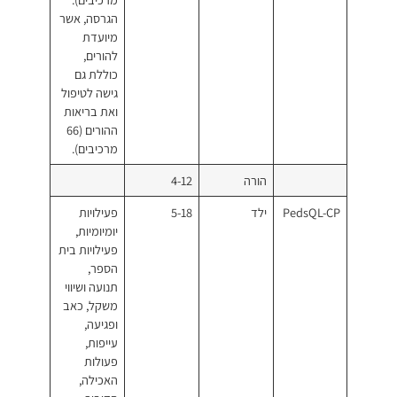
הגרסה, אשר
מיועדת
להורים,
כוללת גם
גישה לטיפול
ואת בריאות
ההורים (66
מרכיבים).
רה
4-12
5-18
פעילויות
יומיומיות,
פעילויות בית
הספר,
תנועה ושיווי
משקל, כאב
ופגיעה,
עייפות,
פעולות
האכילה,