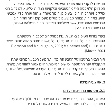
כב ומשמש לטווח הארוך. משטר הטיפול
דויק תלוי בסוג ה-CP הספציפי ובלקויות הנלוות אליו, אולם לרוב הוא
עיסוק, חינוך מיוחד, ניתוח אורתופדי ואמצעי
וצעים טיפולים מעמיקים יותר והמחירים
 משלמים הילדים, ההורים שלהם ושירותי
בעוד צורות הטיפול ב- CP תועדו במחקרים למכביר, השפעתם
הסובייקטיבית על ילדים נפגעי CP ועל משפחותיהם מהווה תחום, אשר
Bjornson and McLaughlin, 2001; Majnemer an
טבע התומך יותר משל הטבע המרפא עתה
 שיפור איכות החיים אמור להוות את מטרת
הטיפול העיקרית בקרב ילדים נפגעי ,CP והערכה ספציפית של ה-QOL
רלי מכל מדד של התוצאה.
דים
האתגר, הטמון בהערכת פרמטר כה סובייקטיבי כמו QOL באמצעי
 אמצעי מדידה שונים למכביר.