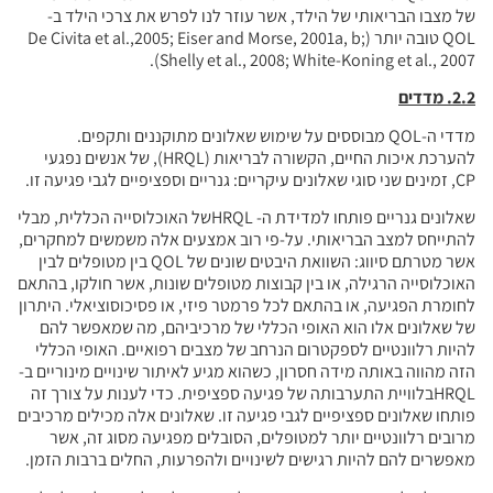
לד, אשר עוזר לנו לפרש את צרכי הילד ב-
ותר (De Civita et al.,2005; Eiser and Morse, 2001a, b;
Shelly et al., 2008; Wh
בוססים על שימוש שאלונים מתוקננים ותקפים.
להערכת איכות החיים, הקשורה לבריאות (HRQL), של אנשים נפגעי
שאלונים גנריים פותחו למדידת ה- HRQLשל האוכלוסייה הכללית, מבלי
. על-פי רוב אמצעים אלה משמשים למחקרים,
אשר מטרתם סיווג: השוואת היבטים שונים של QOL בין מטופלים לבין
ין קבוצות מטופלים שונות, אשר חולקו, בהתאם
ם לכל פרמטר פיזי, או פסיכוסוציאלי. היתרון
ופי הכללי של מרכיביהם, מה שמאפשר להם
ום הנרחב של מצבים רפואיים. האופי הכללי
רון, כשהוא מגיע לאיתור שינויים מינוריים ב-
תה של פגיעה ספציפית. כדי לענות על צורך זה
לגבי פגיעה זו. שאלונים אלה מכילים מרכיבים
למטופלים, הסובלים מפגיעה מסוג זה, אשר
ים לשינויים ולהפרעות, החלים ברבות הזמן.