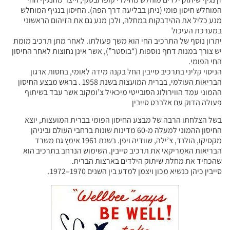
המוחלש חיסון פומי (ניתן בבליעה דרך הפה). החיסון בנגיף המוחלש
מנע כליל את ההידבקות במחלה, ולכן מנע גם את הזיהום הראשוני
במערכת העיכול
יתרון נוסף של התרכיב החי הוא משך פעולתו. לאחר מתן תרכיב מומת
יש צורך במנות דחף נוספות (“בוסטר”), אשר אינן נחוצות לאחר החיסון
החי הפומי.
הניסוי קליני בתרכיב סייבין החל בקנה מידה לאומי, בחסות ארגון
הבריאות העולמי, בברית המועצות בשנת 1958 . בראש מבצע החיסון
ההמוני עמד הווירולוג הסובייטי מיכאיל צ’ומקוב אשר עבד בשיתוף
פעולה הדוק עם אלברט סייבין
בשל הצלחתו הרבה של מבצע החיסון הפומי בברית המועצות, יוצא
החיסון ההמוני למעלה מ-60 מדינות שונות ברחבי העולם וביניהן
מקסיקו, הולנד, צ’ילה, שוודיה ויפן. בשנת 1961 אימץ גם משרד
הבריאות האמריקאי את תרכיב סייבין. השימוש הנרחב בתרכיב הוא
שהכחיד את מחלת שיתוק הילדים בארצות הברית.
סייבין כיהן כנשיא מכון ויצמן למדע בין השנים 1970–1972.