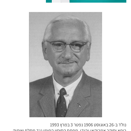
נולד ב-26 באוגוסט 1906 נפטר 3 במרץ 1993
רופא וחוקר אמריקאי-יהודי, מפתח החיסון הפומי נגד מחלת שיתוק