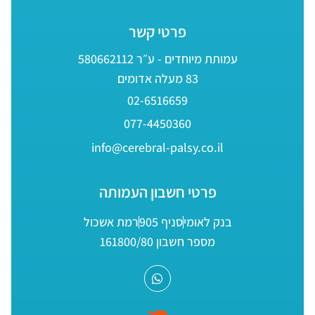
פרטי קשר
עמותת מיוחדים - ע״ר 580662112
83 מעלה אדומים
02-6516659
077-4450360
info@cerebral-palsy.co.il
פרטי חשבון העמותה
בנק לאומי
סניף 905
רמת אשכול
מספר חשבון 161800/80