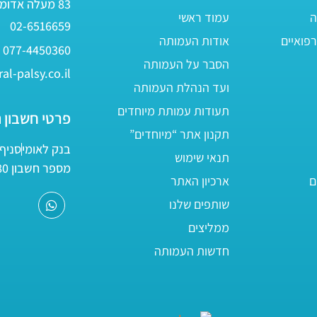
83 מעלה אדומים
ה
עמוד ראשי
02-6516659
פואיים
אודות העמותה
077-4450360
הסבר על העמותה
al-palsy.co.il
ועד הנהלת העמותה
תעודות עמותת מיוחדים
פרטי חשבון 
תקנון אתר “מיוחדים”
בנק לאומי
סניף 05
תנאי שימוש
מספר חשבון 161800/80
ם
ארכיון האתר
שותפים שלנו
ממליצים
חדשות העמותה