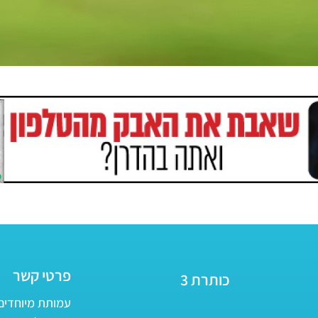
פרטי קשר
כותרת 3
עמותת מיוחדים - ע״ר 