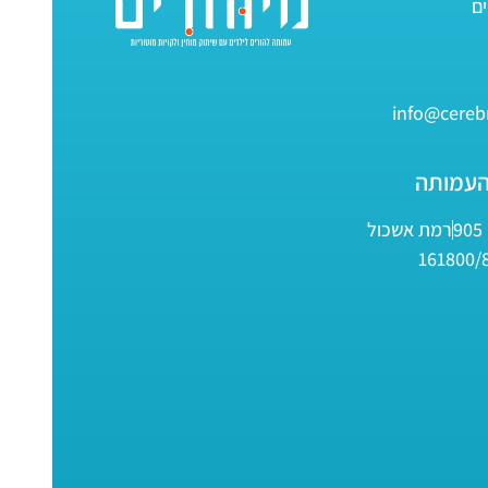
info@cerebr
העמותה
9
רמת אשכול