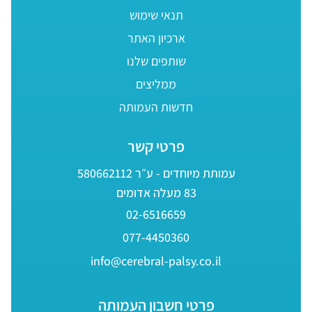
תנאי שימוש
ארכיון האתר
שותפים שלנו
ממליצים
חדשות העמותה
פרטי קשר
עמותת מיוחדים - ע״ר 580662112
83 מעלה אדומים
02-6516659
077-4450360
info@cerebral-palsy.co.il
פרטי חשבון העמותה