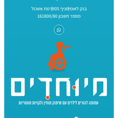
בנק לאומי
סניף 905
רמת אשכול
מספר חשבון 161800/80