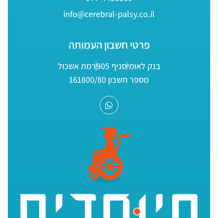
info@cerebral-palsy.co.il
פרטי חשבון העמותה
בנק לאומי
סניף 905
רמת אשכול
מספר חשבון 161800/80