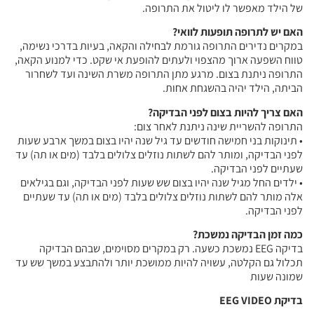
של הילד מאפשר לו ליטול את התרופה.
האם יש לתרופה תופעות לוואי?
במקרים נדירים התרופה גורמת לבחילה והקאה, בעיות בדרכי נשימה,
טווח השפעה ארוך מהצפוי ולעתים להופעת אי שקט. כדי למנוע הקאה,
התרופה ניתנת בצום. מרגע מתן התרופה משרת השינה ועד לשחרור
הביתה, הילד יהיה בהשגחת אחות.
האם צריך להיות בצום לפני הבדיקה?
התרופה להשריית שינה ניתנת לאחר צום:
• תינוקות בני חמישה חודשים עד גיל שנה יהיו בצום במשך ארבע שעות
לפני הבדיקה, ומותר להם לשתות נוזלים צלולים בלבד (מים או תה) עד
שעתיים לפני הבדיקה.
• ילדים החל מגיל שנה יהיו בצום שש שעות לפני הבדיקה, וגם בגילאים
אלה מותר להם לשתות נוזלים צלולים בלבד (מים או תה) עד שעתיים
לפני הבדיקה.
כמה זמן הבדיקה נמשכת?
בדיקה EEG נמשכת כשעה. רק במקרים מסוימים, שבהם הבדיקה
תכלול גם הקלטה, עשויה להיות ממושכת יותר ולהתבצע במשך שש עד
שמונה שעות
בדיקת EEG VIDEO