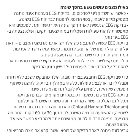
באילו מצבים עושים EEG בחסך שינה?
• כאשר יש חשד קליני לפרכוסים, ובדיקת EEG בערנות אינה נותנת
מספיק מידע לאבחון, צפוי הרופא להפנות לבדיקת EEG בשינה.
• בדיקת EEG שנעשית לאחר חסך שינה היא רגישה יותר. לפעמים היא
מאפשרת לזהות פעילות חשמלית במוח שאינה תקינה ושלא נצפתה ב-
EEG בערנות/
בדיקת EEG עשויה להתבצע כשהילד ישן או ער או בשני המצבים – וזאת
על פי שיקול דעתו של הרופא. לדוגמה, כאשר עולה חשד להפרעות
המתרחשות תוך כדי שינה, הבדיקה תיעשה בשינה.
הילד יתבקש לשכב מבלי לזוז. לעתים הוא יתבקש לנשום במהירות או
להסתכל על הבזקי אור. לעיתים הילד יישן בזמן הבדיקה.
כדי שבדיקת EEG תתבצע בצורה טובה, הילד מתבקש לשכב ללא תזוזה
ומבלי לדבר או לבצע פעילות כלשהי במהלך הבדיקה. להשגת שיתוף
הפעולה של הילד, לעתים עליו לקבל תרופה משרת שינה
בדיקה EEG נמשכת כשעה. רק במקרים מסוימים, שבהם הבדיקה
תכלול גם הקלטה, עשויה מהי התרופה משרת השינה? טריכלונם
(Chloral Hydrate Trichlonam) היא תרופה הניתנת בצורת סירופ
לשתייה, וההשפעה הרצויה מושגת לרוב תוך 30 עד 60 דקות. התרופה
מרגיעה, מפיגה חרדות להיות ממושכת יותר ולהתבצע במשך שש עד
שמונה שעות.
טריכלונם ניתנת לאחר בדיקה של רופא, אשר יקבע אם מצבו הבריאותי