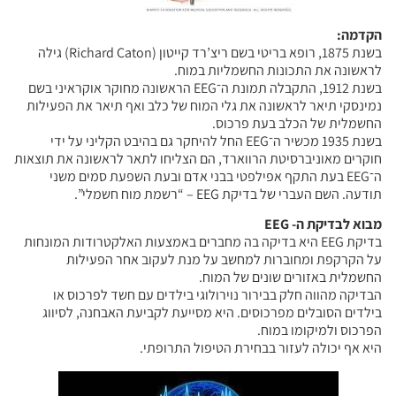
הקדמה:
בשנת 1875, רופא בריטי בשם ריצ’רד קייטון (Richard Caton) גילה
לראשונה את התכונות החשמליות במוח.
בשנת 1912, התקבלה תמונת ה־EEG הראשונה מחוקר אוקראיני בשם
נמינסקי תיאר לראשונה את גלי המוח של כלב ואף תיאר את הפעילות
החשמלית של הכלב בעת פרכוס.
בשנת 1935 מכשיר ה־EEG החל להיחקר גם בהיבט הקליני על ידי
חוקרים מאוניברסיטת הרווארד, הם הצליחו לתאר לראשונה את תוצאות
ה־EEG בעת התקף אפילפטי בבני אדם ובעת השפעת סמים משני
תודעה. השם העברי של בדיקת EEG – “רשמת מוח חשמלי”.
מבוא לבדיקת ה- EEG
בדיקת EEG היא בדיקה בה מחברים באמצעות האלקטרודות המונחות
על הקרקפת ומחוברות למחשב על מנת לעקוב אחר הפעילות
החשמלית באזורים שונים של המוח.
הבדיקה מהווה חלק בבירור נוירולוגי בילדים עם חשד לפרכוס או
בילדים הסובלים מפרכוסים. היא מסייעת לקביעת האבחנה, לסיווג
הפרכוס ולמיקומו במוח.
היא אף יכולה לעזור בבחירת הטיפול התרופתי.