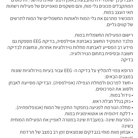
המתקבלים מכונים גלי מוח, והם משקפים מאפיינים של פעילות רשתות
תאי העצב במוח.
המכשיר מתרגם את גלי המוח ולאותות החשמליים של המוח לתרשים
של קווים גליים.
רישום הפעילות החשמלית במוח.
מלבד התפקיד החשוב באבחנת אפילפסיה, בדיקת EEG מספקת גם
מידע רב המסייע לאבחנת מחלות נוירולוגיות אחרות, ונחשבת לבדיקה
חשובה ובסיסית בתחום הנוירולוגיה.
בדיקה
הרופא צפוי להמליץ על בדיקה ה- EEG עבור בעיות נוירולוגיות שונות
במצבים הבאים:
• חשד לפרכוס ולמחלת הנפילה (אפילפסיה). הבדיקה מסייעת לאבחן
ולסווג את הפרכוסים.
• גידול במוח.
• נזק בגלל חבלת ראש.
• מחלה הגורמת לפגיעה בתפקוד התקין של המוח (אנצפלופתיה).
• דלקת זיהומית או אוטואימונית במוח.
• הפרעות שינה -במעבדת שינה במטרה לאפיין את הפעילות המוחית
בשינה
• אבחון מוות מוחי בנבדקים שנמצאים זמן רב במצב של תרדמת