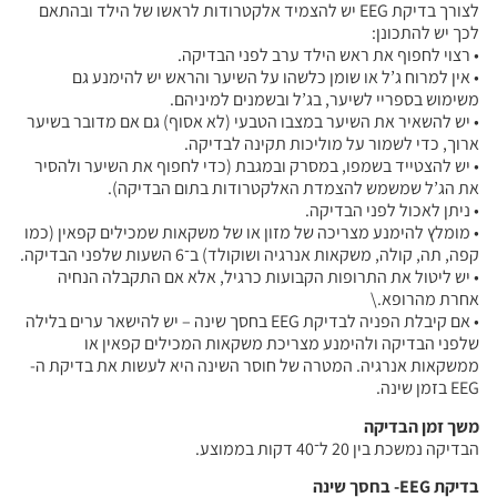
לצורך בדיקת EEG יש להצמיד אלקטרודות לראשו של הילד ובהתאם
לכך יש להתכונן:
• רצוי לחפוף את ראש הילד ערב לפני הבדיקה.
• אין למרוח ג’ל או שומן כלשהו על השיער והראש יש להימנע גם
משימוש בספריי לשיער, בג’ל ובשמנים למיניהם.
• יש להשאיר את השיער במצבו הטבעי (לא אסוף) גם אם מדובר בשיער
ארוך, כדי לשמור על מוליכות תקינה לבדיקה.
• יש להצטייד בשמפו, במסרק ובמגבת (כדי לחפוף את השיער ולהסיר
את הג’ל שמשמש להצמדת האלקטרודות בתום הבדיקה).
• ניתן לאכול לפני הבדיקה.
• מומלץ להימנע מצריכה של מזון או של משקאות שמכילים קפאין (כמו
קפה, תה, קולה, משקאות אנרגיה ושוקולד) ב־6 השעות שלפני הבדיקה.
• יש ליטול את התרופות הקבועות כרגיל, אלא אם התקבלה הנחיה
אחרת מהרופא.\
• אם קיבלת הפניה לבדיקת EEG בחסך שינה – יש להישאר ערים בלילה
שלפני הבדיקה ולהימנע מצריכת משקאות המכילים קפאין או
ממשקאות אנרגיה. המטרה של חוסר השינה היא לעשות את בדיקת ה-
EEG בזמן שינה.
משך זמן הבדיקה
הבדיקה נמשכת בין 20 ל־40 דקות בממוצע.
בדיקת EEG- בחסך שינה