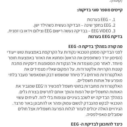
(קומה).
קיימים מספר סוגי בדיקות:
– EEG בערנות
EEG בחסך שינה – הבדיקה נעשית כשהילד ישן.
EEG VIDEO – בבדיקה נעשה רישום EEG וצילום וידאו בו זמנית.
בדיקת EEG בערנות
מה קורה במהלך בדיקת ה- EEG
לפני הבדיקה מסמן הטכנאי נקודות על הקרקפת באמצעות טוש ייעודי
(הסימון יורד כשחופפים את הראש) ומחטא את האזור באמצעות חומר
מיוחד. לאחר מכן מוצמדות אל הנקודות המסומנות דיסקיות מתכת
קטנות הקרויות אלקטרודות. על המקום שאליו מצמידים את
האלקטרודות מורחים ג’ל מיוחד שמשמש דבק ושמאפשר מעבר בלתי
מופרע של אותות חשמליים.
האלקטרודות מחוברות בחוטי חשמל למכשיר ה־EEG שמגביר את
האותות החשמליים של המוח והופך אותם לתרשים בצורת גלים.
במהלך הבדיקה יש לשכב בעיניים עצומות בלי לזוז. לעיתים עשוי
הטכנאי לבקש מהנבדק לנשום עמוק ומהר או להתבונן באור מרצד.
הגירויים האלה יכולים לעזור לגלות הפרעה חשמלית אצל חולים
שסובלים מאפילפסיה.
כיצד להתכונן לבדיקת ה- EEG