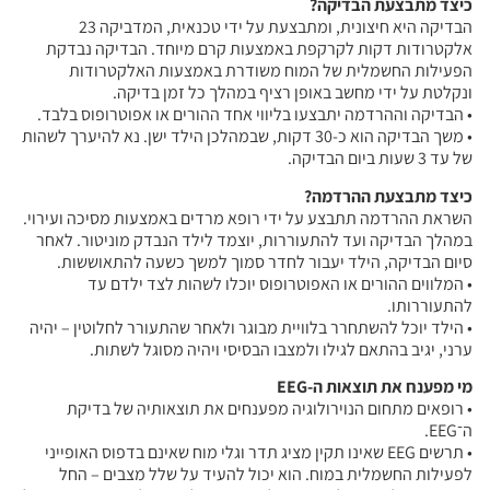
כיצד מתבצעת הבדיקה?
הבדיקה היא חיצונית, ומתבצעת על ידי טכנאית, המדביקה 23
אלקטרודות דקות לקרקפת באמצעות קרם מיוחד. הבדיקה נבדקת
הפעילות החשמלית של המוח משודרת באמצעות האלקטרודות
ונקלטת על ידי מחשב באופן רציף במהלך כל זמן בדיקה.
• הבדיקה וההרדמה יתבצעו בליווי אחד ההורים או אפוטרופוס בלבד.
• משך הבדיקה הוא כ-30 דקות, שבמהלכן הילד ישן. נא להיערך לשהות
של עד 3 שעות ביום הבדיקה.
כיצד מתבצעת ההרדמה?
השראת ההרדמה תתבצע על ידי רופא מרדים באמצעות מסיכה ועירוי.
במהלך הבדיקה ועד להתעוררות, יוצמד לילד הנבדק מוניטור. לאחר
סיום הבדיקה, הילד יעבור לחדר סמוך למשך כשעה להתאוששות.
• המלווים ההורים או האפוטרופוס יוכלו לשהות לצד ילדם עד
להתעוררותו.
• הילד יוכל להשתחרר בלוויית מבוגר ולאחר שהתעורר לחלוטין – יהיה
ערני, יגיב בהתאם לגילו ולמצבו הבסיסי ויהיה מסוגל לשתות.
מי מפענח את תוצאות ה-EEG
• רופאים מתחום הנוירולוגיה מפענחים את תוצאותיה של בדיקת
ה־EEG.
• תרשים EEG שאינו תקין מציג תדר וגלי מוח שאינם בדפוס האופייני
לפעילות החשמלית במוח. הוא יכול להעיד על שלל מצבים – החל