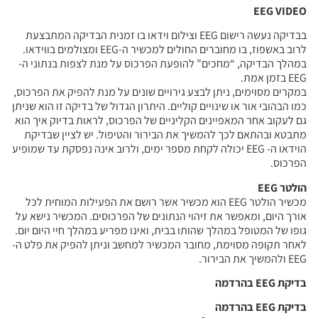
EEG VIDEO
בבדיקה נעשה רישום EEG וצילום וידאו בו זמנית הבדיקה המתבצעת
לרוב באשפוז, בו מחוברים החולים למכשיר ה-EEG ומצולמים בווידאו.
במהלך הבדיקה, “מחכים” להופעת הפרכוס על מנת לצפות בנתוני ה-
EEG בזמן אמת.
במקרים מסוימים, ניתן לבצע גירויים שונים על מנת להפיק את הפרכוס,
כמו הבהובי אור או שינויים קוליים. היתרון הגדול של בדיקה זו הוא שניתן
גם לעקוב אחר המאפיינים הקליניים של הפרכוס, לראות בדיוק איך הוא
מתבטא ובהתאם לכך להמשיך את הבירור והטיפול. יש לציין שבדיקת
הוידאו ה- EEG יכולה לקחת מספר ימים, ולרוב אינה נפסקת עד שמופיע
הפרכוס.
הולטר EEG
מכשיר הולטר EEG הוא מכשיר אשר רושם את הפעילות המוחית לכל
אורך היום, ומאפשר את זיהוי הנתונים של הפרכוסים. המכשיר נישא על
גופו של המטופל במהלך שהותו בבית, ואינו מפריע במהלך חיי היום יום.
לאחר תקופה מסוימת, מחובר המכשיר למחשב וניתן להפיק את פלט ה-
EEG ולהמשיך את הבירור.
בדיקת EEG בהרדמה
בדיקת EEG בהרדמה