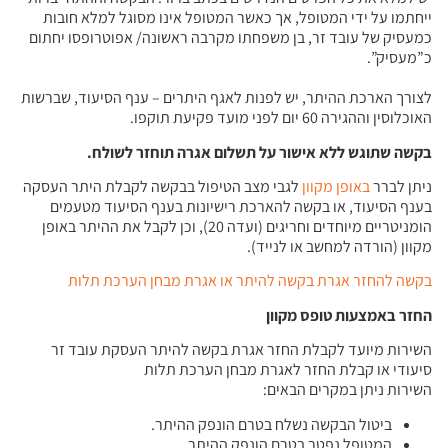
ייחתמו על ידי המטופל, אך כאשר המטופל אינו מסוגל למלא חובות
כמעסיק של עובד זר, בן משפחתו מקרבה ראשונה/ אפוטרופסו יחתום
כ”מעסיק”.
לצורך הארכת ההיתר, יש לפנות לאגף היתרים – ענף הסיעוד, שברשות
האוכלוסין וההגירה 60 יום לפני מועד פקיעת תוקפו.
בקשה שתוגש ללא אישור על תשלום אגרה תוחזר לשולח
.
ניתן לברר
באופן מקוון
לגבי מצב הטיפול בבקשה לקבלת היתר העסקה
בענף הסיעוד, או בקשה להארכת רישיונות בענף הסיעוד מטעמים
הומניטריים מיוחדים וחריגים (ועדה 20), וכן לקבל את ההיתר באופן
מקוון (הורדה למחשב או לנייד).
בקשה להחזר אגרת בקשה להיתר או אגרת מבחן הערכת תלות
החזר באמצעות טופס מקוון
השירות מיועד לקבלת החזר אגרת בקשה להיתר העסקת עובד זר
סיעודי או קבלת החזר לאגרת מבחן הערכת תלות
השירות ניתן במקרים הבאים:
ביטול הבקשה נשלח בטרם הונפק ההיתר.
המטופל נפטר בטרם הונפק ההיתר.