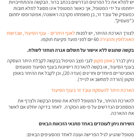
יש למלא את כל הפרטים הנדרשים בכתב ברור. הבקשה וההתחייבויות
ייחתמו על ידי המטופל, אך כאשר המטופל אינו מסוגל למלא חובות
כמעסיק של עובד זר, בן משפחתו מקרבה ראשונה/ אפוטרופסו יחתום
כ”מעסיק”.
לצורך הארכת ההיתר, יש לפנות
לאגף היתרים – ענף הסיעוד, שברשות
האוכלוסין וההגירה
60 יום לפני מועד פקיעת תוקפו.
בקשה שתוגש ללא אישור על תשלום אגרה תוחזר לשולח
.
ניתן לברר
באופן מקוון
לגבי מצב הטיפול בבקשה לקבלת היתר העסקה
בענף הסיעוד, או בקשה להארכת רישיונות בענף הסיעוד מטעמים
הומניטריים מיוחדים וחריגים (ועדה 20), וכן לקבל את ההיתר באופן
מקוון (הורדה למחשב או לנייד).
הארכת היתר להעסקת עובד זר בענף הסיעוד
להארכת ההיתר, על המטופל למלא את טופס הבקשה ולצרף את
המסמכים הנדרשים על פי סוג המקרה. לאחר בדיקה יוחלט אם לאשר
את ההארכה.
השירות ניתן לעומדים באחד מתנאי הזכאות הבאים
מטופל שהגיע לגיל הפרישה ועונה לאחד מהסעיפים הבאים: