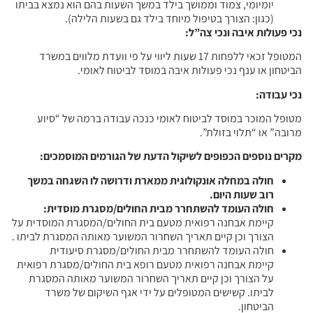
יומיומי, צמוד וממושך בילד במשך השעות בהם הוא נמצא בביתו
(כגון: הצורך בטיפול מיוחד בילד גם בשעות הלילה).
נכי פעולות איבה ונכי צה”ל
:
המטופל זכאי ללפחות 17 שעות ליווי על פי וועדת מלווים במשרד
הביטחון או ענף נכי פעולות איבה במוסד לביטוח לאומי.
נכי עבודה
:
מטופל המוכר במוסד לביטוח לאומי כנכה עבודה ברמה של “סיוע
מרובה” או “תלוי בזולת”.
מקרים נוספים הכפופים לשיקול הדעת של הגורמים המוסמכים
:
חולה במחלה אונקולוגית ממארת ודרושה לו השגחה במשך
רוב שעות היום
.
חולה העומד להשתחרר מבית החולים/מסגרת מוסדית
:
קיימת אבחנה רפואית מטעם בית החולים/המסגרת המוסדית על
הצורך וכן קיים תאריך השחרור המשוער מאותה המסגרת לביתו .
חולה העומד להשתחרר מבית החולים/מסגרת סיעודית
קיימת אבחנה רפואית מטעם רופא בית החולים/מסגרת רפואית
על הצורך וכן קיים תאריך השחרור המשוער מאותה המסגרת
לביתו. קשישים המטופלים על ידי אגף השיקום של משרד
הביטחון.