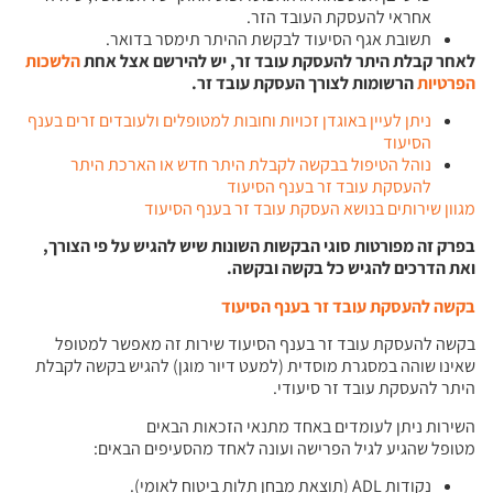
אחראי להעסקת העובד הזר.
תשובת אגף הסיעוד לבקשת ההיתר תימסר בדואר.
לאחר קבלת היתר להעסקת עובד זר, יש להירשם אצל אחת
הלשכות
הפרטיות
הרשומות לצורך העסקת עובד זר
.
ניתן לעיין באוגדן זכויות וחובות למטופלים ולעובדים זרים בענף
הסיעוד
נוהל הטיפול בבקשה לקבלת היתר חדש או הארכת היתר
להעסקת עובד זר בענף הסיעוד
מגוון שירותים בנושא העסקת עובד זר בענף הסיעוד
בפרק זה מפורטות סוגי הבקשות השונות שיש להגיש על פי הצורך,
ואת הדרכים להגיש כל
בקשה ובקשה
.
בקשה להעסקת עובד זר בענף הסיעוד
בקשה להעסקת עובד זר בענף הסיעוד שירות זה מאפשר למטופל
שאינו שוהה במסגרת מוסדית (למעט דיור מוגן) להגיש בקשה לקבלת
היתר להעסקת עובד זר סיעודי.
השירות ניתן לעומדים באחד מתנאי הזכאות הבאים
מטופל שהגיע לגיל הפרישה ועונה לאחד מהסעיפים הבאים:
נקודות ADL (תוצאת מבחן תלות ביטוח לאומי).