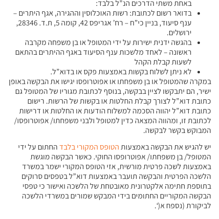
באחת משתי הדרכים הנ”ל בלבד:
בדואר רשום לכתובת: רשות האוכלוסין וההגירה, אגף היתרים –
ענף סיעוד, בניין כי”ח – רח’ אגריפס 42, קומה 5, ת.ד. 28346,
ירושלים.
בהגשה ידנית ישירות על ידי המטופל או בן משפחה מקרבה
ראשונה – לאחד מלשכות ענף הסיעוד באגף ההיתרים בהתאם
לשעות קבלת הקהל
לא ניתן לשלוח בקשות באמצעות פקס או בדוא”ל.
במקרה שהמטופל או בן משפחתו או אפוטרופסו יגישו את הבקשה באופן
ישיר, הם יתבקשו לציין בבקשה, בנוסף לכתובת מגוריו של המטופל גם
כתובת דוא”ל לצורך קבלת החלטות או בקשות של הרשות. רישום
כתובת דוא”ל יהווה הסכמה למשלוח הודעות או החלטות או דרישות
לכתובת זו, ומהווה המצאה כדין למטופל ולבני משפחתו/ אפוטרופסו/
המבוקש בקשר לבקשה.
יש להגיש את הבקשה באמצעות
הטופס המקורי בלבד
החתום על ידי
המטופל/ בן משפחתו/ אפוטרופסו החוקי. כאשר הבקשה מוגשת
באמצעות לשכה פרטית מורשית, אזי הטופס המקורי ישמר במשרד
הלשכה הפרטית והבקשה תועבר באמצעות דוא”ל בטפסים סרוקים
בתוספת חתימה אלקטרונית מאובטחת של הלשכה ואישור כי טפסי
הבקשה המקוריים החתומים בידי המבקש שמורים במשרדי הלשכה
לביקורת (נספח א(‘.