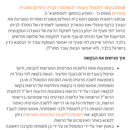
)
טופס בקשה למטופל העומד להשתחרר מבית החולים/מסגרת
מוסדית
(טופס ה’ – מופיע בהמשך לטפסים א’-ג’.
אבחנה רפואית מטעם רופא בית החולים/מסגרת מוסדית המציינת את
הצורך ברצף טיפולי ואת התאריך המשוער לשחרורו של החולה לביתו
(היתר לפי סעיף זה יינתן בכפוף לשיקול הדעת של הוועדה המקצועית
המייעצת של אגף ההיתרים ענף-סיעוד לתקופה של שלושה חודשים
בלבד. ההיתר שיינתן לפי סעיף זה יאפשר העסקת עובד זר הנמצא כדין
בישראל בלבד, ולא יאפשר הבאת עובד מחו”ל).
איך מגישים את הבקשה
באמצעות אחת הלשכות הפרטיות המורשות להבאה, תיווך
וטיפול בעובדים זרים בענף הסיעוד. הגשת בקשה לפי נוהל זה
באמצעות לשכה פרטית מהווה הסכמת המטופל ו/ או בן
משפחתו/ אפוטרופסו כי בקשות והחלטות של הרשות בקשר
לבקשה יועברו על ידי הרשות באמצעות הודעות דוא”ל לכתובת
הדוא”ל הרשומה של הלשכה הפרטית כפי שמופיעה ברישומי
הרשות, וכי משלוח הודעה או דרישה ללשכה הפרטית כאמור
תהווה המצאה כדין למטופל ולבני משפחתו/ אפוטרופסו/ לעובד
הזר המבוקש. את
רשימת הלשכות הפרטיות המורשות
ניתן
למצוא באתר האינטרנט של הרשות.
באופן ישיר על ידי המטופל או על ידי בן משפחה מקרבה ראשונה