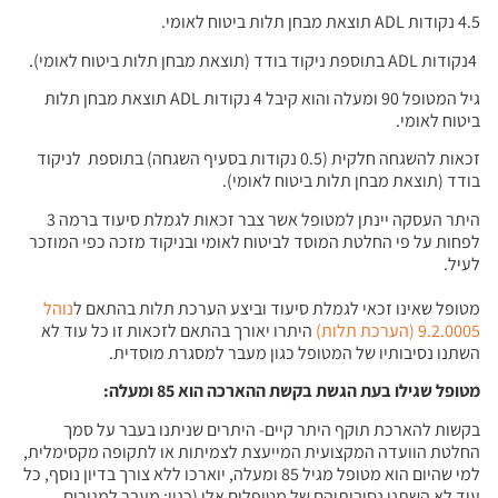
4.5 נקודות ADL תוצאת מבחן תלות ביטוח לאומי.
4נקודות ADL בתוספת ניקוד בודד (תוצאת מבחן תלות ביטוח לאומי).
גיל המטופל 90 ומעלה והוא קיבל 4 נקודות ADL תוצאת מבחן תלות
ביטוח לאומי.
זכאות להשגחה חלקית (0.5 נקודות בסעיף השגחה) בתוספת לניקוד
בודד (תוצאת מבחן תלות ביטוח לאומי).
היתר העסקה יינתן למטופל אשר צבר זכאות לגמלת סיעוד ברמה 3
לפחות על פי החלטת המוסד לביטוח לאומי ובניקוד מזכה כפי המוזכר
לעיל.
מטופל שאינו זכאי לגמלת סיעוד וביצע הערכת תלות בהתאם ל
נוהל
9.2.0005 (הערכת תלות)
היתרו יאורך בהתאם לזכאות זו כל עוד לא
השתנו נסיבותיו של המטופל כגון מעבר למסגרת מוסדית.
מטופל שגילו בעת הגשת בקשת ההארכה הוא 85 ומעלה
:
בקשות להארכת תוקף היתר קיים- היתרים שניתנו בעבר על סמך
החלטת הוועדה המקצועית המייעצת לצמיתות או לתקופה מקסימלית,
למי שהיום הוא מטופל מגיל 85 ומעלה, יוארכו ללא צורך בדיון נוסף, כל
עוד לא השתנו נסיבותיהם של מטופלים אלו (כגון: מעבר למגורים