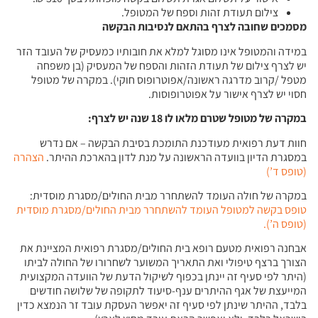
צילום תעודת זהות וספח של המטופל.
מסמכים שחובה לצרף בהתאם לנסיבות הבקשה
במידה והמטופל אינו מסוגל למלא את חובותיו כמעסיק של העובד הזר
יש לצרף צילום של תעודת הזהות והספח של המעסיק (בן משפחה
מטפל /קרוב מדרגה ראשונה/אפוטרופוס חוקי). במקרה של מטופל
חסוי יש לצרף אישור על אפוטרופוסות.
במקרה של מטופל שטרם מלאו לו 18 שנה יש לצרף
:
חוות דעת רפואית מעודכנת התומכת בסיבת הבקשה – אם נדרש
במסגרת הדיון בוועדה הראשונה על מנת לדון בהארכת ההיתר.
הצהרה
(טופס ד’)
במקרה של חולה העומד להשתחרר מבית החולים/מסגרת מוסדית:
טופס בקשה למטופל העומד להשתחרר מבית החולים/מסגרת מוסדית
(טופס ה’).
אבחנה רפואית מטעם רופא בית החולים/מסגרת רפואית המציינת את
הצורך ברצף טיפולי ואת התאריך המשוער לשחרורו של החולה לביתו
(היתר לפי סעיף זה יינתן בכפוף לשיקול הדעת של הוועדה המקצועית
המייעצת של אגף ההיתרים ענף-סיעוד לתקופה של שלושה חודשים
בלבד, ההיתר שינתן לפי סעיף זה יאפשר העסקת עובד זר הנמצא כדין