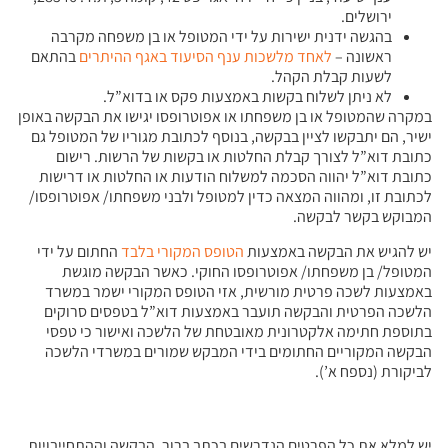
ירושלים.
בהגשה ידנית ישירות על ידי המטופל או בן משפחה מקרבה
ראשונה –
לאחד מלשכות ענף הסיעוד באגף ההיתרים
בהתאם
לשעות קבלת הקהל.
לא ניתן לשלוח בקשות באמצעות פקס או בדוא”ל.
במקרה שהמטופל או בן משפחתו או אפוטרופסו יגישו את הבקשה באופן
ישיר, הם יתבקשו לציין בבקשה, בנוסף לכתובת מגוריו של המטופל גם
כתובת דוא”ל לצורך קבלת החלטות או בקשות של הרשות. רישום
כתובת דוא”ל יהווה הסכמה למשלוח הודעות או החלטות או דרישות
לכתובת זו, ומהווה המצאה כדין למטופל ולבני משפחתו/ אפוטרופסו/
המבוקש בקשר לבקשה.
יש להגיש את הבקשה באמצעות
הטופס המקורי בלבד
החתום על ידי
המטופל/ בן משפחתו/ אפוטרופסו החוקי. כאשר הבקשה מוגשת
באמצעות לשכה פרטית מורשית, אזי הטופס המקורי ישמר במשרד
הלשכה הפרטית והבקשה תועבר באמצעות דוא”ל בטפסים סרוקים
בתוספת חתימה אלקטרונית מאובטחת של הלשכה ואישור כי טפסי
הבקשה המקוריים החתומים בידי המבקש שמורים במשרדי הלשכה
לביקורת (נספח א’).
יש למלא את כל הפרטים הנדרשים בכתב ברור. הבקשה וההתחייבויות