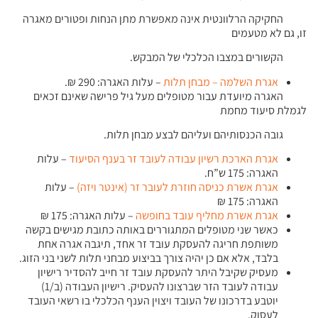
החקיקה הרלוונטית אינה מאפשרת מתן הנחות ופטורים מאגרה
זו, גם לא מטעמים
הקשורים במצבו הכלכלי של המבקש.
אגרת השלמה – מבחן תלות
– עלות האגרה: 290 ₪.
האגרה מיועדת עבור מטופלים מעל גיל פרישה שאינם זכאים
לגמלת סיעוד מחמת
גובה הכנסותיהם ועליהם לבצע מבחן תלות.
אגרת הארכת רשיון עבודה לעובד זר בענף הסיעוד
– עלות
האגרה: 175 ש”ח.
אגרת אשרת כניסה חוזרת לעובר זר (אינטר ויזה)
– עלות
האגרה: 175 ₪
אגרת אשרת מחליף עובד בחופשה
– עלות האגרה: 175 ₪
כאשר שני מטופלים המתגוררים באותה כתובת מגישים בקשה
משותפת חריגה להעסקת עובד זר אחד, תיגבה אגרה אחת
בלבד, אלא אם כן יהיה צורך בביצוע מבחני תלות לשני בני הזוג.
מעסיק שקיבל היתר להעסקת עובד זר חייב להסדיר רישיון
עבודה לעובד הזר שברצונו להעסיק. רישיון העבודה (ב/1)
יוטבע בדרכונו של העובד ויצוין הענף הכלכלי בו רשאי העובד
לעסוק.