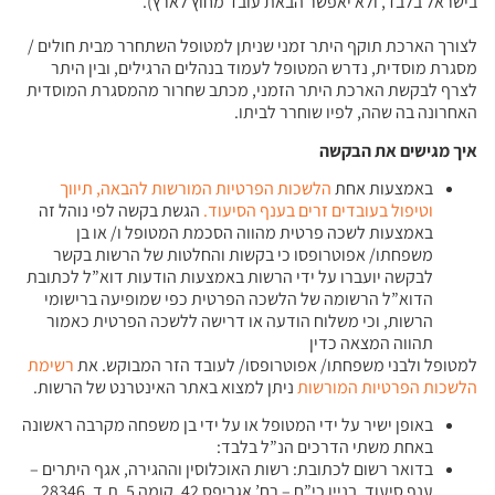
בישראל בלבד, ולא יאפשר הבאת עובד מחוץ לארץ).
לצורך הארכת תוקף היתר זמני שניתן למטופל השתחרר מבית חולים /
מסגרת מוסדית, נדרש המטופל לעמוד בנהלים הרגילים, ובין היתר
לצרף לבקשת הארכת היתר הזמני, מכתב שחרור מהמסגרת המוסדית
האחרונה בה שהה, לפיו שוחרר לביתו.
איך מגישים את הבקשה
באמצעות אחת
הלשכות הפרטיות המורשות להבאה, תיווך
וטיפול בעובדים זרים בענף הסיעוד
.
הגשת בקשה לפי נוהל זה
באמצעות לשכה פרטית מהווה הסכמת המטופל ו/ או בן
משפחתו/ אפוטרופסו כי בקשות והחלטות של הרשות בקשר
לבקשה יועברו על ידי הרשות באמצעות הודעות דוא”ל לכתובת
הדוא”ל הרשומה של הלשכה הפרטית כפי שמופיעה ברישומי
הרשות, וכי משלוח הודעה או דרישה ללשכה הפרטית כאמור
תהווה המצאה כדין
למטופל ולבני משפחתו/ אפוטרופסו/ לעובד הזר המבוקש. את
רשימת
הלשכות הפרטיות המורשות
ניתן למצוא באתר האינטרנט של הרשות.
באופן ישיר על ידי המטופל או על ידי בן משפחה מקרבה ראשונה
באחת משתי הדרכים הנ”ל בלבד:
בדואר רשום לכתובת: רשות האוכלוסין וההגירה, אגף היתרים –
ענף סיעוד, בניין כי”ח – רח’ אגריפס 42, קומה 5, ת.ד. 28346,