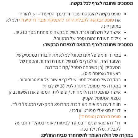
מסמכים שחובה לצרף לכל בקשה
:
טופס בקשה להעסקת עובד זר בענף הסיעוד – יש להוריד
את
טופס הבקשה לקבלת היתר להעסקת עובד זר סיעודי
ולמלא
באופן ידני.
אישור על תשלום אגרת תשלום בקשה מופחתת בסך 310 ₪.
צילום תעודת זהות וספח של המטופל.
מסמכים שחובה לצרף בהתאם לנסיבות הבקשה
:
במידה והמטופל אינו מסוגל למלא את חובותיו כמעסיק של
העובד הזר, יש לצרף צילום של תעודת הזהות והספח של
המעסיק (בן משפחה מטפל /קרוב מדרגה
ראשונה/אפוטרופוס)..
במקרה של מטופל חסוי יש לצרף אישור על אפוטרופוסות.
במקרה של מטופל מתחת לגיל 18 יש לצרף:
אישור מהמסגרת הלימודית / טיפולית, המפרט את השעות בהן
נמצא המטופל הקטין.
חוות דעת רפואית מעודכנת מהרופא המקצועי המטפל בילד.
דו”ח סוציאלי מפורט ועדכני.
טופס הצהרה (טופס ד’)
דו”ח הרפואי שנערך במוסד לביטוח לאומי במהלך התביעה
לקבלת גמלת ילד נכה.
במקרה של חולה העומד להשתחרר מבית החולים
: