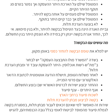
המטופל שילם על הארכת היתר ההעסקה אך נפטר בטרם פג
תוקף ההיתר הקיים.
המטופל שילם פעמיים על אותה בקש להיתר.
המטופל שילם אך כבר קיים היתר בתוקף.
לא בוצעה הערכת תלות.
גביית האגרה הינה בעד הטיפול בבקשה להיתר, ולא בגין מימושו. אי
לכך, החזר אגרת בקשה יינתן רק במידה ולא הונפק היתר בגין התשלום.
מה עושים עם הבקשה
?
יש למלא את
טופס הבקשה להחזר כספי
באופן מקוון.
בשדה “המשרד מולו התבצעה העסקה” יש לבחור
ב”מת”ש-רשות אוכלוסין -היתר להעסקת עובד זר ומבחן הערכת
תלות”.
לאחר משלוח הטופס, תישלח הודעה אוטומטית לכתובת הדואר
האלקטרוני עם פרטי הפנייה.
ההחזר יבוצע ישירות לכרטיס האשראי שבו בוצע התשלום.
אגף היתרים – ענף סיעוד
לשכות סיעוד ברחבי הארץ
בקשה לביצוע מבחן להערכת תלות
שירות זה מאפשר למי שאינם זכאים לעבור מבחן תלות, במסגרת בקשה
לגמלת סיעוד מהמוסד לביטוח לאומי בגלל גובה הכנסותיהם, להגיש