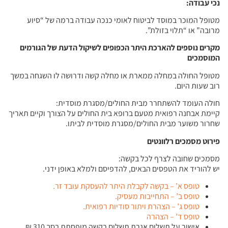
נכי עבודה
:
מטופל המוכר במוסד לביטוח לאומי כנכה עבודה ברמה של “סיוע
מרובה” או “תלוי בזולת”.
מקרים נוספים להארכת היתר הכפופים לשיקול הדעת של הגורמים
המוסמכים
מטופל החולה במחלה ממארת או מחלה קשה ודרושה לו השגחה במשך
רוב שעות היום.
חולה העומד להשתחרר מבית החולים/מסגרת מוסדית:
קיימת אבחנה רפואית מטעם ברופא בית החולים על הצורך וקיים תאריך
שחרור משוער מבית החולים/מסגרת מוסדית לביתו.
פירוט מסמכים רלוונטים
מסמכים שחובה לצרף לכל בקשה:
יש להוריד את הטפסים הבאים, להדפיסם ולמלא באופן ידני.
טופס א’ – בקשה לקבלת היתר להעסקת עובד זר.
טופס ב’ – התחייבות מעסיק.
טופס ג’ – הצהרת ויתור סודיות רפואית.
טופס ד’ – הצהרה
אישור על תשלום אגרת תשלום בקשה מופחתת בסך 310 ₪.