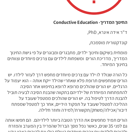
החינוך המדריך-
Conductive Education
ד”ר אידה איגרא, PhD,
קונדקטורית מוסמכת,
מומחית בשיקום וחינוך ילדים, מתבגרים ומבוגרים על פי גישת החינוך
המדריך, מדריכת הורים ומשפחות לילדים עם צרכים מיוחדים וצוותים
בחינוך המיוחד.
כל הורה שנולד לו ילד עם צרכים מיוחדים מחפש דרך לעזור לילדו. יש
הורים שמחפשים תרופת פלא שאחרי שהילד ייקח אותה – הוא יעמוד על
הרגליים. יש הורים שהולכים מרופא לרופא בחיפוש אחר הסיבה
להתפתחות המיוחדת של ילדיהם בתקווה שהבנת הסיבה לבעיה תוביל
להבנת הדרך לטיפול בה. יש הורים שהולכים ממטפל שעובד על
ההליכה למטפל שעובד על תפקוד הידיים, אחר כך למטפל שמפתח
דיבור/אכילה/משחק/תקשורת/למידה וחוזר חלילה.
הורים תמיד מחפשים את הדרך הטובה ביותר לילדיהם. הם חפשו אותה
גם לפני 35 שנים, כאשר נפל מסך הברזל שהפריד בין המערב והמזרח
ולהורים לילדים עם צרכים מיוחדים בעולם כולו וגם להורים בארץ נודע