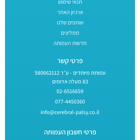
תנאי שימוש
ארכיון האתר
שותפים שלנו
ממליצים
חדשות העמותה
פרטי קשר
עמותת מיוחדים - ע״ר 580662112
83 מעלה אדומים
02-6516659
077-4450360
info@cerebral-palsy.co.il
פרטי חשבון העמותה