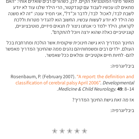
מאשר מיצוי הפוטנציאל הקיים. לכן, כשהורים רבים שואלים אותי: “האם
מתאים לנו עכשיו לעבוד עם קונדקטור, הרי הילד שלנו עוד לא יודע
לשבת לבד/ לאכול לבד/ לדבר וכ”ד?”, אני תמיד עונה: “זה לא משנה
מה הילד לא יודע לעשות עכשיו. החשוב הוא להגדיר מטרות וללכת
לקראתן. הילד ילמד כי אנחנו ניצור לו תנאים פיזיים, מוטיבציוניים,
קוגניטיביים כאלה שהוא ירצה ויוכל להתקדם”.
החינוך המדריך היא גישה חינוכית שיקומית אשר הולכת ומתרחבת בכל
העולם. ילדים רבים ומשפחותיהם נהנים ממה שהחינוך המדריך מאפשר
להם- לחיות חיים אקטיביים ומלאים ככל שאפשר.
ביבליוגרפיה:
Rosenbaum, P. (February 2007).
“A report: the definition and
classification of cerebral palsy April 2006”
.
Developmental
Medicine & Child Neurology
.
49
: 8–14.
אז מה זאת גישת החינוך המדריך?
ביבליוגרפיה: