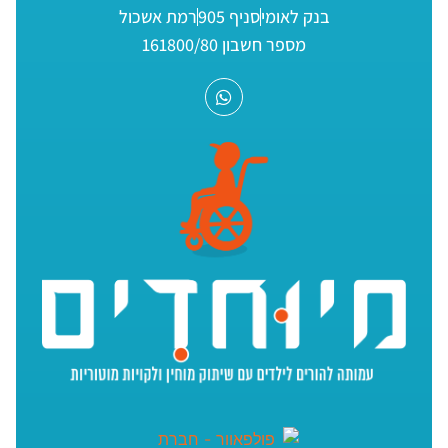
בנק לאומי
סניף 905
רמת אשכול
מספר חשבון 161800/80