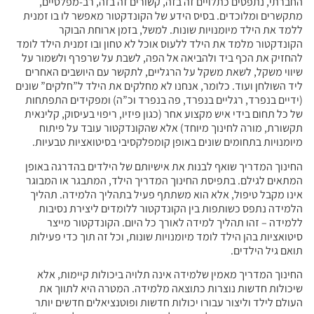
החברתי, נתפסים כתלויים זה בזה, קשורים זה בזה, רב-מפלסיים,
מתקשרים ומלוכדים. בסיס הידע של הקונדקטור מאפשר לו בו זמנית
ללמד את הילד מיומנויות שונות. למשל, בזמן ארוחת הבוקר
הקונדקטור מלמד את הילד ללעוס אוכל לא טחון ובו זמנית הילד לומד
להחזיק את הכף ביד ולהביאה אל הפה, לשבת על שרפרף ולשמור על
שיווי משקל, לשאת משקל על הרגליים, לתקשר עם היושבים האחרים
ליד השולחן ועוד. כלומר, אנחנו לא מחלקים את הילד ל”חלקים” שונים
(ידיים בנפרד, רגליים בנפרד, פה בנפרד וכ”ה) ומפקידים התפתחות
של כל תחום בידי איש מקצוע אחר (כגון פיזיו, ריפוי בעיסוק, קלינאית
תקשורת, מורה לחינוך מיוחד) אלא שהקונדקטור עובד על פיתוח
מיומנויות בתחומים שונים באופן קומפלקסיבי בסיטואציות טבעיות.
החינוך המדריך שואף לבנות את אישיותם של הילדים בהדרגה באופן
המתאים לגילם. בתפיסת החינוך המדריך הילד, המתבגר או המבוגר
אינו מקבל טיפול, אלא הוא משתתף פעיל בתהליך הלמידה. תהליך
הלמידה נתפס כשותפות בין הקונדקטור ללומדים ליצירת נסיבות
ללמידה – זהו תהליך למידה לאורך כל היום. הקונדקטור מייצר
סיטואציות בהן הילד לומד מיומנויות שונות, וכל זה תוך כדי פעילות
תואם גיל הילדים.
החינוך המדריך מאמין שלמידה אינה תלויה ביכולות קיימות, אלא
שיכולות חדשות נוצרות כתוצאה מלמידה. המטרה היא לתווך את
העולם לילד וליצור עבורו יכולות חדשות ופוטנציאלים חדשים יותר