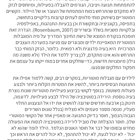
להתפתחות תנועה ויציבה, הגורמים להגבלה בפעילות, ומיוחסים לנזק
לא מתקדם שהתרחש במוח המתפתח של העובר או של היילוד. הקשיים
המוטוריים בשיתוק מוחי מלווים לעתים קרובות בליקויים בתחושה,
בתפיסה, בקוגניציה ובתקשורת וכן בבעיות התנהגות, באפילפסיה
ובלקויות משניות בשלד ובשרירים (Rosenbaum, 2007). הגדרה זאת
תומכת בנקודת המוצא של גישת החינוך המדריך על פיה המוגבלות
המוטורית המאפיינת ילדים ומבוגרים עם פגיעה במערכת העצבים
המרכזית היא בעיה פדגוגית ולא רפואית. כלומר, הנזק המוחי כבר
התרחש והוא אינו מתקדם, לכן צריך ללמד את הילד (ולא משנה מה
גילו) מיומנויות חדשות, כדי שחלקים אחרים במוח ייקחו על עצמם את
תפקוד החלקים שנפגעו.
לילדים עם מגבלות מוטוריות, במקרים רבים, קשה ללמוד אפילו את
התנועות הבסיסיות ביותר, להשיג את המטרות הקלות ביותר ולבצע
פעולות פשוטות. בנוסף לקושי בביצוע פעילויות מוטוריות שונות נוצרת
בעיה נוספת: הירידה במוטיבציה של הילד לבצע פעילויות. לדוגמה,
תינוק בן ארבעה חודשים שרוצה להושיט את ידו אל הצעצוע התלוי
מעליו, מנסה מספר פעמים ולא מצליח (בגלל טונוס השרירים
הגבוה/הנמוך, חוסר בדיוק התנועה או מאפיין אחר של הקושי המוטורי
שלו). חוסר ההצלחה שלו מוביל לירידה במוטיבציה לנסות את הפעולה
מחדש ובסופו של דבר אל חוסר האונים הנלמד. הילד לומד שהוא לא
יכול – לא יכול לגעת, לא יכול להתהפך, לא יכול להרים את הראש וכך