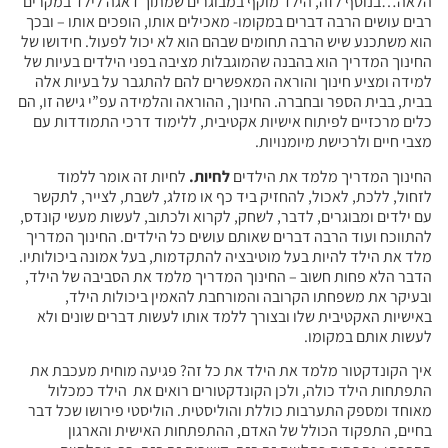
הלאה…בנוסף לזה, הילד מוקף במבוגרים שמתוך דאגה לילד במקרים
רבים עושים הרבה דברים במקומו- מאכילים אותו, הופכים אותו – ובכך
הוא משתכנע שיש הרבה תחומים שבהם הוא לא יכול לפעול. חידושו של
החינוך המדריך הוא בהבנה שהמוגבלות מציבה בפני הילדים בעיות של
למידה ומציע חינוך והוראה המאפשרים להם להתגבר על בעיות אלה
בבית, בבית הספר ובחברה. החינוך, ההוראה והלמידה עפ”י גישה זו, הם
כלים מרכזיים לפיתוח אישיות אקטיבית, ללימוד דרכי התמודדות עם
מצבי חיים ולרכישת מיומנויות.
החינוך המדריך מלמד את הילדים
לחיות.
לחיות זה אומר ללמוד
לזחול, ללכת, לאכול, להחזיק ביד כף או מזלג, לשבת, לצייר, לתקשר
עם ילדים ומבוגרים, לדבר, לשחק, לקרוא ולכתוב, לעשות מעשי קונדס,
להתווכח ועוד הרבה דברים שאותם עושים כל הילדים. החינוך המדריך
מלד את הילד להיות בעל מוטיבציה להתקדמות, בעל אמונה ביכולותיו.
הדבר הלא פחות חשוב – החינוך המדריך מלמד את הסביבה של הילד,
ובעיקר את משפחתו הקרובה והמורחבת להאמין ביכולות הילד,
באישיות האקטיבית שלו ובצורך ללמד אותו לעשות דברים שונים ולא
לעשות אותם במקומו.
איך הקונדקטור מלמד את הילד את כל זה? פגיעה מוחית מעכבת את
התפתחות הילד כולה, ולכן הקונדקטורים רואים את הילד כמכלול
מאוחד ומספק התערבות כוללת והוליסטית. הוליסטי פירושו שכל דבר
בחיים, התפקוד הכולל של האדם, ההתפתחות האישית והארגון