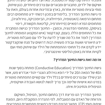
והפכתי להיות קונדקטורית מוסמכת. מאז ועד היום אני פועלת לחינוך
ושיקום של ילדים, מתבגרים ומבוגרים עם צרכים מיוחדים, כגון שיתוק
מוחי ובעיות מוטוריות אחרות, בארץ ובמדינות אחרות בעולם, וזאת על
פי גישת החינוך המדריך. בלימודים במכון רכשתי ידע מתחומים רבים:
מתחום הרפואה (האנטומיה, הפיזיולוגיה, הביומכניקה, נוירולוגיה),
מתחומים הפרא רפואיים (פיזיותרפיה, קלינאות תקשורת, ריפוי
בעיסוק), מתחומי הפדגוגיה, וכמובן – החינוך המדריך כגישה המחברת
את כל התחומים הללו. בעצם, קונדקטור (איש המקצוע המומחה לחינוך
המדריך) לומד את כל מה שצריך לדעת על ילד עם מוגבלות מוטורית.
ידע תיאורטי ושעות עבודה מעשית רבות דרושים על מנת שהקונדקטור
יידע לקדם את כל תחומי ההתפתחות של הילד עם שיתוק מוחי ועם
לקויות אחרות באופן הוליסטי ואינטגרטיבי.
אז מה זאת גישת החינוך המדריך?
גישת החינוך המדריך (Conductive Education) פותחה בסוף שנות
ה40 של המאה ה20 על ידי רופא נוירולוג הונגרי יהודי אנדרש פטו, אשר
הבין שילד עם צרכים מיוחדים בכלל וילד עם קשיים התפתחות מוטורית
בפרט הוא אישיות שלימה וכך צריך לגשת לנושא העבודה ושיקומית,
הטיפולית והחינוכית איתו.
החינוך המדריך הנו פריצת דרך בתחום החינוך, הטיפול, השיקום
והרווחה של האדם עם המוגבלות. לפי ההגדרה המקובלת היום, המונח
שיתוק מוחי (CP) מתאר קבוצת מצבים רפואיים מתמשכים המפריעים