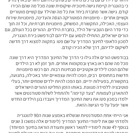
כי בהונגריה קיימת גישה חינוכית-שיקומית שונה מכל מה שהם הכירו
קודם. גישה אשר מחברת ביחד את כל מה שהילד עם קשיים מוטוריים
וקשיים אחרים – מיומנויות המוטוריקה הגסה והעדינה, מיומנויות שירות
העצמי, האכילה, התקשורת, המשחק, מיומנויות חברתיות, וכל זה תוך
כדי סדר היום הטבעי של הילד, בחברת הילדים. ההורים בכל העולם, וגם
הורים ישראלים, התחילו לנסוע עם ילדיהם לבודפשט בירת הונגריה,
למכון הלאומי לחינוך המדריך על שם פטו בתקווה למצוא דרך חדשה
לשיקום ילדיהם, דרך שלא הכירו קודם.
בבודפשט הורים אלה גילו כי הדרך של החינוך המדריך היא דרך שונה
מכל מה שהם ראו בארץ ובמקומות אחרים. תוך זמן לא רב הילדים
שלהם הפכו לילדים אקטיביים מבחינות רבות. הם רכשו מיומנויות
חדשות בתחומים רבים, הפכו להיות עצמאיים יותר באכילה, בתנועה,
בתקשורת, בפעילות ידיים. הם הפכו להיות ילדים שמחים יותר, בעלי
מוטיבציה ללמידה מגוונת. באותו הזמן החליטו ההורים הישראלים
להתארגן לעמותת “צעד קדימה” ולהתחיל לשלוח סטודנטים אשר
ילמדו במכון פטו את גישת החינוך המדריך ויעבדו בגן הילדים החדש
אשר יפעל על פי הגישה הזאת.
אני הייתי אחת הסטודנטיות שנשלחו באמצע שנות ה90 להונגריה
ולמדתי שם את לימודי החינוך המדריך (לימודים אלה נמשכו 3 שנים
בנוסף ל4 שנות לימודיי לתואר ראשון ותעודת הוראה בחינוך המיוחד)