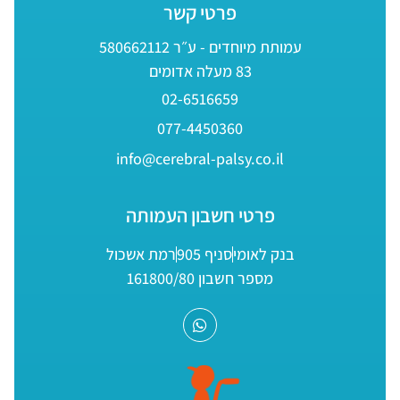
פרטי קשר
עמותת מיוחדים - ע״ר 580662112
83 מעלה אדומים
02-6516659
077-4450360
info@cerebral-palsy.co.il
פרטי חשבון העמותה
בנק לאומי
סניף 905
רמת אשכול
מספר חשבון 161800/80