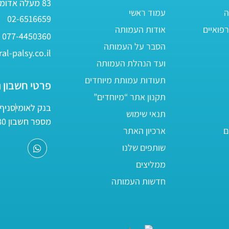
83 מעלה אדומים
ה
עמוד ראשי
02-6516659
פואיים
אודות העמותה
077-4450360
הסבר על העמותה
al-palsy.co.il
ועד הנהלת העמותה
תעודות עמותת מיוחדים
פרטי חשבון 
תקנון אתר “מיוחדים”
בנק לאומי
סניף 05
תנאי שימוש
מספר חשבון 161800/80
ם
ארכיון האתר
שותפים שלנו
ממליצים
חדשות העמותה