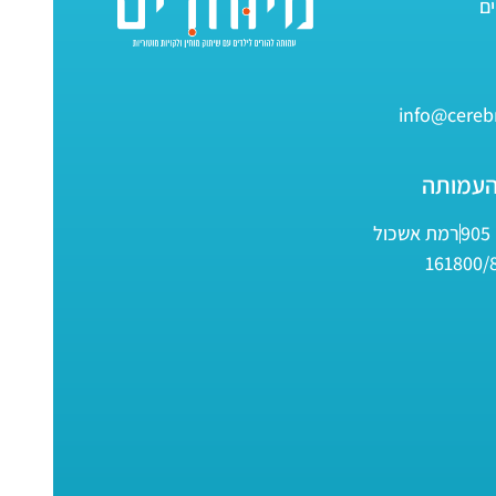
info@cerebr
העמותה
9
רמת אשכול