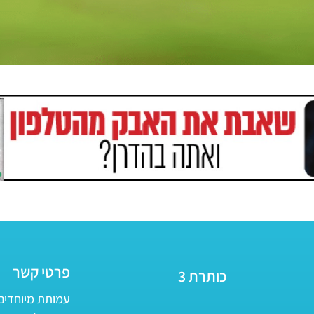
פרטי קשר
כותרת 3
עמותת מיוחדים - ע״ר 