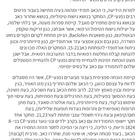
למרות הידיעה, כי הכאב תמידי ומהווה בעיה מתישה בעבור פרטים
רבים נפגעי CP, המחקר בנושא גישות טיפוליות, בנושא שחרור כאב
ובנושא גורמים מחמירים מוגבל. קיימת ספרות מעטה, אך בלתי שלמה,
על יעילות גישות הטיפול הרפואי, אשר אובחנו, כגון זריקות טוקסין
הבוטולינום, כגון משאבות Baclofen, הניתן מתחת לקרום הקורים בחוט
השדרה, כגון גבס וכגון אמצעי עזר אורתופדיים, כגון פיזיותרפיה וכגון
ניתוח אורתופדי להפחתת כאב15-21. המחקרים האלה מכו∙ונים
להנחות קבלת החלטות רפואיות בדבר התערבות רפואית. אבל ישנן
מעט הוכחות זמינות להנחיית פרטים נפגעי CP ולהנחיית המטפלים
שלהם להתמודד עם כאב על בסיס יומיומי.
קיימת הוכחה ספציפית בעבור מבוגרים נפגעי CP, אשר היו מסוגלים
לדווח על עצמם כהוגן, כי הכאב שלהם החריף בגין מזג האוויר, בגין
עייפות ובגין מאמץ יתר22. לרוב פחת הכאב בעת השכיבה, בעת השינה,
בעת ההמשך בפעילות, בעת התרגילים ובעת המתיחות, בעת עיסוי תוך
שימוש בג’קוזי, בעת פיזיותרפיה, בעת אולטרה-סאונד, בעת מתן
תרופות (אופיואידים ותרופות נוגדות תופעות שליליות), בעת
חום/קיפאון ובעת גירוי חשמלי עצבי מתחת לעור21,23. מחקר אחד
חקר יישומי התמודדות עם כאב בקרב ילדים ובני נוער נפגעי CP בני 8-
1824 ודיווח, כי הליכה, כי ריצה וכי הפיכה לחסר תזוזה החמירו את
הכאב , בעוד מנוחה ועיסוי, או שינוי מנח, שחררו כאב. מרבית [קבוצת]
המדגם הזאת הייתה מסוגלת לדווח על עצמה, על הכאב שלה (84%),