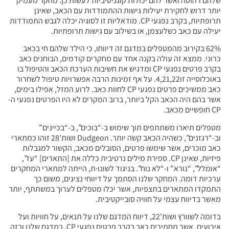
שלהם רהוטה ואשר להם יכולות קוגניטיביות לעשות כן. מחקר מעמיק
יותר דרוש לחקירת יעילות גישות ההתמודדות עם הכאב, שאינן
תרופתיות, בקרב נפגעי CP. מודאליות זו לסוגיה יכלה לגבש התמודדות
יעילה עם כאב כשלעצמן, או בשילוב עם גישות תרופתיות.
62% בקירוב מהמטפלים במדגם זה דיווחו, כי הילד שלהם חי בכאב
כרוני. ממצא זה עולה בקנה אחד עם מחקרים קודמים, הבוחנים כאב
בקרב פרטים נפגעי CP ומדגיש את חשיבות הערכת הכאב והטיפול בו
באוכלוסייה זו4,21,22. על אף זמינות הרבה אפשרויות טיפול לשחרור
כאב ממשיכים פרטים נפגעי CP לחוות כאב. לרוע המזל, אפילו בימים,
אשר בהם היה הכאב הקל ביותר, ברוב המקרים לא היו הפרטים נפגעי ה-
CP חופשיים מכאב.
מטפלים תיארו משתתפים תוך שימוש ב-“בוכים”, ב-“בכיינים”
וב-“רגזנים”, כשהיה הכאב קשה יותר. Dudgeon ושות’28 זוהו כמתארי
כאב מוכרים, אשר שימשו פרטים, הסובלים מכאב, הקשור למגבלות
פיזיות, שאינן CP. ספירת מילים נרטיבית כללה את [התארים] “עז”,
“אומלל”, “נורא” ו-“לא נוח”. בניגוד לשונו∙ת, הייתה למתארי המחקרים
ערכיות דומה. המחקר שלנו הסתמך על דיווחי נציגים, משום כך
התמקדו המתארים בתצפיות, אשר יכלו מטפלים לערוך במשתתף, יותר
מאשר בדיווח עצמי על חוויה סובייקטיבית.
בדומה לשוורץ ושות’22, דיווח המדגם שלנו על תנאים, על חוויות ועל
אירועים, אשר מחמירים כאב בקרב פרטים נפגעי CP. במדגם שלנו ובזה