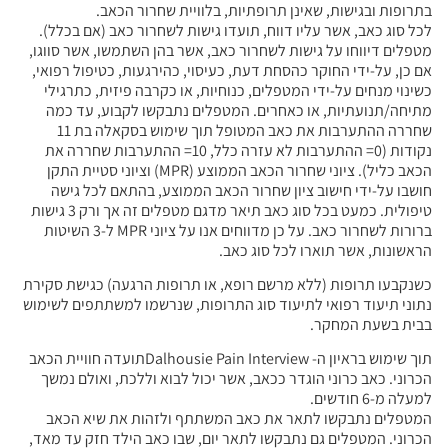
בתרופות ובגישות, שאינן תרופתיות, בלוויית שחרור הכאב.
לכל סוג כאב, אשר עליו דווח, תועדו גישות לשחרור כאב (אם בכלל).
מטפלים דיווחו על גישות לשחרור כאב, אשר בהן השתמשו, אשר סווגו,
אם כן, על-ידי החוקר כהסחת דעת, כעיסוי, כהירגעות, כטיפול רפואי,
כשינוי מנחים על-ידי המטפלים, כנוחיות, או כקרבה פיזית, כתרגילי
מתיחה/תנועתיות, או כאחרים. המטפלים נתבקשו לקבוע, עד כמה
שחררה ההתערבות את כאב המטופל תוך שימוש בסקאלה בת 11
נקודות (0= ההתערבות לא עזרה כלל, 10= ההתערבות שחררה את
הכאב כליל). ציוני שחרור הכאב הממוצע (MPR) וציוני סטיית התקן
חושבו על-ידי חישוב ציון שחרור הכאב הממוצע, בהתאם לכל גישה
טיפולית. כמעט בכל סוג כאב תיאר מדגם מטפלים זה אך ורק 3 גישות
ברורות לשחרור כאב. על כן מדווחים אנו על ציוני MPR ל-3 השיטות
הראשונות, אשר תוארו לכל סוג כאב.
כשנקבעו תרופות (ללא מרשם רופא, או תרופות הרגעה) כגישת סקירת
נתוני תיעוד רפואי לתיעוד סוג התרופות, שנרשמו למשתתפים לשימוש
בבית בשעת המחקר.
תוך שימוש בראיון ה- Dalhousie Pain Interviewתועדה חוויית הכאב
הכרוני. כאב כרוני הוגדר ככאב, אשר יכול לבוא וללכת, ואולם נמשך
למעלה מ-6 חודשים.
המטפלים נתבקשו לתאר את כאב המשתתף ולזהות את שיא הכאב
הכרוני. המטפלים גם נתבקשו לתאר יום, שבו כאב הילד חזק עד מאד,