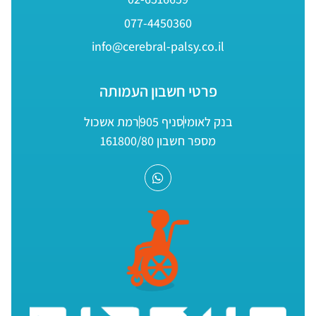
077-4450360
info@cerebral-palsy.co.il
פרטי חשבון העמותה
בנק לאומי
סניף 905
רמת אשכול
מספר חשבון 161800/80