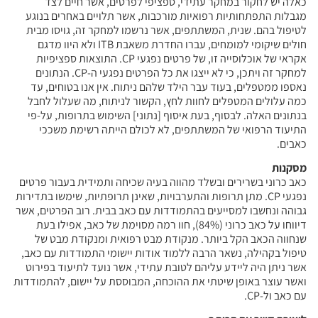
כאלה יש לחקור במחקר עתידי, ספציפי לפרטים, אשר חיים לצד
מגבלות התפתחותיות רפואיות מורכבות, אשר תלויים באחרים בנוגע
לטיפול בהם. שנית, המשתתפים, אשר נרשמו למחקר זה, גויסו מבית
חולים שיקומי למומחים, עברו החדרת משאבת ITB ולא היוו מדגם
אקראי של אוכלוסייה זו, של פרטים נפגעי CP. התוצאות ספציפיות
למחקר זה ויתכן, כי לא ייצגו את כל הפרטים נפגעי ה-CP. הנתונים
נאספו ממטפלים, בעוד עבר הילד שלהם ניתוח. אין אנו בטוחים, עד
כמה עלולים המטפלים לחוות לחץ, הקשור לניתוח, מה שעלול לחבל
בנתונים האלה. לבסוף, בעת איסוף [נתוני] השימוש בתרופות, על-פי
התיעוד הרפואי של המשתתפים, לא לכולם הייתה רשימת משככי
כאבים.
מסקנות
כאב כרוני בשרירים ובשלד מהווה בעיה שכיחה ותמידית בעבור פרטים
נפגעי CP. מתן תרופות והתערבויות, שאינן תרופתיות, שימשו בתדירות
גבוהה ונחשבו למסייעים בהתמודדות עם כאב בבית. רוב הפרטים, אשר
דיווחו על כאב כרוני (84%), חוו רמה מסוימת של כאב, אפילו בעת
שנחווה הכאב הקל ביותר. מנקודת מבט רפואית ומנקודת מבט של
טיפול בקהילה, נשאר הרבה ללמוד אודות יישומי התמודדות עם כאב,
אשר ניתן היה ליידע עליהם לטובת עתידי, אשר נועד לתיעוד בפירוט
ואשר עוצר באופן שיטתי את ההוכחה, המבוססת על יישום, להתמודדות
עם כאב ול-CP.