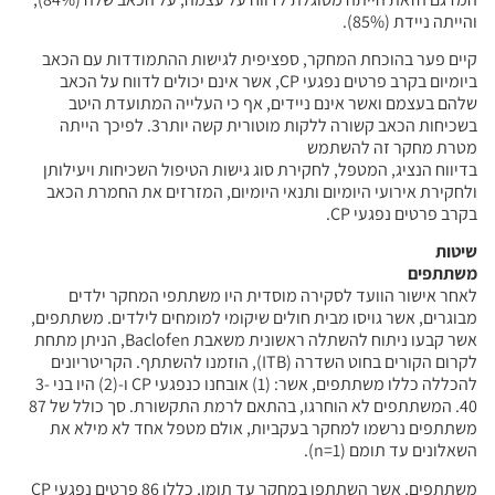
והייתה ניידת (85%).
קיים פער בהוכחת המחקר, ספציפית לגישות ההתמודדות עם הכאב
ביומיום בקרב פרטים נפגעי CP, אשר אינם יכולים לדווח על הכאב
שלהם בעצמם ואשר אינם ניידים, אף כי העלייה המתועדת היטב
בשכיחות הכאב קשורה ללקות מוטורית קשה יותר3. לפיכך הייתה
מטרת מחקר זה להשתמש
בדיווח הנציג, המטפל, לחקירת סוג גישות הטיפול השכיחות ויעילותן
ולחקירת אירועי היומיום ותנאי היומיום, המזרזים את החמרת הכאב
בקרב פרטים נפגעי CP.
שיטות
משתתפים
לאחר אישור הוועד לסקירה מוסדית היו משתתפי המחקר ילדים
מבוגרים, אשר גויסו מבית חולים שיקומי למומחים לילדים. משתתפים,
אשר קבעו ניתוח להשתלה ראשונית משאבת Baclofen, הניתן מתחת
לקרום הקורים בחוט השדרה (ITB), הוזמנו להשתתף. הקריטריונים
להכללה כללו משתתפים, אשר: (1) אובחנו כנפגעי CP ו-(2) היו בני 3-
40. המשתתפים לא הוחרגו, בהתאם לרמת התקשורת. סך כולל של 87
משתתפים נרשמו למחקר בעקביות, אולם מטפל אחד לא מילא את
השאלונים עד תומם (n=1).
משתתפים, אשר השתתפו במחקר עד תומו, כללו 86 פרטים נפגעי CP