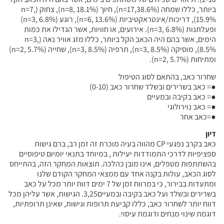
ביותר, כללו שמחה (n=17,38.6%), חיוך (n=8, 18.1%), צחוק (n=7,
15.9%), דריכות/אינטראקטיביות (n=6, 13.6%), רוגע (n=3, 6.8%)
ופעלתנות (n=3, 6.8%). אירועים, או חוויות, אשר הגדילו את כמות
הימים, אשר בהם היה הכאב הקל ביותר, כללו מזג אוויר נאה (n=3,
8.5%), מוסיקה (n=3, 8.5%), תרפיה (n=3, 8.5%), שחייה (n=2, 5.7%)
ומתיחות (n=2, 5.7%).
שחרור כאב, בהתאם לסוג הטיפול
●= כאב בשרירים ובשלד שחרור כאב (0-10)
●= כאב בקיבה ובמעיים
●= כאב נוירולוגי
●=כאב אחר
דיון
כאב בקרב נפגעי CP מהווה בעיה מוכרת זה זמן רב, ברם גישות
ספציפיות לדרכי התמודדות יעילות , במיוחד בתנאי יומיום טיפוסיים
בהשתתפות מטפלים, אינו מובן כהלכה. תוצאות המחקר הזה, בהתייחס
לסוג הכאב, עולות בקנה אחד עם ממצאי המחקר הקודם שלנו
ומתעדות בבירור, כי במרווח זמן של 7 ימים דווח יותר מכל על כאב
בשרירים ובשלד ועל כאב בקיבה ובמעיים3,25. הגישות, אשר עליהן מכל
דווח יותר לשחרור כאב, כללו קביעת תרופות וגישות, שאינן תרופתיות,
דוגמת שינוי מנחים ודוגמת עיסוי.