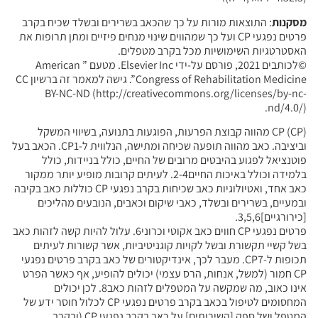
מסקנות
: התוצאות מורות על כך שהכאב בשרירים ובשלד שכיח בקרב
פרטים נפגעי CP ועל כך שמהווים שינוי מנחים פיזיים ומתן תרופות את
האסטרטגיות השימושיות מכל בקרב מטפלים.
©לכותבים 2021, פורסם על-ידי Elsevier Inc. מטעם ” American
Congress of Rehabilitation Medicine”. גישה למאמר זה ברשיון CC
BY-NC-ND (http://creativecommons.org/licenses/by-nc-
nd/4.0/).
CP (CP) מהווה קבוצת הפרעות, הפוגעות בתנועה, בשיווי המשקל
וביציבה. כאב מהווה תופעה שכיחה ומתישה, הנלווית ל-CP1. הכאב בעל
פוטנציאל לפגוע בהיבטים מרובים של החיים, כולל בניידות, כולל
בלמידה וכולל באיכות החיים2-4. לעיתים קרובות מופיע יותר ממקור
כאב אחד, ואטיולוגיות כאב שכיחות בקרב נפגעי CP כוללות כאב בקיבה
ובמעיים, בשרירים ובשלד, כאבי שיקום וכאבים, הנובעים מהליכים
[כירורגיים]3,5,6.
פרטים נפגעי CP חווים כאב אקוטי וכרוני6. עלול להיות קשה לזהות כאב
בשל קשיי תקשורת ובשל לקויות קוגניטיביות, אשר קשורות לעיתים
תכופות ל-CP7. מעבר לכך, אינדיקטורים של כאב בקרב פרטים נפגעי
CP חמור (למשל, אנחות, הרס עצמי) יכולים להופיע, אף כאשר הפרט
אינו כאוב, מה שמקשה על המטפלים לזהות כאב8. לכן יכולים
המחסומים לטיפול בכאב בקרב פרטים נפגעי CP לכלול חוסר ידע של
המטפל ושל ספק [השירותים] על כאב בקרב נפגעי CP (ובקרב