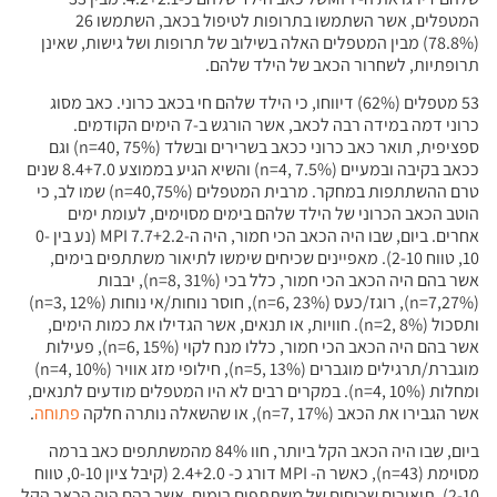
המטפלים, אשר השתמשו בתרופות לטיפול בכאב, השתמשו 26
(78.8%) מבין המטפלים האלה בשילוב של תרופות ושל גישות, שאינן
תרופתיות, לשחרור הכאב של הילד שלהם.
53 מטפלים (62%) דיווחו, כי הילד שלהם חי בכאב כרוני. כאב מסוג
כרוני דמה במידה רבה לכאב, אשר הורגש ב-7 הימים הקודמים.
ספציפית, תואר כאב כרוני ככאב בשרירים ובשלד (n=40, 75%) וגם
ככאב בקיבה ובמעיים (n=4, 7.5%) והשיא הגיע בממוצע 8.4+7.0 שנים
טרם ההשתתפות במחקר. מרבית המטפלים (n=40,75%) שמו לב, כי
הוטב הכאב הכרוני של הילד שלהם בימים מסוימים, לעומת ימים
אחרים. ביום, שבו היה הכאב הכי חמור, היה ה-MPI 7.7+2.2 (נע בין 0-
10, טווח 2-10). מאפיינים שכיחים שימשו לתיאור משתתפים בימים,
אשר בהם היה הכאב הכי חמור, כלל בכי (n=8, 31%), יבבות
(n=7,27%), רוגז/כעס (n=6, 23%), חוסר נוחות/אי נוחות (n=3, 12%)
ותסכול (n=2, 8%). חוויות, או תנאים, אשר הגדילו את כמות הימים,
אשר בהם היה הכאב הכי חמור, כללו מנח לקוי (n=6, 15%), פעילות
מוגברת/תרגילים מוגברים (n=5, 13%), חילופי מזג אוויר (n=4, 10%)
ומחלות (n=4, 10%). במקרים רבים לא היו המטפלים מודעים לתנאים,
אשר הגבירו את הכאב (n=7, 17%), או שהשאלה נותרה חלקה
פתוחה
.
ביום, שבו היה הכאב הקל ביותר, חוו 84% מהמשתתפים כאב ברמה
מסוימת (n=43), כאשר ה- MPI דורג כ- 2.4+2.0 (קיבל ציון 0-10, טווח
2-10). תיאורים שכיחים של משתתפים בימים, אשר בהם היה הכאב הקל