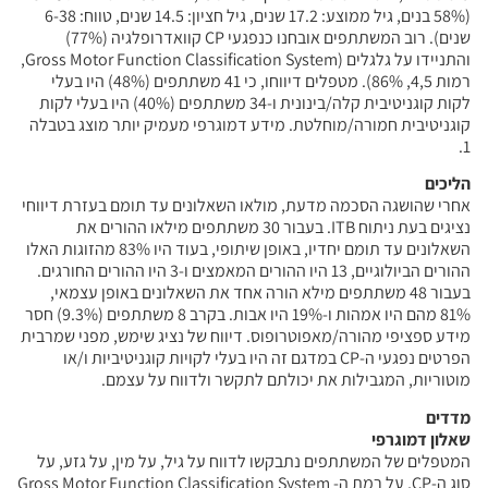
(58% בנים, גיל ממוצע: 17.2 שנים, גיל חציון: 14.5 שנים, טווח: 6-38
שנים). רוב המשתתפים אובחנו כנפגעי CP קוואדרופלגיה (77%)
והתניידו על גלגלים (Gross Motor Function Classification System,
רמות 4,5, 86%). מטפלים דיווחו, כי 41 משתתפים (48%) היו בעלי
לקות קוגניטיבית קלה/בינונית ו-34 משתתפים (40%) היו בעלי לקות
קוגניטיבית חמורה/מוחלטת. מידע דמוגרפי מעמיק יותר מוצג בטבלה
1.
הליכים
אחרי שהושגה הסכמה מדעת, מולאו השאלונים עד תומם בעזרת דיווחי
נציגים בעת ניתוח ITB. בעבור 30 משתתפים מילאו ההורים את
השאלונים עד תומם יחדיו, באופן שיתופי, בעוד היו 83% מהזוגות האלו
ההורים הביולוגיים, 13 היו ההורים המאמצים ו-3 היו ההורים החורגים.
בעבור 48 משתתפים מילא הורה אחד את השאלונים באופן עצמאי,
81% מהם היו אמהות ו-19% היו אבות. בקרב 8 משתתפים (9.3%) חסר
מידע ספציפי מהורה/מאפוטרופוס. דיווח של נציג שימש, מפני שמרבית
הפרטים נפגעי ה-CP במדגם זה היו בעלי לקויות קוגניטיביות ו/או
מוטוריות, המגבילות את יכולתם לתקשר ולדווח על עצמם.
מדדים
שאלון דמוגרפי
המטפלים של המשתתפים נתבקשו לדווח על גיל, על מין, על גזע, על
סוג ה-CP, על רמת ה- Gross Motor Function Classification System