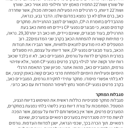
של שוורץ ושות’22 החמירו מאמץ יתר וחילופי מזג אוויר כאב. שוורץ
ושות’22 דיווחו, כי תרגילים היו הפעילות השכיחה מכולן, אשר שחררה
כאב, ברם אולם לא כך נמצא במדגם שלנו. הדבר נבע, כנראה,
מההבדלים בחומרת ה-CP, הקשורים למצב ההתניידות. מחקרים
קודמים מצאו, כי מבוגרים נפגעי CP ניידים חוו פחות כאב בעת
התרגילים, בעוד מבוגרים, שאינם ניידים, חוו כאב רב יותר29,30. נראה,
כי מתיחות קשורות להפחתת הכאב בקרב שני המדגמים22. רוב
המטפלים לא היו מודעים לתנאים ולחוויות, אשר הגבירו את תנודות
הכאב, בעוד מבוגרים נפגעי CP, אשר דיווחו על עצמם, היו מסוגלים
במרבית המקרים לדווח על גורמים, המגבירים כאב. לא זו בלבד שכאב
רווח יותר וקשה יותר לגילוי בקרב פרטים נפגעי CP חמור, אלא שזיהוי
גורמים, המגבירים כאב, מהווה אתגר. מכיוון שכך התאמת הרגלי
היומיום ופעילויות היומיום להפחתת פרצי כאבים קשה באופן קיצוני, אם
לא בלתי אפשרי מיסודו. מחקר עתידי לחקירת גורמים, המגבירים כאב,
בקרב פרטים נפגעי CP חמור נחוץ לשיפור התמודדות עם כאב כרוני.
מגבלות המחקר
מגבלות מחקר ספציפיות כוללות ראשית את השימוש בדיווח הנציג,
המטפל. הסתמכות על צורת דיווח נציג כלשהי בלתי נמנעת במחקרים,
המערבים פרטים, אשר אין באפשרותם לדווח על עצמם, אשר הפכה
לגישת מדידה סטנדרטית במערכים רפואיים ובמערכים, שאינם
רפואיים. תוך הכרה בכך, שכפי הנראה, ישנן למדווח העדפות. גורמים