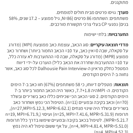
מתוקננים.
מערך
: גויסו פרטים מבית חולים למומחים.
משתתפים: השתתפו 86 פרטים (N=86, גיל ממוצע – 17.2 שנים, 58%
בנים) נפגעי CP בעלי צרכי תקשורת מורכבים.
התערבויות
: בלתי ישימות
מדדי תוצאה עיקריים
: סוג הכאב, עוצמת כאב ממוצעת (MPI) (מדורג
על סקאלה, שבה 0=אין כאב, עד 10= הכאב החמור ביותר) ושחרור כאב
ממוצע (MPR) (מדורג על סקאלה, שבה 0= ההתערבות לא עזרה כלל,
עד 10= ההתערבות שחררה את הכאב כליל) הוערכו על-ידי דיווח
המטפל כחלק מראיון ה-Dalhousie Pain Interview לכל סוג כאב, אשר
נחווה ב-7 הימים הקודמים.
תוצאות
: מטפלים דיווחו, כי 58 משתתפים (67%) חוו כאב ב-7 הימים
הקודמים. ה- MPIהיה 7.7+1.8, כאשר היה הכאב החמור ביותר ב-7
הימים הקודמים. 2 סוגי הכאב הכי שכיחים כללו כאב בשרירים ובשלד
(n=70) וכאב בקיבה ובמעיים (n=11). הטיפול הכי נפוץ ושחרור כאב
בשרירים ובשלד היה שינוי מנחים (n=27,MPI=5.12.3, MPR=6.62.1),
תרופות (n=25, MPI=7.41.6, MPR=5.31.9) ועיסוי (n=19, MPI=6.71.9,
MPR=5.21.7). לטיפול בכאב בקיבה ובמעיים שימשו בדרך כלל תרופות
(n=4, MPI=4.81.4, MPR=5.51.0), על אף ששום טיפול לא היה נפוץ
(n=4, MPI=4.52.3).