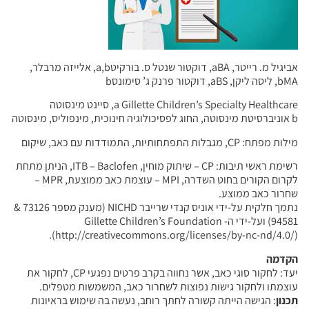
אביגיל מ. רייטר, aBA, דוקטור שנטל ס. בורקיטa,b, אלייזה מרבלר,
bMA, ליסה ליקן, aBS, דוקטור פרנק ג’ סימונסb
a Gillette Children’s Specialty Healthcare, סיינט מינסוטה
b אוניברסיטת מינסוטה, החוג לפסיכולוגיה חינוכית, מינפוליס, מינסוטה
מילות מפתח: CP, מגבלות התפתחותיות, התמודדות עם כאב, שיקום
רשימת ראשי תיבות: CP – שיתוק מוחין, ITB – Baclofen, הניתן מתחת
לקרום הקורים בחוט השדרה, MPI – עוצמת כאב ממוצעת, MPR –
שחרור כאב ממוצע.
נתמך חלקית על-ידי אוניס קנדי שרייבר NICHD (מענק מספר 73126 &
94581) ועל-ידי ה- Gillette Children’s Foundation
(http://creativecommons.org/licenses/by-nc-nd/4.0/).
הקדמה
יעד: לחקור סוגי כאב, אשר נחווה בקרב פרטים נפגעי CP, לחקור את
עוצמתו ולחקור גישות נפוצות לשחרור כאב, המשמשות מטפלים.
תכנון
: הגישה הייתה קשורה לחתך רוחב, נעשה בה שימוש בראיונות