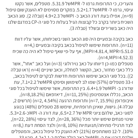
והעריכו, כי התרופות גרמו ל- MPRשל 5.31.9. מטפלים, אשר נקטו
עיסוי, גרמו ל- MPRשל 5.2+1.7. במקרים מסוימים לא הוענק שום טיפול
(n=9), אפילו בעת דורג הכאב כ- MPIשל 4.9+2.3 (טבלה 2). סוג הכאב
השכיח ביותר בקרב כל קבוצות הגיל בעלות כל סוגי ה-CP במדגם שלנו
היה כאב בשרירים ובשלד (טבלה 3).
כאב בקיבה ובמעיים היה סוג הכאב השני בשכיחותו, אשר עליו דווח
(n=11). התרופות שימשו לטיפול בכאב בקיבה ובמעיים (n=4,
MPI=4.81.4, MPR=5.51.0), אף על-פי שאף טיפול לא היה כה שכיח
(n=4,MPI=4.52.3).
מטפלים כמו-כן דיווחו על כאב נוירולוגי (n=3) ועל כאב “אחר”, אשר
כלל כאבי מחזור, כאב, הקשור למחלה, וכאב שיניים (n=4 (ראו טבלה
2)). בכל סוגי הכאב שימשו התרופות חדשות לבקרים לטיפול בכאב,
ו-33 מטפלים (57%) שמו לב לשימושן וסיפקו MPRשל 7.1+2.2, עת
שדורג ב- MPIשל 6.4+1.9. בין התרופות, אשר שימשו לטיפול בכל סוגי
הכאב, נכללו אצטמינופן (n=11, 25%), דיאזפאם (n=8,18.2%),
איבופרופן (n=7, 15.9%) ותרופות הרגעה (n=2, 4.54%) (תרשים 2,
טבלה 4). גישות, שאינן תרופתיות, שימשו 28 מטפלים (48%) בנוגע
לסוגי כאב, שלהם ציוני MPR של 6.5+2.7, עת דורג ה- MPIכ-5.3+2.6.
שינוי מנחים שימש יותר מכל (n=28, 36%), לצד עיסוי (n=22, 28%),
לצד תרגילי מתיחה/תנועתיות (n=8, 10%) ולצד הסחת דעת (n=8,
10%). ל-12 משתתפים (21%) לא הוענק כל טיפול בכאב, והמטפלים
שלהם דירגו את ה- MPIשל כאב הילד שלהם כ-4.2+2.1. מבין 33