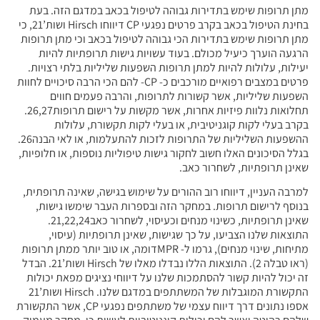
מתן תרופות שימש בתדירות גבוהה לטיפול בכאב במדגם הזה. בעת
בחינת הטיפול בכאב בקרב פרטים נפגעי CP דיווחו Hirsch ושות’21, כי
מתן תרופות שימש בתדירות הכי גבוהה לטיפול בכאב וכי מתן תרופות
הרגעה הוערך כיעיל מכולם. בעוד עשויות גישות תרופתיות להיות
יעילות, עלולות להיות למתן תרופות השפעות שליליות בלתי רצויות.
פרטים במצבים רפואיים מורכבים כ- CP- להם הכי הרבה סיכויים לחוות
השפעות שליליות, אשר קשורות לתרופות, והרבה פעמים חווים
תחלואות נלוות פיזיות אחרות, אשר מקשות על רישום תרופות26,27.
בקרב בעלי לקות קוגניטיבית, או בעלי לקות תקשורת, עלולות
ההשפעות השליליות של התרופות לזכות להתעלמות, או לאי הבנה26.
בגלל הסיכונים האלו חשוב לחקור גישות טיפוליות נוספות, או חלופיות,
שאינן תרופתיות, לשחרור כאב.
למרבה העניין, דיווחו רוב ההורים על שימוש בגישה, שאינה תרופתית,
בנוסף לרישום תרופות. במחקר הזה ובספרות העבר שימשו גישות,
שאינן תרופתיות, כשינוי מנחים וכעיסוי, לשחרור כאב21,22,24.
התוצאות שלנו הצביעו, על כך שגישות, שאינן תרופתיות (עיסוי,
מתיחות, שינוי מנחים), גרמו ל- MPRדומה, או טוב יותר ממתן תרופות
(ראו טבלה 2). התוצאות הללו נבדלו מאלו של Hirsch ושות’21. הבדל
זה יכול להיות קשור להסתמכות שלנו על דיווחי נציגים מפאת יכולות
התקשורת המוגבלות של המשתתפים במדגם שלנו. Hirsch ושות’21
אספו נתונים דרך דיווח עצמי של משתתפים נפגעי CP, אשר התקשורת