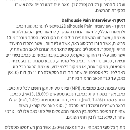
ועל גיל ההיריון בלידה (טבלה 1). מאפיינים דמוגרפיים אלה אושרו
בסקירת התרשים.
ראיון ה- Dalhousie Pain Interview
ראיון ה- 12Dalhousie Pain Interviewשימש להערכת סוג הכאב
ולתיאורו הכללי, לתיאור הגורם האפשרי, לתיאור משך הכאב ולתיאור
עוצמתו, אשר חוו המשתתפים ב-7 הימים הקודמים. הסקר מורכב מ-10
פריטים, אשר חזרו בכל סוג כאב, אשר עליו דווח, ואשר נמסרו בתיעוד
הריאיון/הסקר. המטפלים נתבקשו לתאר את הגורם לכאב המשתתף,
אשר סווג על-ידי החוקר כאקראי, ככאב בקיבה ובמעיים, ככאב בשרירים
ובשלד, ככאב נוירולוגי, ככאב של מתיחה, כנובע ממנח, כנובע מציוד,
מספאזם, ממקור אחר, או ממקור בלתי ידוע. עוצמת הכאב בכל סוג
כאב לפני כל אסטרטגיית שחרור דורגה בסקאלה בת 11 נקודות (0=אין
כאב, עד 10= הכאב החמור ביותר).
ציוני עוצמת כאב ממוצעת (MPI) וציוני סטיית תקן חושבו לכל סוג כאב.
כאב, אשר במקור סווג ככאב, הנובע מספאזם (n=13, 18.6%), ככאב,
הנובע ממנח (n=1, 1.4%), וככאב, הנובע ממתיחה (n=1, 1.4%), שולב
בכאב בשרירים ובשלד (ראו טבלה 1). סוגי כאב אלו קובצו, משום
שהייתה חפיפה בולטת בין תיאורי המטפלים של סוגי כאב אלו לבין גורמי
שחרור, שלא נבדלו בין תתי הסוגים.
מתוך כל סוגי הכאב היו 27 דוגמאות (30%), אשר בהן השתמשו מטפלים