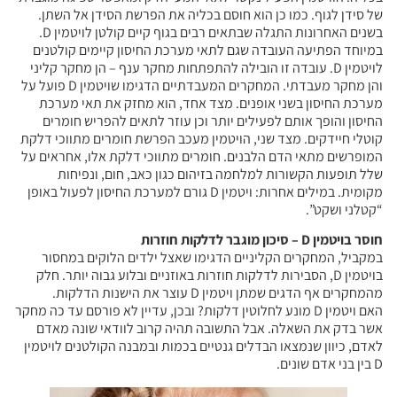
של סידן לגוף. כמו כן הוא חוסם בכליה את הפרשת הסידן אל השתן.
בשנים האחרונות התגלה שבתאים רבים בגוף קיים קולטן לויטמין D.
במיוחד הפתיעה העובדה שגם לתאי מערכת החיסון קיימים קולטנים
לויטמין D. עובדה זו הובילה להתפתחות מחקר ענף – הן מחקר קליני
והן מחקר מעבדתי. המחקרים המעבדתיים הדגימו שויטמין D פועל על
מערכת החיסון בשני אופנים. מצד אחד, הוא מחזק את תאי מערכת
החיסון והופך אותם לפעילים יותר וכן עוזר לתאים להפריש חומרים
קוטלי חיידקים. מצד שני, הויטמין מעכב הפרשת חומרים מתווכי דלקת
המופרשים מתאי הדם הלבנים. חומרים מתווכי דלקת אלו, אחראים על
שלל תופעות הקשורות למלחמה בזיהום כגון כאב, חום, ונפיחות
מקומית. במילים אחרות: ויטמין D גורם למערכת החיסון לפעול באופן
“קטלני ושקט”.
חוסר בויטמין D – סיכון מוגבר לדלקות חוזרות
במקביל, המחקרים הקליניים הדגימו שאצל ילדים הלוקים במחסור
בויטמין D, הסבירות לדלקות חוזרות באוזניים ובלוע גבוה יותר. חלק
מהמחקרים אף הדגים שמתן ויטמין D עוצר את הישנות הדלקות.
האם ויטמין D מונע לחלוטין דלקות? ובכן, עדיין לא פורסם עד כה מחקר
אשר בדק את השאלה. אבל התשובה תהיה קרוב לוודאי שונה מאדם
לאדם, כיוון שנמצאו הבדלים גנטיים בכמות ובמבנה הקולטנים לויטמין
D בין בני אדם שונים.