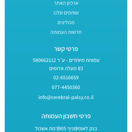
ארכיון האתר
שותפים שלנו
ממליצים
חדשות העמותה
פרטי קשר
עמותת מיוחדים - ע״ר 580662112
83 מעלה אדומים
02-6516659
077-4450360
info@cerebral-palsy.co.il
פרטי חשבון העמותה
בנק לאומי
סניף 905
רמת אשכול