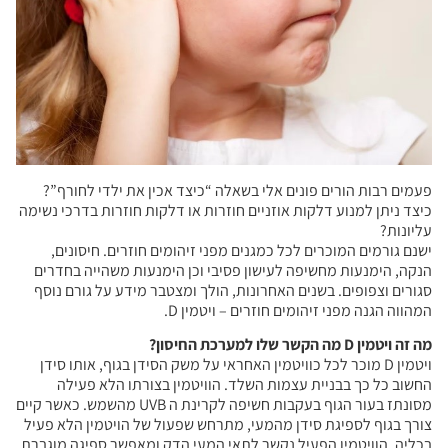
פעמים רבות הורים פונים אלי בשאלה “כיצד אכין את ילדי לחורף”?
כיצד ניתן למנוע דלקות אוזניים חוזרות או דלקות חוזרות בדרכי נשימה
עליונות?
ישנם גורמים המוכרים לכל כמגנים מפני זיהומים חוזרים. חיסונים,
הנקה, הימנעות מחשיפה לעישון פסיבי וכן הימנעות משהייה בחדרים
סגורים וצפופים. בשנים האחרונות, הולך ומצטבר מידע על גורם נוסף
המהווה הגנה מפני זיהומים חוזרים – ויטמין D.
מה זה ויטמין D מה הקשר שלו למערכת החיסון?
ויטמין D מוכר לכל כוויטמין האחראי על משק הסידן בגוף, אותו סידן
החשוב כל כך בבניית עצמות השלד. הוויטמין בצורתו הלא פעילה
מסונתז בעור הגוף בעקבות חשיפה לקרינת ה UVB מהשמש. כאשר קיים
צורך בגוף לספיגת סידן מהמעי, מתרחש שפעול של הויטמין הלא פעיל
בכליה. הוויטמין הפעיל נקשר לתאי המעי הדק ומאפשר ספיגה מוגברת