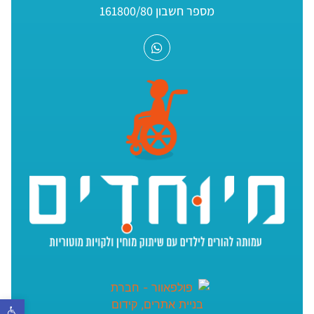
מספר חשבון 161800/80
פתח סר