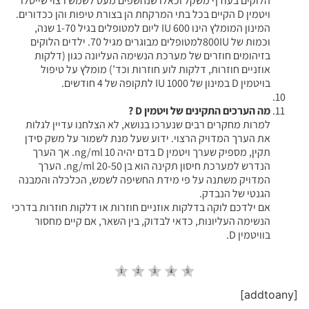
הלוקים בעודף משקל וכאלו שנחשפים מעט לשמש רצוי שייטלו
ויטמין D הקיים בכל בתי המרקחת הן בצורת טיפות והן ככדורים.
המינון המומלץ הינו 600 IU ליום למטופלים בגיל 1-70 שנה,
וכמות של 800IUלמטופלים מבוגרים מגיל 70. ילדים הלוקים
בזיהומים חוזרים של מערכת הנשימה העליונה כגון (דלקות
אוזניים חוזרות, דלקות לוע חוזרות וכד’) מומלץ על טיפול
בויטמין D במינון של 1000 IU לתקופה של 4 חודשים.
מה הערכים התקינים של ויטמין D ?
למרות מחקרים רבים שנערכו בנושא, לא הצלחנו עדיין לגלות
את הערך המדויק הרצוי. ידוע שעל מנת לשמור על משק סידן
תקין, מספיק שערך ויטמין D בדם יהיה 10 ng/ml. אך הערך
הנדרש למערכת חיסון תקינה הוא בן 20-50 ng/ml. הערך
המדויק משתנה על פי מידת החשיפה לשמש, הכלכלה והמבנה
הגנטי של הנבדק.
אם ילדכם לוקה בדלקות אוזניים חוזרות או דלקות חוזרות בדרכי
הנשימה העליונות, כדאי לבדוק, בין השאר, אם קיים מחסור
בוויטמין D.
[addtoany]