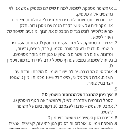
אי חשיפה מספקת לשמש. למרות שיש לנו מספיק שמש אנו לא
נחשפים אליה מספיק.
אנו בורחים יותר ויותר לחדרים ממוזגים ללא חלונות חיצוניים.
אנו מקפידים על שימוש בקרם הגנה עם מסנן גבוה. חלק
מהאוכלוסייה לובש בגדים המכסים את הגוף ומונעים חשיפה של
העור לשמש.
אי צריכה מספקת של מזון העשיר בויטמין D. מזונות העשירים
בויטמין D: דגים (בעיקר טונה וסלמון), כבד, ביצים, גבינות,
ומזונות שונים המועשרים בויטמין D כגון דגני בוקר מסוימים.
נטייה להשמנה. נמצא שעודף משקל גורם לירידה ברמות ויטמין
D.
אוכלוסייה מתבגרת. יכולת ייצור ויטמין D הולכת ויורדת עם
השנים. אדם מעל גיל 75, מייצר רק 10% מכמות וימין D שגופו
ייצר בגיל צעיר.
איך ניתן להתגבר על המחסור בויטמין D ?
לטפל בגורמים שהזכרנו לעיל, ולהעשיר את הגוף בויטמין D:
אמבטיית שמש – פרגנו לעצמכם 10 דקות ביום של חשיפה
לשמש.
צריכת מזון העשיר או מועשר בויטמין D
תוספת וימין D: אוכלוסיות בסיכון כגון כהי עור, קשישים, אנשים