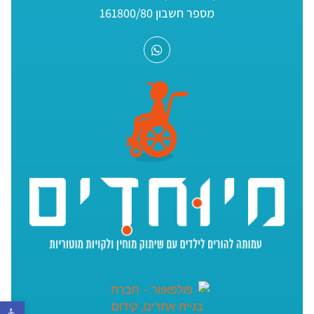
מספר חשבון 161800/80
פתח סר