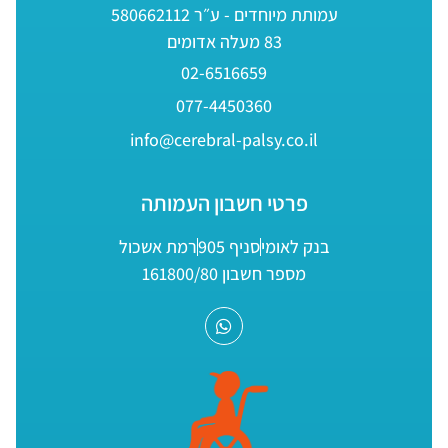
עמותת מיוחדים - ע״ר 580662112
83 מעלה אדומים
02-6516659
077-4450360
info@cerebral-palsy.co.il
פרטי חשבון העמותה
בנק לאומי
סניף 905
רמת אשכול
מספר חשבון 161800/80