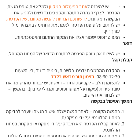
· יש להיכנס ל
אתר הפעולות המקוון
ולמלא את טופס הגשת
הפרטה, לצרף הצהרה חתומה ומסמכים נדרשים ולהגיש את
הבקשה המקוונת.
לרשותכם הנחיות להגשה מקוונת של הפרטה.
יש לחתום על טופס הפרטה ולאמת את החתימה בתצהיר מול
עורך דין.
האפוטרופוס ישמור אצלו את המקור החתום והאסמכתאות.
דואר
יש לשלוח את טופס הפרטה לכתובת הדואר של המחוז המטפל.
קבלת קהל
הפקדת המסמכים ידנית בלשכות, בימים ב’ ו ד’, בין השעות
08:30-12:30,
בזימון תור מראש בלבד
.
לתשומת הלב – לקביעת התור – ראשית יש לבחור מהרשימה את
סוג השירות (פיקוח על אפוטרופוסים ומנהלי עיזבון), ובהמשך –
יש לבחור את היישוב.
המשך הטיפול בבקשה
בהגשה מקוונת – לאחר הגשה ישלח אישור הגשה ויועבר לבדיקה
במחוז הרלוונטי על ידי מפקח/ת.
לאחר קבלת הפרטה היא תיבדק על ידי מפקח או מפקחת במחוז
הרלוונטי.
במידת הצורך יתבקשו פרטים או מסמכים נוספים. ניתן להשלים