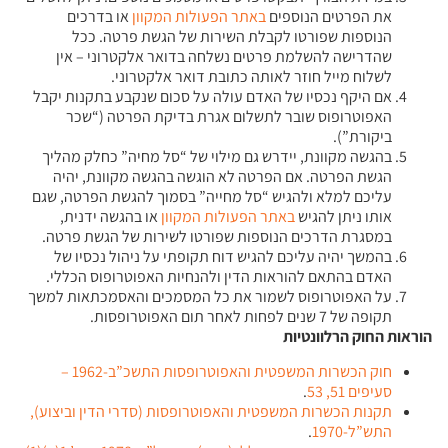
את הפרטים הנוספים
באתר הפעולות המקוון
או בדרכים
הנוספות שפורטו לקבלת השירות של הגשת פרטה. ככל
שהדרישה להשלמת פרטים נשלחה בדואר אלקטרוני – אין
לשלוח מייל חוזר לאותה כתובת דואר אלקטרוני.
אם היקף נכסיו של האדם עולה על סכום שנקבע בתקנות יקבל
האפוטרופוס שובר לתשלום אגרת בדיקת הפרטה (“שכר
ביקורת”).
בהגשה מקוונת, יידרש גם מילוי של “סל מחיה” כחלק מהליך
הגשת הפרטה. אם הפרטה לא הוגשה בהגשה מקוונת, יהיה
עליכם למלא ולהגיש “סל מחייה” בסמוך להגשת הפרטה, שגם
אותו ניתן להגיש
באתר הפעולות המקוון
או בהגשה ידנית,
במסגרת הדרכים הנוספות שפורטו לשירות של הגשת פרטה.
בהמשך יהיה עליכם להגיש דוח תקופתי על ניהול נכסיו של
האדם בהתאם להוראות הדין ולהנחיות האפוטרופוס הכללי.
על האפוטרופוס לשמור את כל המסמכים והאסמכתאות למשך
תקופה של 7 שנים לפחות לאחר תום האפוטרופסות.
הוראות החוק הרלוונטיות
חוק הכשרות המשפטית והאפוטרופסות התשכ”ב-1962 –
סעיפים 51, 53
.
תקנות הכשרות המשפטית והאפוטרופסות (סדרי הדין וביצוע),
התש”ל-1970
.