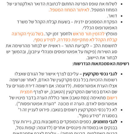
לשלוח את טופס הפרטה החתום לכתובת הדואר האלקטרוני של
המחוז המטפל.
לאיתור המחוז המטפל.
דואר.
הפקדת המסמכים ידנית – בשעות קבלת הקהל של משרד
האפוטרופוס הכללי.
מומלץ
להזמין תור מראש
ולחסוך זמן יקר.
בשל נגיף הקורונה
קבלת הקהל לא מתקיימת כסדרה, למידע נוסף
.
לתשומת הלב – לקביעת התור – ראשית יש לבחור מהרשימה את
סוג השירות (פיקוח על אפוטרופוסים ומנהלי עיזבון), ובהמשך יש
לבחור את היישוב.
רשימת האסמכתאות הנדרשות
:
לגבי נכסי מקרקעין –
עליכם לצרף אישור של הגורם שאצלו
רשומות הזכויות בכל נכס מקרקעין של האדם, לאחר שנרשמה
אצלו הערת אפוטרופסות. (לדוגמה: אם רשומה דירת מגורים על
שם האדם במרשם המקרקעין (הטאבו), יש לצרף
תמצית
רישום
מתאימה (נסח טאבו) אשר כוללת הערה בדבר מינויו של
אפוטרופוס לאדם. הערה זו מכונה “הערת אפוטרופסות”).
לא כל נכסי המקרקעין רשומים בטאבו. פירוט לעניין זה ר’
במסגרת “מידע נוסף”.
לגבי מזומנים
, כספים המופקדים בחשבונות בנק, ניירות ערך
בבנקים או במוסדות פיננסיים אחרים (לדוגמה: קופות גמל,
קרנות השתלמות, קרנות פנסיה) – עליכם לצרף אסמכתאות