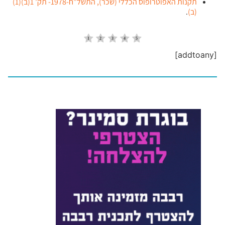
תקנות האפוטרופוס הכללי (שכר), התשל”ח-1978- תק’ 1(ב)(1)
(ב)
.
[addtoany]