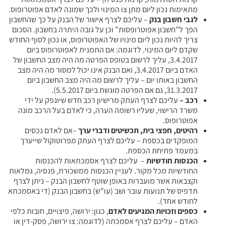
מתאימות נכון ליום מתן צו המינוי ולכך שמונה לאדם אפוטרופוס.
לגבי חשבון בנק
– עליכם לצרף אישור של הבנק על כך שהחשבון
הפך ל”חשבון אפוטרופסות” וכן על גובה היתרה בחשבון. הסכום
צריך להיות נכון ליום מינויו של האפוטרופוס, או נכון לסוף החודש
שקדם ליום המינוי. לדוגמה: אם התמנית לאפוטרופוס ביום
3.4.2017, עליך לרשום בטופס הפרטה מה היה מצב החשבון של
האדם ביום 3.4.2017, ואם הבנק אינו יכול למסור מה היה מצב
החשבון באותו יום – עליך לרשום מה היה מצב החשבון ביום
31.3.2017, גם אם הפרטה מוגשת ביום 5.5.2017).
רכב –
עליכם לצרף העתק מרישיון רכב חדש שיונפק על ידי
משרד הרישוי, שעליו רשומה הערה, כי לאדם בעל הרכב מונה
אפוטרופוס.
רהיטים, חפצי בית, תכשיטים ודברי ערך
–אם לאדם נכסים
המופקדים בכספת – עליכם לצרף העתק מפרוטוקול שייערך
במעמד פתיחת הכספת.
הכנסות חודשיות
– עליכם לצרף אסמכתאות להכנסות
החודשיות מכל מקור. לעניין הכנסות ממשכורת, פנסיה, גמלאות
וקצבאות אשר מועברות באופן שוטף לחשבון הבנק – ניתן לצרף
תדפיס של תנועות עובר ושב (עו”ש) בחשבון הבנק (די באסמכתא
לחודש אחד).
כספים וזכויות המגיעים לאדם
, כגון: ירושה, פיצויים, חובות כלפי
האדם – עליכם לצרף אסמכתה (לדוגמה: צו ירושה, פסק-דין או