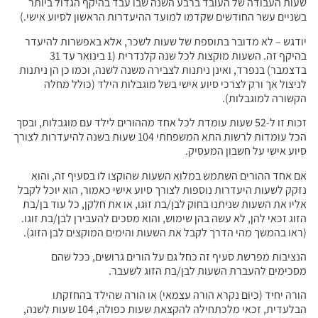
שעות העבודה של העובד ברבע השנה שבו עבד בהיקף הגדול ביותר
בשניים עשר החודשים שקדמו למועד ההיעדרות הראשון לסיוע אישי.)
יודגש – לא מדובר בתוספת של שעות לשכר, אלא באפשרות להיעדר
בהיקף זה. השעות מוקצות לכל שנה קלנדרית (1 בינואר עד 31
בדצמבר) בנפרד, ואינן ניתנות לצבירה משנה לשנה, וכמו כן הן ניתנות
לניצול אך ורק לצרכי סיוע אישי בשל מוגבלות הילד (כולל מחלה
הקשורה למוגבלות).
זכות זו ל-52 שעות עומדת לכל אחד מההורים לילד עם מוגבלות, ובסך
הכל עומדות לרשות התא המשפחתי 104 שעות בשנה להיעדרות לצורך
סיוע אישי על חשבון המעסיק.
אם אחד ההורים השתמש במלוא השעות שהוקצו לו בסעיף זה, והוא
נזקק לשעות היעדרות נוספות לצורך סיוע אישי כאמור, הוא יוכל לקבל
אליו את השעות שניתנו בחוק לבן/בת זוגו, או את חלקן, כל עוד בן/בת
הזוג זכאי להן, לא עשה בהן שימוש, והוא מסכים להעבירן לבן/בת זוגו.
(ראו בהמשך מהי הדרך לקבל את השעות והימים המוקצים לבן הזוג).
הנציבות מפרשת סעיף זה כחל גם על הורים גרושים, ככל שהם
מסכימים להעברת השעות לבן/בת הזוג לשעבר.
הורה יחיד (כיום נקרא הורה עצמאי) או הורה שהילד בהחזקתו
הבלעדית, זכאי מלכתחילה להקצאת שעות כפולה, 104 שעות לשנה,