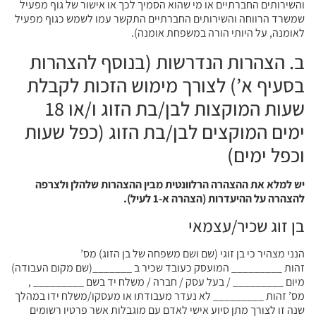
והשירותים החברתיים או מי שהוא הסמיך לכך או אישור של גוף מפעיל
שמשרד הרווחה והשירותים החברתיים התקשר עמו לשמש כגוף מפעיל
לאומנה, על היותי הורה במשפחת אומנה).
ב. הצהרות הנדרשות (בנוסף להצהרות
בסעיף א’) לצורך מימוש הזכות לקבלת
שעות המוקצות לבן/בת הזוג ו/או 18
ימים המוקצים לבן/בת הזוג (כפל שעות
וכפל ימים)
יש למלא את ההצהרה הרלוונטית מבין ההצהרות שלהלן ולצרפה
להצהרה על ההיעדרות (הצהרה א-1 לעיל).
בן זוג שכיר/עצמאי
הנני מצהיר כי בן זוגי (שם ושם משפחה של בן הזוג) מס’
זהות _________ המועסק כעובד שכיר ב _______(שם מקום העבודה)
מיום _________ / בעל עסק / חברה / משלח יד בשם _________ ,
מס’ זהות _________ לא נעדר מעבודתו או מעסקו/משלח ידו במהלך
שנה זו לצורך מתן סיוע אישי לאדם עם מוגבלות אשר פרטיו רשומים