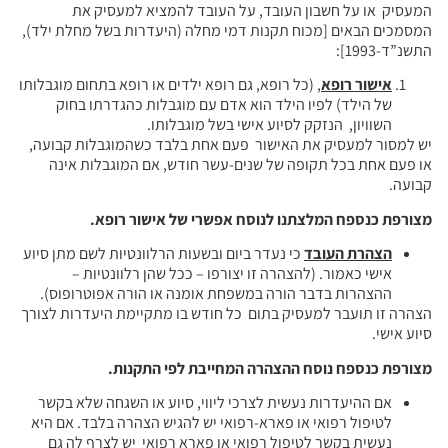
המעסיק או על חשבון העובד, על העובד להמציא למעסיק את
המסמכים הבאים [מכוח תקנות דמי מחלה (היעדרות בשל מחלת ילד),
התשנ”ד-1993]:
אישור רופא
, (כל רופא, גם רופא ילדים או רופא בתחום מוגבלותו
של הילד) לפיו הילד הוא אדם עם מוגבלות כהגדרתו בחוק
השוויון, הנזקק לסיוע אישי בשל מוגבלותו.
יש למסור למעסיק את האישור פעם אחת בלבד כשהמוגבלות קבועה,
או פעם אחת בכל תקופה של שנים-עשר חודש, אם המוגבלות אינה
קבועה.
מצורפת כנספח המלצתנו לנוסח אפשרי של אישור רופא.
הצהרת העובד
כי נעדר ביום ובשעות הרלוונטיות לשם מתן סיוע
אישי כאמור. (להצהרה זו יצורפו – ככל שהן רלוונטיות –
ההצהרות בדבר הורה במשפחת אומנה או הורה אפוטרופוס).
הצהרה זו תועבר למעסיק בתום כל חודש בו מתקיימת היעדרות לצורך
סיוע אישי.
מצורפת כנספח נוסח ההצהרה המחייבת לפי התקנות.
אם ההיעדרות נעשית לצרכי ליווי, סיוע או השגחה שלא בקשר
לטיפול רפואי או פארא-רפואי יש להגיש הצהרה בלבד. אם היא
נעשית בקשר לטיפול רפואי או פארא רפואי יש לצרף לה גם