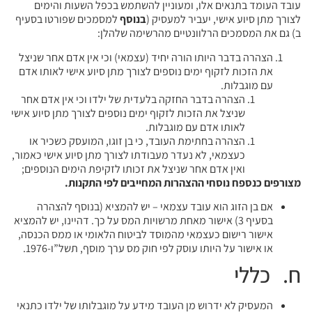
עובד העומד בתנאים אלו, ומעוניין להשתמש בכפל השעות והימים
לצורך מתן סיוע אישי, יעביר למעסיק (
בנוסף
למסמכים שפורטו בסעיף
ב) גם את המסמכים הרלוונטיים מהרשימה שלהלן:
הצהרה בדבר היותו הורה יחיד (עצמאי) וכי אין אדם אחר שניצל
את הזכות לזקוף ימים נוספים לצורך מתן סיוע אישי לאותו אדם
עם מוגבלות.
הצהרה בדבר החזקה בלעדית של ילדו וכי אין אדם אחר
שניצל את הזכות לזקוף ימים נוספים לצורך מתן סיוע אישי
לאותו אדם עם מוגבלות.
הצהרה בחתימת העובד, כי בן זוגו, המועסק כשכיר או
כעצמאי, לא נעדר מעבודתו לצורך מתן סיוע אישי כאמור,
ואין אדם אחר שניצל את זכותו לזקיפת הימים הנוספים;
מצורפים כנספח נוסחי ההצהרות המחייבים לפי התקנות.
אם בן הזוג הוא עובד עצמאי – יש להמציא (בנוסף להצהרה
בסעיף 3) אישור מאחת מרשויות המס על כך. דהיינו, יש להמציא
אישור רישום כעצמאי מהמוסד לביטוח הלאומי או ממס הכנסה,
או אישור על היותו עוסק לפי חוק מס ערך מוסף, תשל”ו-1976.
ח. כללי
המעסיק לא ידרוש מן העובד מידע על מוגבלותו של ילדו כתנאי