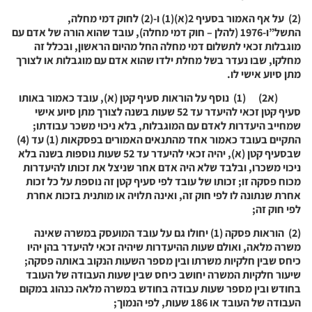
(2) על אף האמור בסעיף 2(א)(1) ו-(2) לחוק דמי מחלה,
התשל”ו-1976 (להלן – חוק דמי מחלה), עובד שהוא הורה של אדם עם
מוגבלות זכאי לתשלום דמי מחלה החל מהיום הראשון, ובכלל זה
מחלקו, שבו נעדר בשל מחלת ילדו שהוא אדם עם מוגבלות או לצורך
מתן סיוע אישי לו.
(א2) (1) נוסף על הוראות סעיף קטן (א), עובד כאמור באותו
סעיף קטן זכאי להיעדר עד 52 שעות בשנה לצורך מתן סיוע אישי
שמחייב היעדרות לאדם עם המוגבלות, בלא ניכוי משכר עבודתו;
התקיים בעובד כאמור אחד מהתנאים האמורים בפסקאות (1) עד (4)
שבסעיף קטן (א), יהיה זכאי להיעדר עד 52 שעות נוספות בשנה בלא
ניכוי משכרו, ובלבד שלא היה אדם אחר שניצל את זכותו להיעדרות
מכוח פסקה זו; זכותו של עובד לפי סעיף קטן זה נוספת על כל זכות
אחרת שנתונה לו לפי חוק זה, ואינה תלויה או מותנית בזכות אחרת
לפי חוק זה;
(2) הוראות פסקה (1) יחולו גם על עובד המועסק במשרה שאינה
משרה מלאה, ואולם שעות ההיעדרות שיהיה זכאי להיעדר בהן יהיו
כיחס שבין חלקיות משרתו ובין מספר השעות הנקוב באותה פסקה;
שיעור חלקיות המשרה יחושב כיחס שבין שעות העבודה של העובד
בחודש ובין מספר שעות עבודה בחודש במשרה מלאה כנהוג במקום
העבודה של העובד או 186 שעות, לפי הנמוך;