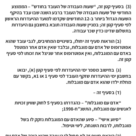
(3) בסעיף קטן זה, “שעות העבודה של העובד בחודש” – הממוצע
החודשי של שעות העבודה של העובד ברבע השנה שבו עבד בהיקף
השעות הגדול ביותר ב-12 החודשים שקדמו למועד ההיעדרות הראשון
לפי סעיף קטן זה; במניין שעות העבודה תובא בחשבון גם היעדרות
בתשלום שדינו כדין שכר עבודה.
(ב) הוראות סעיף זה יחולו, בשינויים המחויבים, לגבי עובד שהוא
אפוטרופוס של אדם עם מוגבלות, ובלבד שאין אדם אחר המטפל
באדם עם המוגבלות, ואין אפוטרופוס אחר שניצל את זכותו לפי סעיף
קטן זה.
(ג) בחישוב מספר ימי ההיעדרות לפי סעיף קטן (א), יבואו
בחשבון ימי ההיעדרות שזקף העובד לפי סעיף 1 או 1א, בקשר עם
מחלת ילדו שהוא אדם עם מוגבלות.
(ד) בסעיף זה –
“אדם עם מוגבלות” – כהגדרתו בסעיף 5 לחוק שוויון זכויות
לאנשים עם מוגבלות, התשנ”ח-1998;
“סיוע אישי” – סיוע שהאדם עם המוגבלות נזקק לו בשל
מוגבלותו, לרבות השגחה, ליווי וטיפול.
(ה) הוראת סעיף זה לא תחול לגבי עובד שהוא הורה של אדם עם