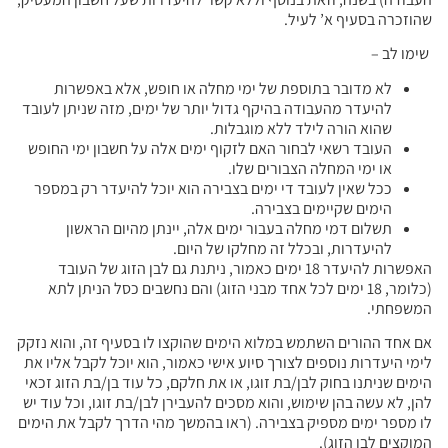
שהוזכרה בסעיף א’ לעיל.
שימו לב –
לא מדובר בתוספת של ימי מחלה או חופש, אלא באפשרות
להיעדר מהעבודה בהיקף גדול יותר של ימים, מזה שניתן לעובד
שהוא הורה לילד ללא מוגבלות.
העובד רשאי לבחור האם לזקוף ימים אלה על חשבון ימי החופש
או ימי המחלה הצבורים שלו.
ככל שאין לעובד די ימים בצבירה הוא יוכל להיעדר רק במספר
הימים שקיימים בצבירה.
תשלום דמי מחלה בעבור ימים אלה, יינתן מהיום הראשון
להיעדרות, ובכלל זה מחלקו של היום.
האפשרות להיעדר 18 ימים כאמור, ניתנת גם לבן הזוג של העובד
(כלומר, 18 ימים לכל אחד מבני הזוג) והם נחשבים כסל הניתן לתא
המשפחתי.
אם אחד ההורים השתמש במלוא הימים שהוקצו לו בסעיף זה, והוא נזקק
לימי היעדרות נוספים לצורך סיוע אישי כאמור, הוא יוכל לקבל אליו את
הימים שניתנו בחוק לבן/בת זוגו, או את חלקם, כל עוד בן/בת הזוג זכאי
להן, לא עשה בהן שימוש, והוא מסכים להעבירן לבן/בת זוגו, וכל עוד יש
לו מספר ימים מספיק בצבירה. (ראו בהמשך מהי הדרך לקבל את הימים
המוקצים לבן הזוג).