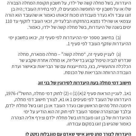
היעדרות, בשל מחלה קשה של ילדו, על חשבון תקופת המחלה הצבורה
שלו או על חשבון ימי החופשה המגיעים לו, לפי בחירת העובד; היה בן
זוגו עובד ולא נעדר מעבודתו מכוח זכאותו כאמור או שהעובד הוא הורה
עצמאי או שהילד נמצא בהחזקתו הבלעדית, זכאי העובד לזקוף עד 110
ימים בשנה של היעדרות, בשל מחלה קשה של ילדו, כאמור.
(ב) בחישוב מספר ימי ההיעדרות לפי סעיף זה, יבואו בחשבון ימי
ההיעדרות שזקף העובד לפי סעיף 1.
(ג) לעניין סעיף זה, “מחלה קשה” – מחלה ממארת, מחלה
שנדרש לגביה טיפול קבוע בדיאליזה, או מחלה אחרת שקבע שר
הכלכלה והתעשייה, בצו, בהתייעצות עם שר הבריאות ובאישור ועדת
העבודה הרווחה והבריאות של הכנסת.
חישוב דמי מחלה בעת היעדרות לסירוגין של בני זוג
1א1. לעניין הוראות סעיף 2(א)(1) ו-(2) לחוק דמי מחלה, התשל”ו-1976,
היעדרותו של העובד לפי סעיפים 1 או 1א, לצורך חישוב דמי מחלה,
תימנה החל מהיום הראשון שבו נעדר העובד או בן זוגו בשל מחלת ילדם,
ובלבד שבהצהרה שמסר העובד לפי חוק זה הוא הודיע על ימי
ההיעדרות של בן זוגו מעבודתו בשל מחלת ילדם וצירף אליה הצהרה
כאמור שהגיש בן זוגו במקום עבודתו.
היעדרות לצורך מתן סיוע אישי שאדם עם מוגבלות נזקק לו