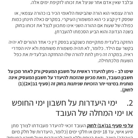
ובלבד שאין אדם אחר שניצל את זכותו לזקיפת ימים אלה.
הורה עצמאי הוא הורה שהביטוח הלאומי הכיר בו כהורה עצמאי, או
שפסק דין קבע כי הוא המשמורן העיקרי. במקרים כאלה תינתן כמות
כפולה של שעות אם ההורה השני אינו מתכוון לנצל את זכותו בחוק
בשנה הנדונה והוא הביע הסכמתו להעברתן.
החזקה בלעדית מתקיימת כשנקבע בפסק דין כי אחד ההורים לא יהיה
בקשר עם הילד. כלומר, לא תהיה משמורת משותפת ולא יהיו הסדרי
ראיה. במקרה זה ניתן לתת להורה שלו ההחזקה הבלעדית את כפל
השעות מלכתחילה.
שימו לב – ניתן להיעדר ראשית על חשבון המעסיק ורק לאחר מכן על
חשבון העובד, וזאת מכיוון שהזכות להיעדר על חשבון המעסיק אינה
מותנית במיצוי יתר הזכויות שניתנות בחוק זה (סעיף 1ב(א2)(1)
לחוק).
2. ימי היעדרות על חשבון ימי החופש
או ימי המחלה של העובד
על פי סעיף 1ב(א1) לחוק
העובד זכאי להיעדר מעבודתו לצורך מתן
סיוע אישי, עד 18 ימים או חלקי ימים (כלומר, היעדרות של חלק מיום
העבודה) בשנה, וזאת בנוסף וללא קשר להיעדרות שעל חשבון המעסיק,