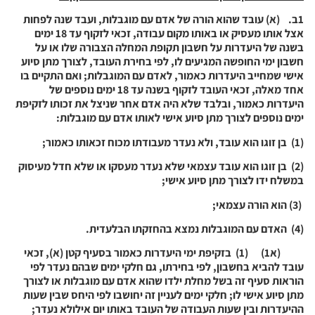
1
ב. (א) עובד שהוא הורה של אדם עם מוגבלות, ועבד שנה לפחות
אצל אותו מעסיק או באותו מקום עבודה, זכאי לזקוף עד 18 ימים
בשנה של היעדרות על חשבון תקופת המחלה הצבורה שלו או על
חשבון ימי החופשה המגיעים לו, לפי בחירת העובד, לצורך מתן סיוע
אישי שמחייב היעדרות כאמור, לאדם עם המוגבלות; ואם התקיים בו
אחד מאלה, זכאי העובד לזקוף בשנה עד 18 ימים נוספים של
היעדרות כאמור, ובלבד שלא היה אדם אחר שניצל את זכותו לזקיפת
ימים נוספים לצורך מתן סיוע אישי לאותו אדם עם מוגבלות:
(1) בן זוגו הוא עובד, ולא נעדר מעבודתו מכוח זכאותו כאמור;
(2) בן זוגו הוא עובד עצמאי שלא נעדר מעסקו או שלא חדל מעיסוק
במשלח ידו לצורך מתן סיוע אישי;
(3) הוא הורה עצמאי;
(4) האדם עם המוגבלות נמצא בהחזקתו הבלעדית.
(א1) (1) בזקיפת ימי היעדרות כאמור בסעיף קטן (א), זכאי
עובד להביא בחשבון, לפי בחירתו, גם חלקי ימים שבהם נעדר לפי
הוראות סעיף זה בשל מחלת ילדו שהוא אדם עם מוגבלות או לצורך
מתן סיוע אישי לו; חלקי ימים לעניין זה יחושבו לפי היחס שבין שעות
ההיעדרות ובין שעות העבודה של העובד באותו יום אילולא נעדר;