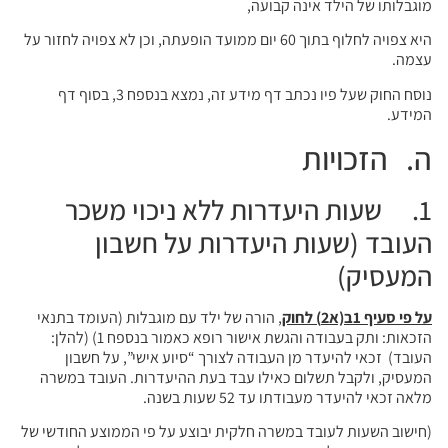
מוגבלותו של הילד אינה קבועה,
היא צפויה לחלוף בתוך 60 יום ממועד הופעתה, וכן לא צפויה לחזור על
עצמה.
נוסח החוק שעל פיו נכתב דף מידע זה, נמצא בנספח 3, בסוף דף
המידע.
ה. הזכויות
1. שעות היעדרות ללא ניכוי משכר
העובד (שעות היעדרות על חשבון
המעסיק)
על פי סעיף 1ב(א2) לחוק
, הורה של ילד עם מוגבלות (העומד בתנאי
הזכאות: ותק בעבודה והגשת אישור רופא כאמור בנספח 1) (להלן:
העובד) זכאי להיעדר מן העבודה לצורך “סיוע אישי”, על חשבון
המעסיק, ולקבל תשלום כאילו עבד בעת ההיעדרות. העובד במשרה
מלאה זכאי להיעדר מעבודתו עד 52 שעות בשנה.
(חישוב השעות לעובד במשרה חלקית יבוצע על פי הממוצע החודשי של