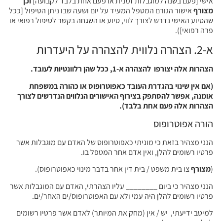
אישי [פעם בשנה למוגבלות זמנית או פעם אחת בלבד לקבועה]
וכן
מצורף
אישור הגורם המטפל המעיד על יום ושעה שבו ניתן הטיפול [ככל
שהסיוע האישי נדרש לצורך לווי, סיוע או השגחה בקשר לטיפול רפואי או
פרה רפואי]).
א-2. הצהרה נלווית להצהרה על היעדרות
הצהרות אלה יצורפו להצהרה א-1, ככל שהן רלוונטיות לעובד.
(אם אין שינוי בהגדרת העובד כאפוטרופוס או כהורה במשפחת
אומנה, אפשר להסתפק בצירוף האישורים הנלווים הנדרשים לצורך
הצהרות אלה פעם אחת בלבד).
הורה אפוטרופוס
הנני מצהיר בזאת כי מוניתי כאפוטרופוס של האדם עם מוגבלות אשר
פרטיו רשומים להלן, ואין אדם אחר המטפל בו.
(
מצורף
צו בית משפט / בית דין אחר בדבר מינוי כאפוטרופוס).
הנני מצהיר כי ביום ________ עליו הצהרתי, האדם עם המוגבלות אשר
פרטיו רשומים להלן היה עמי ולא עם האפוטרופוס/ים האחר/ים.
למיטב ידיעתי,
יש / אין (מחק את המיותר) לאדם אשר פרטיו רשומים