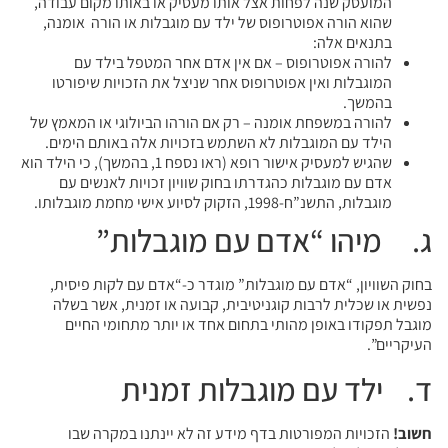
המועסק שנה לפחות אצל אותו מעסיק או באותו מקום עבודה,
שהוא הורה אפוטרופוס של ילד עם מוגבלות או הורה אומנה,
בתנאים אלה:
להורה אפוטרופוס – אם אין אדם אחר המטפל בילד עם
המוגבלות ואין אפוטרופוס אחר שניצל את הזכויות שיפורטו
בהמשך.
להורה במשפחת אומנה – רק אם הורהו הביולוגי או המאמץ של
הילד עם המוגבלות לא השתמש בזכויות אלה באותם הימים.
שהגיש למעסיק אישור רופא (ראו נספח 1, בהמשך), כי הילד הוא
אדם עם מוגבלות כהגדרתו בחוק שוויון זכויות לאנשים עם
מוגבלות, התשנ”ח-1998, הזקוק לסיוע אישי מחמת מוגבלותו.
ג. מיהו “אדם עם מוגבלות”
בחוק השוויון, “אדם עם מוגבלות” מוגדר כ-“אדם עם לקות פיסית,
נפשית או שכלית לרבות קוגניטיבית, קבועה או זמנית, אשר בשלה
מוגבל תפקודו באופן מהותי בתחום אחד או יותר מתחומי החיים
העיקריים”.
ד. ילד עם מוגבלות זמנית
חשוב!
הזכויות המפורטות בדף מידע זה לא יינתנו במקרה שבו