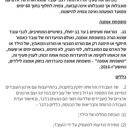
מוגבלות אך מוגבלותו אינה קבועה, צפויה לחלוף בתוך 60 ימים
ממועד הופעתה ואינה צפויה להישנות.
משפחת אומנה
1
ג. הוראות סעיפים 1 עד 1ב יחולו, בשינויים המחויבים, לגבי עובד
שהוא הורה במשפחת אומנה, ואולם ההיעדרות של עובד כאמור
תיזקף או תימנה רק אם הורהו הטבעי או הורהו המאמץ, של הילד או
של האדם עם המוגבלות, לפי הענין, לא מימש, באותם ימים או שעות,
את זכאותו לזקיפה או להיעדרות מכוח אותה זכות; לענין סעיף זה,
“משפחת אומנה” – משפחת אומנה כהגדרתה בחוק אומנה לילדים,
התשע”ו-2016.
כללים
2. שר העבודה והרווחה יתקין בתקנות, בהתייעצות עם ארגון העובדים
המייצג את המספר הגדול ביותר של עובדים במדינה ועם ארגונים
ארציים של מעבידים שלדעת השר הם נוגעים בדבר, ובאישור ועדת
העבודה הרווחה והבריאות של הכנסת, כללים בדבר –
(1) הוכחת מחלתו של הילד;
(2) מסירת הודעות למעסיק על ידי העובד;