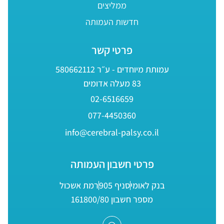
ממליצים
חדשות העמותה
פרטי קשר
עמותת מיוחדים - ע״ר 580662112
83 מעלה אדומים
02-6516659
077-4450360
info@cerebral-palsy.co.il
פרטי חשבון העמותה
בנק לאומי
סניף 905
רמת אשכול
מספר חשבון 161800/80