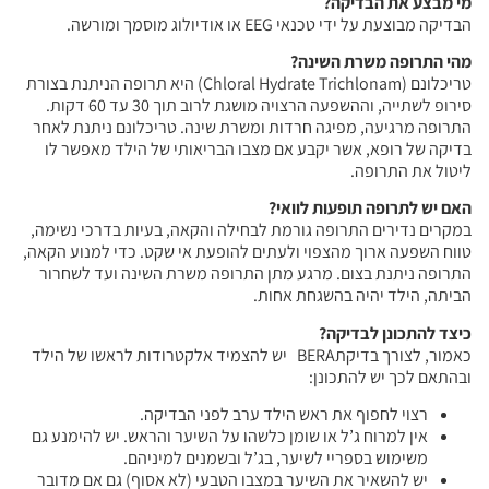
מי מבצע את הבדיקה?
הבדיקה מבוצעת על ידי טכנאי EEG או אודיולוג מוסמך ומורשה.
מהי התרופה משרת השינה?
טריכלונם (Chloral Hydrate Trichlonam) היא תרופה הניתנת בצורת
סירופ לשתייה, וההשפעה הרצויה מושגת לרוב תוך 30 עד 60 דקות.
התרופה מרגיעה, מפיגה חרדות ומשרת שינה. טריכלונם ניתנת לאחר
בדיקה של רופא, אשר יקבע אם מצבו הבריאותי של הילד מאפשר לו
ליטול את התרופה.
האם יש לתרופה תופעות לוואי?
במקרים נדירים התרופה גורמת לבחילה והקאה, בעיות בדרכי נשימה,
טווח השפעה ארוך מהצפוי ולעתים להופעת אי שקט. כדי למנוע הקאה,
התרופה ניתנת בצום. מרגע מתן התרופה משרת השינה ועד לשחרור
הביתה, הילד יהיה בהשגחת אחות.
כיצד להתכונן לבדיקה?
כאמור, לצורך בדיקתBERA יש להצמיד אלקטרודות לראשו של הילד
ובהתאם לכך יש להתכונן:
רצוי לחפוף את ראש הילד ערב לפני הבדיקה.
אין למרוח ג’ל או שומן כלשהו על השיער והראש. יש להימנע גם
משימוש בספריי לשיער, בג’ל ובשמנים למיניהם.
יש להשאיר את השיער במצבו הטבעי (לא אסוף) גם אם מדובר