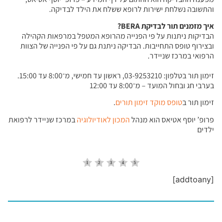
והתשובה נשלחת ישירות לרופא ששלח את הילד לבדיקה.
איך מזמנים תור לבדיקת
BERA
?
הבדיקות ניתנות על פי הפנייה מהרופא המטפל במרפאות הקהילה
ובצירוף טופס התחייבות. הבדיקה ניתנת גם על פי הפנייה של הצוות
הרפואי במרכז שניידר.
זימון תור בטלפון: 03-9253210, ראשון עד חמישי, מ־8:00 עד 15:00.
בערבי חג ובחול המועד – מ־8:00 עד 12:00
זימון תור ב
טופס מוקד זימון תורים
.
פרופ’ יוסף אטיאס הוא מנהל
המכון לאודיולוגיה
במרכז שניידר לרפואת
ילדים
[addtoany]