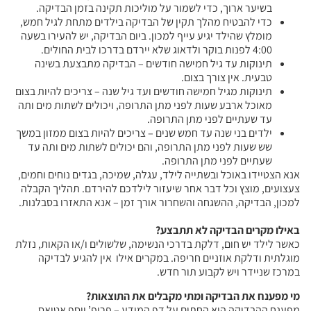
בשיער ארוך, כדי לשמור על מוליכות תקינה בזמן הבדיקה.
כדי להבטיח מהלך תקין של הבדיקה בילדים מתחת לגיל חמש,
מומלץ שהילד יגיע עייף למכון. ביום הבדיקה, יש להעירו בשעה
4:00 לפנות בוקר ולדאוג שלא יירדם בדרכו לבית החולים.
תינוקות עד גיל חמישה חודשים – הבדיקה מתבצעת בשינה
טבעית. אין צורך בצום.
תינוקות מגיל חמישה חודשים ועד גיל שנה – צריכים להיות בצום
מאוכל ארבע שעות לפני מתן התרופה, ויכולים לשתות מים ותה
עד שעתיים לפני מתן התרופה.
ילדים בני שנה עד חמש שנים – צריכים להיות בצום ממזון במשך
שש שעות לפני מתן התרופה, והם יכולים לשתות מים ותה עד
שעתיים לפני מתן התרופה.
אנא הצטיידו באוכל ובשתייה לילד, עגלה, שמיכה, בגדים נוחים וחמים,
צעצועים, מוצץ וכל דבר אחר שיעזור לילדכם להירדם. תהליך הקבלה
למכון, הבדיקה, ההשגחה והשחרור אורך זמן – אנא התאזרו בסבלנות.
באילו מקרים הבדיקה לא תתבצע?
כאשר לילד יש חום, דלקת בדרכי הנשימה, שלשולים ו/או הקאות, נזלת
מוגלתית ודלקת אוזניים חריפה. במקרים אילו אין להגיע לבדיקה
במרכז שניידר ויש לקבוע תור חדש.
מי מפענח את הבדיקה ומתי מקבלים את התוצאות?
מפענח ההבדיקה הוא החתום על דף המידע – פרופ’ יוסף אטיאס,