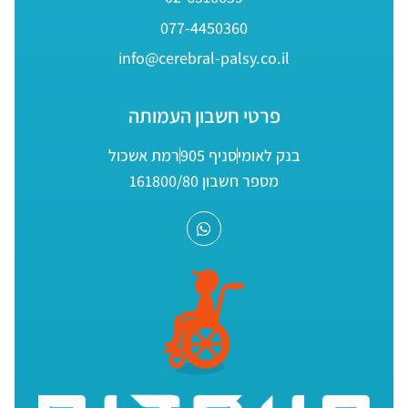
077-4450360
info@cerebral-palsy.co.il
פרטי חשבון העמותה
בנק לאומי
סניף 905
רמת אשכול
מספר חשבון 161800/80