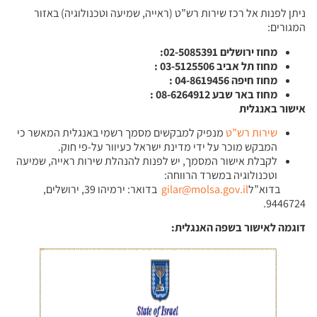
ניתן לפנות אל רכז שירות רש”ט (ראייה, שמיעה וטכנולוגיה) באזור
המגורים:
מחוז ירושלים
02-5085391:
מחוז תל אביב
03-5125506 :
מחוז חיפה
04-8619456 :
מחוז באר שבע
08-6264912 :
אישור באנגלית
שירות רש”ט
מנפיק למבקשים מסמך רשמי באנגלית המאשר כי
המבקש מוכר על ידי מדינת ישראל כעיוור על-פי חוק.
לקבלת אישור המסמך, יש לפנות להנהלת שירות ראייה, שמיעה
וטכנולוגיה במשרד הרווחה:
בדוא”ל
gilar@molsa.gov.il
בדואר: ירמיהו 39, ירושלים,
9446724.
דוגמה לאישור בשפה האנגלית: