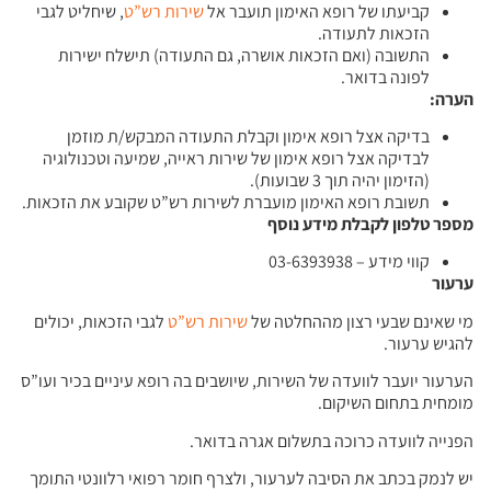
קביעתו של רופא האימון תועבר אל
שירות רש”ט
, שיחליט לגבי
הזכאות לתעודה.
התשובה (ואם הזכאות אושרה, גם התעודה) תישלח ישירות
לפונה בדואר.
הערה:
בדיקה אצל רופא אימון וקבלת התעודה המבקש/ת מוזמן
לבדיקה אצל רופא אימון של שירות ראייה, שמיעה וטכנולוגיה
(הזימון יהיה תוך 3 שבועות).
תשובת רופא האימון מועברת לשירות רש”ט שקובע את הזכאות.
מספר טלפון לקבלת מידע נוסף
קווי מידע – 03-6393938
ערעור
מי שאינם שבעי רצון מההחלטה של
שירות רש”ט
לגבי הזכאות, יכולים
להגיש ערעור.
הערעור יועבר לוועדה של השירות, שיושבים בה רופא עיניים בכיר ועו”ס
מומחית בתחום השיקום.
הפנייה לוועדה כרוכה בתשלום אגרה בדואר.
יש לנמק בכתב את הסיבה לערעור, ולצרף חומר רפואי רלוונטי התומך