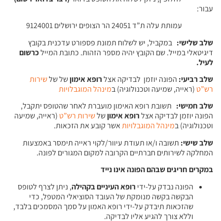
עבור:
עמותת עלה ת”ד 24051 הר הצופים ירושלים 9124001
שלב שלישי:
במקביל, יש לשלוח תמונת פספורט עדכנית בקובץ
דיגיטאלי במייל. שם הקובץ יהיה מספר הזהות. כתובת המייל
כרשום
לעיל.
שלב רביעי:
הפונה יוזמן לבדיקה אצל
רופא אימון
של של
שירות
רש”ט
(ראייה, שמיעה וטכנולוגיה) ב
מינהל המוגבלויות
שלב חמישי:
תשובת רופא האימון מועברת לאחר שהטופס יתקבל,
הפונה יוזמן לבדיקה אצל
רופא אימון
של
שירות רש”ט
(ראייה, שמיעה
וטכנולוגיה) ב
מינהל המוגבלויות
אשר קובע את הזכאות.
שלב שישי:
תשובה ו/או תעודת עיוור/לקוי ראייה תימסר באמצעות
המחלקה לשירותים חברתיים הקרובה למקום המגורים לפונה.
במקרים חריגים
שבהם הפונה אינו נייד
הפונה נבדק על-ידי
רופא העיניים בקהילה
, ניתן לצרף לטופס
הבקשה בקשה מנומקת של העובד הסוציאלי המטפל, כדי
שהזכאות תיבדק על-ידי רופא האמון על סמך המסמכים בלבד,
וללא צורך להגיע אליו לבדיקה.