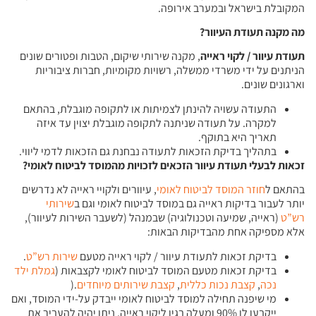
המקובלת בישראל ובמערב אירופה.
מה מקנה תעודת העיוור?
תעודת עיוור / לקוי ראייה
, מקנה שירותי שיקום, הטבות ופטורים שונים
הניתנים על ידי משרדי ממשלה, רשויות מקומיות, חברות ציבוריות
וארגונים שונים.
התעודה עשויה להינתן לצמיתות או לתקופה מוגבלת, בהתאם
למקרה. על תעודה שניתנה לתקופה מוגבלת יצוין עד איזה
תאריך היא בתוקף.
בתהליך בדיקת הזכאות לתעודה נבחנת גם הזכאות לדמי ליווי.
זכאות לבעלי תעודת עיוור הזכאים לזכויות מהמוסד לביטוח לאומי
?
בהתאם ל
חוזר המוסד לביטוח לאומי
, עיוורים ולקויי ראייה לא נדרשים
יותר לעבור בדיקות ראייה גם במוסד לביטוח לאומי וגם ב
שירותי
רש”ט
(ראייה, שמיעה וטכנולוגיה) שבמנהל (לשעבר השירות לעיוור),
אלא מספיקה אחת מהבדיקות הבאות:
בדיקת זכאות לתעודת עיוור / לקוי ראייה מטעם
שירות רש”ט
.
בדיקת זכאות מטעם המוסד לביטוח לאומי לקצבאות (
גמלת ילד
נכה
,
קצבת נכות כללית
,
קצבת שירותים מיוחדים
.(
מי שיפנה תחילה למוסד לביטוח לאומי ייבדק על-ידי המוסד, ואם
ייקבעו לו 90% ומעלה בגין ליקוי ראייה, ניתן יהיה להעביר את