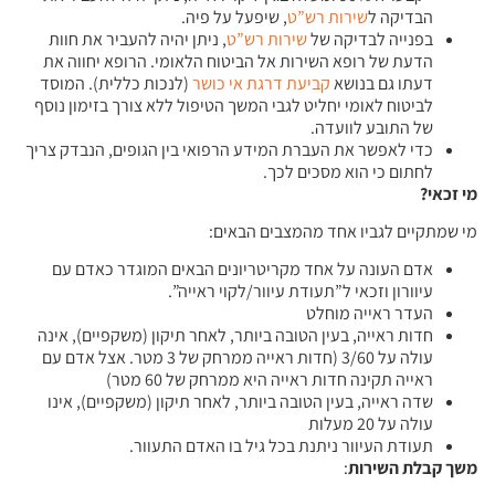
הבדיקה ל
שירות רש”ט
, שיפעל על פיה.
בפנייה לבדיקה של
שירות רש”ט
, ניתן יהיה להעביר את חוות
הדעת של רופא השירות אל הביטוח הלאומי. הרופא יחווה את
דעתו גם בנושא
קביעת דרגת אי כושר
(לנכות כללית). המוסד
לביטוח לאומי יחליט לגבי המשך הטיפול ללא צורך בזימון נוסף
של התובע לוועדה.
כדי לאפשר את העברת המידע הרפואי בין הגופים, הנבדק צריך
לחתום כי הוא מסכים לכך.
מי זכאי
?
מי שמתקיים לגביו אחד מהמצבים הבאים:
אדם העונה על אחד מקריטריונים הבאים המוגדר כאדם עם
עיוורון וזכאי ל”תעודת עיוור/לקוי ראייה”.
העדר ראייה מוחלט
חדות ראייה, בעין הטובה ביותר, לאחר תיקון (משקפיים), אינה
עולה על 3/60 (חדות ראייה ממרחק של 3 מטר. אצל אדם עם
ראייה תקינה חדות ראייה היא ממרחק של 60 מטר)
שדה ראייה, בעין הטובה ביותר, לאחר תיקון (משקפיים), אינו
עולה על 20 מעלות
תעודת העיוור ניתנת בכל גיל בו האדם התעוור.
משך קבלת השירות
: