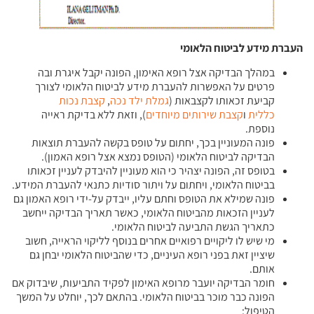
העברת מידע לביטוח הלאומי
במהלך הבדיקה אצל רופא האימון, הפונה יקבל איגרת ובה
פרטים על האפשרות להעברת מידע לביטוח הלאומי לצורך
קביעת זכאותו לקצבאות (
גמלת ילד נכה
,
קצבת נכות
כללית
ו
קצבת שירותים מיוחדים
), וזאת ללא בדיקת ראייה
נוספת.
פונה המעוניין בכך, יחתום על טופס בקשה להעברת תוצאות
הבדיקה לביטוח הלאומי (הטופס נמצא אצל רופא האמון).
בטופס זה, הפונה יצהיר כי הוא מעוניין להיבדק לעניין זכאותו
בביטוח הלאומי, ויחתום על ויתור סודיות כתנאי להעברת המידע.
פונה שמילא את הטופס וחתם עליו, ייבדק על-ידי רופא האמון גם
לעניין הזכאות מהביטוח הלאומי, כאשר תאריך הבדיקה ייחשב
כתאריך הגשת התביעה לביטוח הלאומי.
מי שיש לו ליקויים רפואיים אחרים בנוסף לליקוי הראייה, חשוב
שיציין זאת בפני רופא העיניים, כדי שהביטוח הלאומי יבחן גם
אותם.
חומר הבדיקה יועבר מרופא האימון לפקיד התביעות, שיבדוק אם
הפונה כבר מוכר בביטוח הלאומי. בהתאם לכך, יוחלט על המשך
הטיפול: