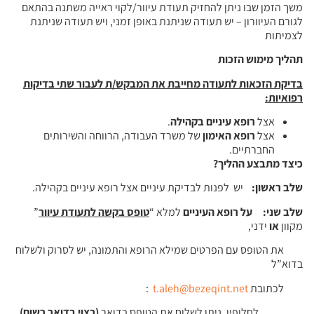
משך הזמן שבו ניתן להחזיק תעודת עיוור/לקוי ראייה משתנה בהתאם
לגורם העיוורון – יש תעודה שניתנת באופן זמני, ויש תעודה שניתנת
לצמיתות
תהליך מימוש הזכות
בדיקת הזכאות לתעודה מחייבת את המבקש/ת לעבור שתי בדיקות
רפואיות
:
אצל
רופא עיניים בקהילה
.
אצל
רופא האימון
של משרד העבודה, הרווחה והשירותים
החברתיים.
כיצד מתבצע ההליך?
שלב ראשון:
יש לפנות לבדיקת עיניים אצל רופא עיניים בקהילה.
שלב שני:
על רופא העיניים
למלא “
טופס בקשה לתעודת עיוור
”
מקוון
או
ידני,
את הטופס עם הפרטים שמילא הרופא והתמונה, יש לסרוק ולשלוח
בדוא”ל
לכתובת
t.aleh@bezeqint.net
:
לחלופין, ניתן לשלוח את הטופס בדואר
(רצוי בדואר רשום)