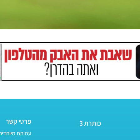
פרטי קשר
כותרת 3
עמותת מיוחדים - ע״ר 