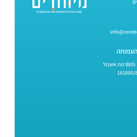
info@cerebr
העמותה
9
רמת אשכול