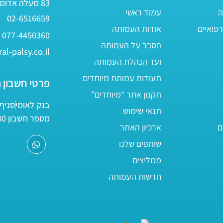
83 מעלה אדומים
ה
עמוד ראשי
02-6516659
פואיים
אודות העמותה
077-4450360
הסבר על העמותה
al-palsy.co.il
ועד הנהלת העמותה
תעודות עמותת מיוחדים
פרטי חשבון 
תקנון אתר “מיוחדים”
בנק לאומי
סניף 05
תנאי שימוש
מספר חשבון 161800/80
ם
ארכיון האתר
שותפים שלנו
ממליצים
חדשות העמותה