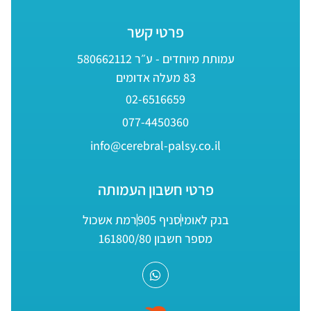
פרטי קשר
עמותת מיוחדים - ע״ר 580662112
83 מעלה אדומים
02-6516659
077-4450360
info@cerebral-palsy.co.il
פרטי חשבון העמותה
בנק לאומי
סניף 905
רמת אשכול
מספר חשבון 161800/80