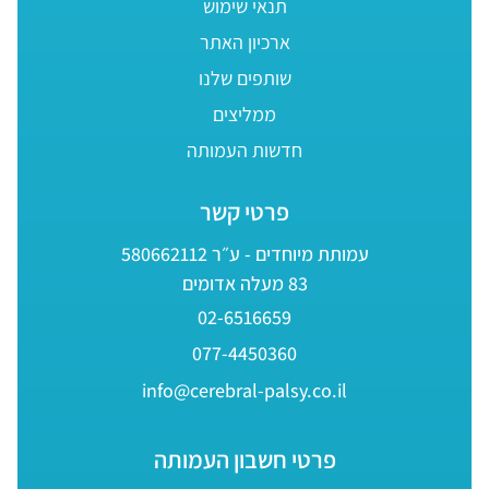
תנאי שימוש
ארכיון האתר
שותפים שלנו
ממליצים
חדשות העמותה
פרטי קשר
עמותת מיוחדים - ע״ר 580662112
83 מעלה אדומים
02-6516659
077-4450360
info@cerebral-palsy.co.il
פרטי חשבון העמותה