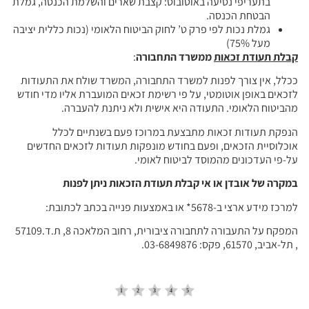
בתעריפי נסיעה באוטובוס: קצבת שארים והשלמת הכנסה, גמלת
הבטחת הכנסה.
גמלת נכות לפי פרק ט’ לחוק הביטוח הלאומי (נכות כללית יציבה
מעל 75%)
קבלת תעודת זכאות
ממשרד התחבורה
:
ככלל, אין צורך לפנות למשרד התחבורה, המשרד שולח את התעודות
לזכאים באופן אוטומטי, על פי רשימת זכאים המועברת אליו מדי חודש
מהביטוח הלאומי. התעודה היא אישית ולא ניתנת להעברה.
הנפקת תעודות זכאות מתבצעת במרוכז פעם בשנתיים לכלל
אוכלוסיית הזכאים, ופעם בחודש מונפקות תעודות לזכאים החדשים
על-פי העדכונים מהמוסד לביטוח לאומי.
במקרה של אובדן או אי קבלת תעודת הזכאות ניתן לפנות
למרכז מידע ארצי ב-5678* או באמצעות פנייה בכתב לכתובת:
המפקח על התעבורה לתחבורה ציבורית, רחוב המלאכה 8, ת.ד.57109
, תל-אביב, 61570, פקס: 03-6849876.