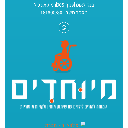
בנק לאומי
סניף 905
רמת אשכול
מספר חשבון 161800/80