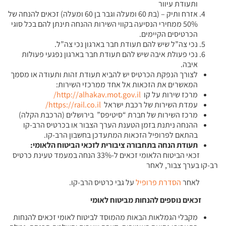
ותעודת עיוור
אזרח ותיק – (בת 60 ומעלה וגבר בן 60 ומעלה) זכאים להנחה של
50% ממחירי הנסיעה בקווי השירות ההנחה תינתן להם בכל סוגי
הכרטיסים הקיימים.
נכי צה”ל שיש להם תעודת חבר בארגון נכי צה”ל.
נכי פעולת איבה שיש להם תעודת חבר בארגון נפגעי פעולות
איבה.
לצורך הנפקת הכרטיס יש להביא תעודת זהות ותעודה או מסמך
המאשרים את הזכאות אל אחד ממרכזי השירות:
מרכז שירות על קו
http://alhakav.mot.gov.il/
עמדת השירות של רכבת ישראל
https://rail.co.il/
מרכז השירות של חברת “סיטיפס” בירושלים (הרכבת הקלה)
ההנחה ניתנת בזמן הטענת הערך הצבור או בכרטיס הרב-קו
בהתאם לפרופיל הזכאות המתעדכן בחשבון הרב-קו.
תעודת הנחה בתחבורה ציבורית לז
כאי הביטוח הלאומי:
זכאי הביטוח הלאומי זכאים ל-33% הנחה במעמד טעינת כרטיס
רב-קו בערך צבור, לאחר
לאחר
הסדרת פרופיל
על גבי כרטיס הרב-קו.
זכאים נוספים להנחות מביטוח לאומי
מקבלי הגמלאות הבאות מהמוסד לביטוח לאומי זכאים להנחות