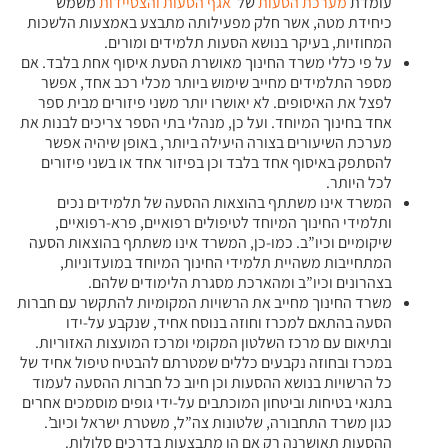
עומדת
מערכת הסעות
של
אגף הסעות והצטיידות
משמש
כיחידת מטה, אשר חלק מפעילותה מתבצע באמצעות הלשכות
המחוזיות, בעיקר בנושא הסעות תלמידים ומורים.
על פי כללי משרד החינוך מאושרת הסעת איסוף אחת בלבד. אם
מספר התלמידים מחייב שימוש ביותר מכלי רכב אחד, אפשר
לפצל את האיסופים. לא יאושרו יותר משני פיזורים מבית ספר
אחד בחינוך המיוחד. ועל כן, מנהלי בתי הספר צריכים לבנות את
מערכת השיעורים בצורה היעילה ביותר, באופן שיהיה אפשר
להסתפק באיסוף אחד בלבד וכן בפיזור אחד או בשני פיזורים
לכל היותר.
המשרד אינו משתתף בהוצאות ההסעה של תלמידים נכים
ותלמידי החינוך המיוחד לטיפולים רפואיים, פרא-רפואיים,
שיקומיים וכיו”ב. כמו-כן, המשרד אינו משתתף בהוצאות הסעה
המתחייבות משהיית תלמידי החינוך המיוחד במועדוניות,
בצהרונים וכיו”ב ומהארכת מסגרת הלימודים שלהם.
משרד החינוך מחייב את הרשויות המקומיות להתקשר עם חברות
הסעה בהתאם למכרז וחוזה בנוסח אחיד, שנקבע על-ידו
ובתיאום עם מרכז השלטון המקומי ומרכז המועצות האזוריות.
במכרז ובחוזה נקבעים כללים שמטרתם להבטיח טיפול אחיד של
כל הרשויות בנושא ההסעות וכן חיוב כל חברות ההסעה לעמוד
בתנאי בטיחות וביטחון המוכתבים על-ידי גופים מוסמכים אחרים
כגון משרד התחבורה, שלטונות צה”ל, משטרת ישראל וכיוב’.
ההסעות תאושרנה רק אם הן מתבצעות בדרכים סלולות.