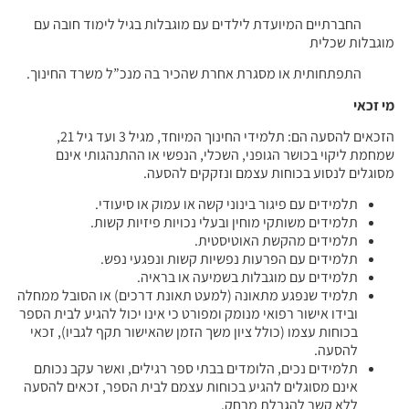
החברתיים המיועדת לילדים עם מוגבלות בגיל לימוד חובה עם
מוגבלות שכלית
התפתחותית או מסגרת אחרת שהכיר בה מנכ”ל משרד החינוך.
מי זכאי
הזכאים להסעה הם: תלמידי החינוך המיוחד, מגיל 3 ועד גיל 21,
שמחמת ליקוי בכושר הגופני, השכלי, הנפשי או ההתנהגותי אינם
מסוגלים לנסוע בכוחות עצמם ונזקקים להסעה.
תלמידים עם פיגור בינוני קשה או עמוק או סיעודי.
תלמידים משותקי מוחין ובעלי נכויות פיזיות קשות.
תלמידים מהקשת האוטיסטית.
תלמידים עם הפרעות נפשיות קשות ונפגעי נפש.
תלמידים עם מוגבלות בשמיעה או בראיה.
תלמיד שנפגע מתאונה (למעט תאונת דרכים) או הסובל ממחלה
ובידו אישור רפואי מנומק ומפורט כי אינו יכול להגיע לבית הספר
בכוחות עצמו (כולל ציון משך הזמן שהאישור תקף לגביו), זכאי
להסעה.
תלמידים נכים, הלומדים בבתי ספר רגילים, ואשר עקב נכותם
אינם מסוגלים להגיע בכוחות עצמם לבית הספר, זכאים להסעה
ללא קשר להגבלת מרחק.