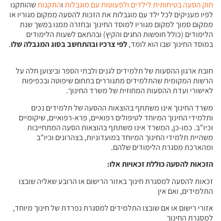
חוק הסעה בטיחותית לילדים ולפעוטות עם מוגבלות
ו
התקנות
שהותקנו
לפיו מעניקים לכל ילד עם מוגבלות את הזכות להסעה ממקום מגוריו או
ממקום סמוך למקום מגוריו למוסד החינוך ובחזרה ממנו במשך שנת
הלימודים (כולל חופשות החגים והקיץ) ובהתאם לשעות הלימודים
במוסד החינוך שבו הוא לומד,
לפי צרכיו ובהתחשב בסוג המגבלה שלו
.
חובת ארגון ההסעות של תלמידים לגנים ולבתי הספר וביצוען חלה על
הרשות המקומית שהתלמידים מתגוררים בתחום שיפוטה ובכפיפות
לאישורי ועדת ההסעות המחוזית של משרד החינוך.
משרד החינוך אינו משתתף בהוצאות ההסעה של תלמידים נכים
ותלמידי החינוך המיוחד לטיפולים רפואיים, פרא-רפואיים, שיקומיים
וכיו”ב. כמו-כן, המשרד אינו משתתף בהוצאות הסעה המתחייבות
משהיית תלמידי החינוך המיוחד במועדוניות, בצהרונים וכיו”ב
ומהארכת מסגרת הלימודים שלהם.
הזכאות להסעה כוללת זכאויות אלו:
זכאות להסעה למסגרת חינוך באזור הרישום או הרובע שאליה שובצו
התלמידים, ואם אין
אזורי רישום או אם שובצו התלמידים למסגרת נפרדת של חינוך מיוחד,
למסגרת החינוך