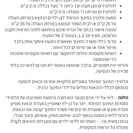
לתלמידים מגן חובה ועד כיתה ד’ )ועד בכלל(: מ-2 ק”מ.
לתלמידים מכיתה ה’ ומעלה: מ-3 ק”מ.
הסעת תלמיד בחינוך המיוחד לגן-ילדים הנמצא במרחק העולה
על 25 ק”מ או לבית הספר הנמצא במרחק העולה על 35 ק”מ
טעונה אישור בכתב של ועדת שיבוץ בהתאם לחוזר הוראות הקבע
נט/8(א), סעיף 1.2-19, בעמוד 3 של הסעיף.
על פי כללי משרד החינוך מאושרת הסעת איסוף אחת בלבד
ופיזור אחד או שני פיזורים לכל היותר.
רשויות מקומיות יכולות להתקשר עם רשויות מקומיות סמוכות
כדי שההסעה
והליווי יהיו חסכוניים, ובלבד שהסעה כאמור לא תגרום להארכה בלתי
סבירה של הנסיעה.
תלמידי החינוך המיוחד הסובלים מלקויות אחרות זכאים להסעה
בהתאם לכללי הזכאות החלים על ילדי החינוך הרגיל.
מלווה
– ליווי על ידי אדם מבוגר הוא חובה בהסעת מאורגנת של תלמידי
מוסדות החינוך המיוחד. יתר על כן ילד שאופיין בוועדת זכאות ואפיון
וועדת שיבוץ או שוועדת חריגים של משרד החינוך קבעה את זכאותו:
כזכאי לליווי בהסעה בנוסף לנהג: שיתוק מוחין, אוטיזם, פיגור שכלי,
נכות נפשית וכו . – האחריות לליווי ילדים עם מוגבלות הזכאים לקבלו
מוטלת על הרשות המקומית.