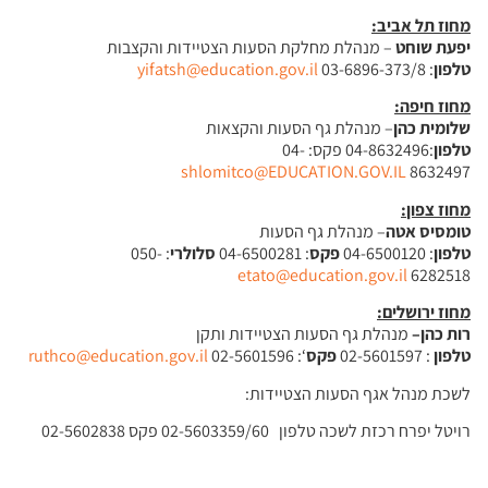
מחוז תל אביב
:
יפעת שוחט
– מנהלת מחלקת הסעות הצטיידות והקצבות
טלפון
: 03-6896-373/8
yifatsh@education.gov.il
מחוז חיפה
:
שלומית כהן
– מנהלת גף הסעות והקצאות
טלפון
:04-8632496 פקס: 04-
shlomitco@EDUCATION.GOV.IL
8632497
מחוז צפון
:
טומסיס אטה
– מנהלת גף הסעות
טלפון
: 04-6500120
פקס
: 04-6500281
סלולרי
: 050-
etato@education.gov.il
6282518
מחוז ירושלים
:
רות כהן
–
מנהלת גף הסעות הצטיידות ותקן
טלפון
: 02-5601597
פקס
‘: 02-5601596
ruthco@education.gov.il
לשכת מנהל אגף הסעות הצטיידות:
רויטל יפרח רכזת לשכה טלפון 02-5603359/60 פקס 02-5602838