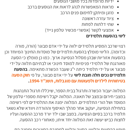
ידיות מרופדות בכל מושבי הנוסעים
מראות המאפשרות לנהג לראות את הנוסעים ברכב
מזגן ומיתקן לחימום פנים הרכב
ציוד עזרה ראשונה
שתי דלתות לפחות
אמצעי לקשר (אפשרי מכשיר טלפון נייד)
ליווי בהסעות תלמידים
רצוי שרכב המסיע תלמידים ילווה על ידי אדם מבוגר (הורה, מורה
וכדומה). הליווי מומלץ בהסעת תלמידים של מוסדות החינוך המיוחד וכן
בהסעות אזוריות שבהן מסלול הנסיעה ארוך. כמו כן מומלץ כי הסעה
מאורגנת של תלמידי פנימיות למוסד חינוכי או לבתיהם תלווה על ידי
מבוגר או על ידי תלמיד כיתה י”ג שעבר הכשרה מתאימה.
בהסעת
תלמידים נכים חלה חובת ליווי
על ידי אדם מבוגר, על פי
חוק הסעה
בטיחותית לילדים ולפעוטות עם מוגבלות, תשנ”ד-1994
.
המלווה יעבור הכשרה ותרגול בבית הספר, שיכללו תרגול התנהגות
במצבי חירום ובמצב של תאונה. המלווה יקבל רשימת מספרי טלפון של
המוסד ושל הורי התלמידים. המלווה ימנה את התלמידים לפי רשימה
בתחילת הנסיעה, יעקוב אחר מהלך האיסוף וההורדה ויוודא שלא נשאר
תלמיד ברכב בסיום הנסיעה. במצב שבו ילד יורד מרכב ההסעה ועליו
לחצות כביש יעשה זאת המלווה יחד איתו, מאחורי רכב ההסעה.
מימון ההסעות והליווי: הסעה והליווי למסגרת החינוכית וממנה הם