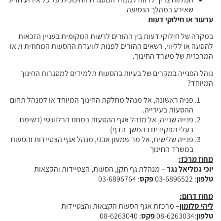
שאירע במהלך הנסיעה
ערעור או חילוקי דעות
במקרה של חילוקי דעות בין ההורים לרשות המקומית בעניין הזכאות
להסעה או לליווי, רשאים ההורים לפנות לוועדת ההסעות המחוזית ו/ או
המרכזית של משרד החינוך.
נוהל הפנייה במקרים של בעיות בהסעות תלמידים למסגרות החינוך
המיוחד?
פניה ראשונה, אל מנהל מחלקת החינוך המיוחד או למנהל תחום
ההסעות בעירייה.
פנייה שנייה, אל מנהל אגף ההסעות במחוז הרלוונטי (רשימת
בעלי תפקידים בהמשך הדף)
פנייה שלישית, אל מר שמעון אבני, מנהל אגף הצטיידות והסעות
במשרד החינוך
מחוז מרכז
:
יוכי גמליאל נגר
– מנהלת גף תקן, הסעות, הצטיידות והקצאות
טלפון
: 03-6896522
פקס
: 03-6896764
מחוז דרום
:
ליהי סלומון
–
מרכזת אגף הסעות הקצאות והצטיידות
טלפון
:08-6263034
פקס
: 08-6263040