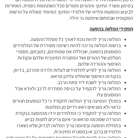
במימון משרד החינוך וההורים פטורים מכל השתתפות כספית. האחריות
לביצוע ההסעות והליווי של תלמידי החינוך המיוחד מוטלת על הרשות
המקומית שבתחום שיפוטה גר הילד.
תפקידי המלווה בהסעה
המלווה צריך להיות נוכח לאורך כל מסלול ההסעה.
ברשות המלווה צריכה להיות רשימה מסודרת של התלמידים
המוסעים בהסעה, שכוללת את שמותיהם, כתובתם, מספרי
הטלפון של ההורים ושל המסגרת החינוכית שלהם ונקודות
האיסוף וההורדה שלהם.
המלווה צריך לסייע לתלמידים לעלות ולרדת מהרכב, בדיוק
בנקודות האיסוף שהוחלט עליהן מראש.
המלווה צריך לשבת ליד פתח הרכב.
המלווה צריך להקפיד על כניסה מסודרת לרכב ולוודא שכל
המוסעים עלו
במהלך הנסיעה צריך המלווה להקפיד כי כל הנוסעים חגורים
כראוי ולא מוציאים ראש וידיים מן החלונות
המלווה צריך להקפיד כי התלמידים ירדו מההסעה בנקודת
ההורדה שסוכמה מראש וכי אינם צריכים לחצות כביש.
בתחילת ההסעה ובסיומה צריך המלווה לבדוק שלא נשארו
תלמידים ברכב או במסגרת החינוכית.
המלווה צריך לדווח למנהל המסגרת החינוכית על כל אירוע חריג