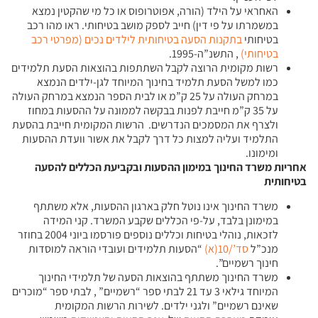
האחראי על הילד (הורה, אפוטרופוס או כל מי שהקטין נמצא
במשמרתו על פי דין) חייב לספק מושב בטיחותי. ראו מהו רכב
בטיחותי
בתקנות הסעה בטיחותית לילדים נכים (מפרטי רכב
בטיחותי)
, התשנ”ה-1995.
רשות מקומית הרוצה לקבל השתתפות בהוצאות הסעת תלמידים
כמו למשל הסעת תלמיד בחינוך המיוחד לגן-ילדים הנמצא
במרחק העולה על 25 ק”מ או לבית הספר הנמצא במרחק העולה
על 35 ק”מ חייבת לפנות בבקשה לממונה על ההסעות במחוז
ולצרף את המסמכים הנדרשים. הרשות המקומית חייבת בהסעת
התלמיד ועליה למצות כל דרך לקבל את אשור וועדת ההסעות
ומימונו.
אחריות משרד החינוך במימון ההסעות ובקביעת הכללים להסעה
בטיחותית
משרד החינוך אינו נוטל חלק בארגון ההסעות, אלא משתתף
במימונן בלבד, על-פי הכללים שקבע המשרד. קני המידה
לזכאות, נוהלי בטיחות וכללים נוספים פורסמו ביוני 2004 בחוזר
מנכ”ל
סד’/10(א)
“הסעות תלמידים ועובדי הוראה למוסדות
חינוך רשמיים”.
משרד החינוך משתתף בהוצאות הסעה של תלמידי החינוך
המיוחד גילאי 3 עד 21 לבתי ספר “רשמיים” , לבתי ספר “מוכרים
שאינם רשמיים” ולגני ילדים. לשירות הרשות המקומית