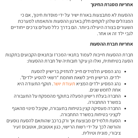
אחריות מסגרת החינוך
ההסעות לא מתבצעות באורח ישיר על ידי מוסדות חינוך, אם כי
המנהלים שלהן לוקחים חלק בארגון ההסעות והתאמתו למערכת
השעורים בצורה היעילה ביותר. הם בדרך כלל מעלים צרכים ייחודיים
לגבי ילד זה או אחר.
אחריות חברת ההסעות
חברת ההסעות חייבות לעמוד בתנאי המכרז ובתנאים הקבועים בתקנות
הסעה בטיחותית, ואלו הן עיקר חובותיה של חברת ההסעות:
נהג המסיע תלמידים חייב להחזיק ברישיון להסעת
ילדים. הרישיון חייב לשאת חותמת “רשאי להסיע ילדים”.
נהג המסיע ילדים המציא
תעודת יושר
. תוקף התעודה היא
אחת לחמש שנים.
החברה בעלת רישיון הפעלה בתוקף מהמפקח על התעבורה
במשרד התחבורה.
החברה מעסיקה קצין בטיחות בתעבורה, שקיבל מינוי מהאגף
לקציני בטיחות במשרד התחבורה.
הסעת תלמידים מבוצעת אך ורק ברכב שהותאם להסעת נוסעים
והורשה לכך על ידי רשות הרישוי, כגון אוטובוס, אוטובוס זעיר
ציבורי, מונית וטיולית.