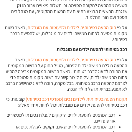
השעיה מההסעה לתקופה מסוימת וכן תשלום פיצויים עבור הנזק
שנגרם. ההשעיה תבוצע בתיאום עם הרשות המקומית, עם מנהל בית
הספר ועם הורי התלמיד.
על-פי
חוק הסעה בטיחותית לילדים ולפעוטות עם מוגבלות
, כאשר רשות
מקומית מסיעה לפחות חמישה ילדים עם מוגבלות, יש להסיעם ברכב
בטיחותי.
רכב בטיחותי להסעת ילדים עם מוגבלות
על-פי
חוק הסעה בטיחותית לילדים ולפעוטות עם מוגבלות
, כאשר
ההסעה כוללת חמישה ילדים לפחות, מטיל החוק על הרשות המקומית
את החובה לדאוג לרכב בטיחותי. כאשר הרשות המקומית צריכה להסיע
פחות מחמישה ילדים, עליה ליצור קשר עם רשות מקומית סמוכה כדי
לצרפם להסעה ברכב בטיחותי. בכל מקרה, חובה לדאוג שהישיבה ברכב
לא תפגע בבריאותו של הילד הנכה.
תקנות הסעה בטיחותית לילדים נכים (מפרטי רכב בטיחותי)
קובעות, כי
רכב בטיחותי להסעת ילדים עם מוגבלות יכול להיות אחד מאלה:
רכב המתאים להסעת ילדים הזקוקים לעגלת נכים או למכשירים
אורטופדיים.
רכב המתאים להסעת ילדים שאינם זקוקים לעגלת נכים או