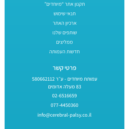
תקנון אתר “מיוחדים”
תנאי שימוש
ארכיון האתר
שותפים שלנו
ממליצים
חדשות העמותה
פרטי קשר
עמותת מיוחדים - ע״ר 580662112
83 מעלה אדומים
02-6516659
077-4450360
info@cerebral-palsy.co.il