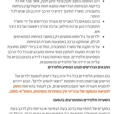
רכב ההסעה במצב תקין ובעל מזגן תקין, אשר עבר את כל
בדיקות הבטיחות הנדרשות ונמצא תחת פיקוח קצין בטיחות
בתעבורה. משרד החינוך דורש כי הרכב יהיה בן 10 שנים לכל
היותר.
ברכב נמצאים כל האביזרים והציוד הנדרשים על ידי משרד
התחבורה כגון ערכת מילוט, ערכת עזרה ראשונה וערכת כיבוי
אש.
ילדים עד גיל חמש מוסעים רק במושבי בטיחות המתאימים
לגילם, שהותקנו ברכב באמצעות חגורת הבטיחות.
על פי תקנה של משרד התחבורה, החל מ-1 ביולי 2007 מחויבת
כל חברת הסעות להתקין פנסי איתות מהבהבים בכל כלי הרכב
המסיעים תלמידים. פנסי האיתות נועדו ליידע נהגים בכביש על
עלייה או ירידה של תלמידים מהאוטובוס.
התנאים הנדרשים מנהג המסיע תלמידים
נהג המסיע תלמידים בכל גיל יהיה בעל רישיון להסעת ילדים ועל
הרישיון שברשותו תהיה חותמת “רשאי להסיע ילדים”. הנהג יידרש
להמציא תעודת יושר פעם בחמש שנים, וכן לעמוד בהוראות
החוק
למניעת העסקה של עברייני מין במוסדות מסוימים, תשס”א-2001
.
השעיית תלמידים המתפרעים בהסעה
במקרים של התפרעות ברכב בעת הנסיעה או גרימת נזק לרכב בעת
הנסיעה תופעלנה סנקציות נגד המתפרעים או גורמי הנזק, ובכלל זה