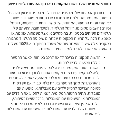
תחומי האחריות של הרשות המקומית בארגון ההסעות הליווי וביצוען
חובת ארגון ההסעות של תלמידים לגנים ולבתי הספר וביצוען חלה על
הרשות המקומית שהתלמידים מתגוררים בתחום שיפוטה ובכפיפות
לאישורי ועדת ההסעות המחוזית של משרד החינוך. פנימייה, הוסטל
וכיו”ב נחשבים מקום מגוריו של התלמיד. לפיכך חובת הסעתם של
תלמידים השוהים בפנימיות, בהוסטלים או אצל משפחות אומנות או
מאמצות חלה על הרשות המקומית שבתחום שיפוטה התלמיד מתגורר.
במקרים אלה שיעור ההשתתפות של משרד החינוך הוא 100% מעלות
ההסעה המאושרת לגבי תלמידי החינוך המיוחד.
הרשות המקומית צריכה לדאוג לרכב בטיחותי כאשר ההסעה
כוללת חמישה ילדים לפחות.
כאשר הרשות המקומית צריכה להסיע פחות מחמישה ילדים,
עליה להתקשר עם רשות מקומית אחרת לצורך ביצוע ההסעות
ולווי חסכוניים ברכב בטיחותי ובלבד שהסעה כאמור לא תגרום
להארכתו של משך ההסעה באורח בלתי סביר. אם אין רשות
סמוכה הצריכה להסיע ילדים עם מוגבלות או פעוטות עם
מוגבלות, תהיה הרשות המקומית רשאית להסיע את הילדים עם
המוגבלות או הפעוטות עם המוגבלות, ברכב שאינו בטיחותי,
ובלבד שאופן הישיבה או השכיבה ברכב לא יפגע בבריאותם או
בבטיחותם של הילדים עם המוגבלות או הפעוטות עם המוגבלות,
לפי העניין.