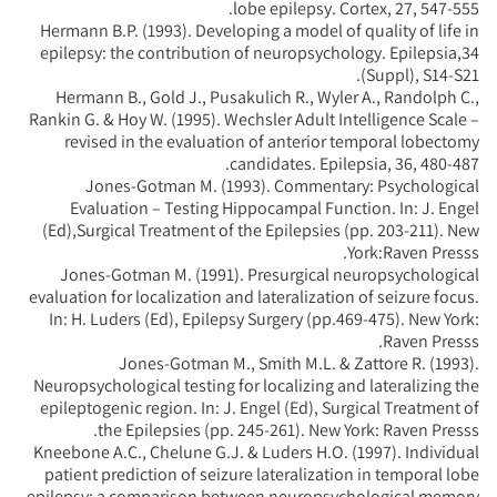
lobe epilepsy. Cortex, 27, 547-555.
Hermann B.P. (1993). Developing a model of quality of life in
epilepsy: the contribution of neuropsychology. Epilepsia,34
(Suppl), S14-S21.
Hermann B., Gold J., Pusakulich R., Wyler A., Randolph C.,
Rankin G. & Hoy W. (1995). Wechsler Adult Intelligence Scale –
revised in the evaluation of anterior temporal lobectomy
candidates. Epilepsia, 36, 480-487.
Jones-Gotman M. (1993). Commentary: Psychological
Evaluation – Testing Hippocampal Function. In: J. Engel
(Ed),Surgical Treatment of the Epilepsies (pp. 203-211). New
York:Raven Presss.
Jones-Gotman M. (1991). Presurgical neuropsychological
evaluation for localization and lateralization of seizure focus.
In: H. Luders (Ed), Epilepsy Surgery (pp.469-475). New York:
Raven Presss.
Jones-Gotman M., Smith M.L. & Zattore R. (1993).
Neuropsychological testing for localizing and lateralizing the
epileptogenic region. In: J. Engel (Ed), Surgical Treatment of
the Epilepsies (pp. 245-261). New York: Raven Presss.
Kneebone A.C., Chelune G.J. & Luders H.O. (1997). Individual
patient prediction of seizure lateralization in temporal lobe
epilepsy: a comparison between neuropsychological memory