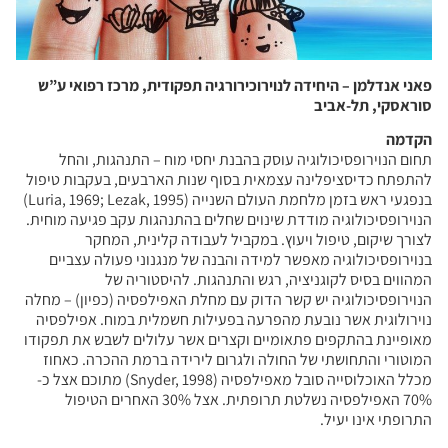
פאני אנדלמן – היחידה לנוירוכירורגיה תפקודית, מרכז רפואי ע”ש
סוראסקי, תל-אביב
הקדמה
תחום הנוירופסיכולוגיה עוסק בהבנת יחסי מוח – התנהגות, והחל
להתפתח כדיסציפלינה עצמאית בסוף שנות הארבעים, בעקבות טיפול
בנפגעי ראש בזמן מלחמת העולם השנייה (Luria, 1969; Lezak, 1995)
הנוירופסיכולוגיה מודדת שינוים שחלים בהתנהגות עקב פגיעה מוחית.
לצורך שיקום, טיפול ויעוץ. במקביל לעבודה קלינית, המחקר
בנוירופסיכולוגיה מאפשר למידה והבנה של מנגנוני פעולה עצביים
המהווים בסיס לקוגניציה, רגש והתנהגות. להיסטוריה של
הנוירופסיכולוגיה יש קשר הדוק עם מחלת האפילפסיה (כפיון) – מחלה
נוירולוגית אשר נובעת מהפרעה בפעילות חשמלית במוח. אפילפסיה
מאופיינת בהתקפים פתאומיים וקצרים אשר עלולים לשבש את תפקודו
המוטורי והתחושתי של החולה ולגרום לירידה ברמת ההכרה. כאחוז
מכלל האוכלוסייה סובל מאפילפסיה (Snyder, 1998) מתוכם אצל כ-
70% האפילפסיה נשלטת תרופתית. אצל 30% האחרים הטיפול
התרופתי אינו יעיל.