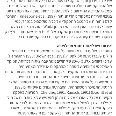
שירידה בזיכרון עקב הזרקה להמיספרה הבריאה מבטאת דיספונקציה
של ההיפוקמפוס החולה המיועד לכריתה. בדיקת וואדה משלימה את
ממצאי הבדיקה הנוירופסיכולוגית הסטנדרטית ומעלה את רמת הדיוק
בניבוי הירידה בתפקוד אחרי הניתוח (Kneebone et al, 1997). הערכה
קדם ניתוחית של המצב התפקודי של כל היפוקמפוס בנפרד, כפי
שמבוצעת כיום באופן סטנדרטי במבחן Wada, מונעת באורח כמעט
מוחלט תוצאות מצערות כגון המקרה של .H. M מפני שהניתוח יומלץ רק
במקרה שתוכח קיומה של יכולת תפקודית בהיפוקמפוס הנגדי.
איכות חיים לאחר ניתוחי אפילפסיה
מספר רב של עבודות מדווחות על שיפור משמעותי באיכות חיים של
חולים שעברו ניתוח אפילפסיה (Hermann 1993; Brown et al, 1991).
על פי דיווחים אלו, כ -80% של חולים אשר עברו ניתוח לכריתת המוקד
האפילפטי מדווחים על שחרור מהתקפים או ירידה משמעותית
בתדירות או חומרת ההתקפים. אכן, שחרור מהתקפים מהווה את הגורם
החשוב ביותר בשיפור איכות חיים לאחר הניתוח. גורמים נוספים
המשפיעים על איכות החיים הם מיקום והיקף הכריתה המוחית, המצב
הרגשי, התמיכה המשפחתית והחברתית וגורמים אישיותיים 1993;
Chelune, 1991; Rausch, 1991) (Dodrill et al,. הפרעות באפקט
הקיימות על רקע אורגני עלולות גם הן להשפיע על איכות חיים של חולי
אפילפסיה. כך למשל נמצא שרמת חרדה גבוהה במיוחד לפני הניתוח,
בעיקר אצל חולים עם מוקד אפילפטי בהמיספרה השמאלית, נשארת
לעיתים גבוהה גם לאחר הניתוח, וללא קשר עם תוצאות הניתוח