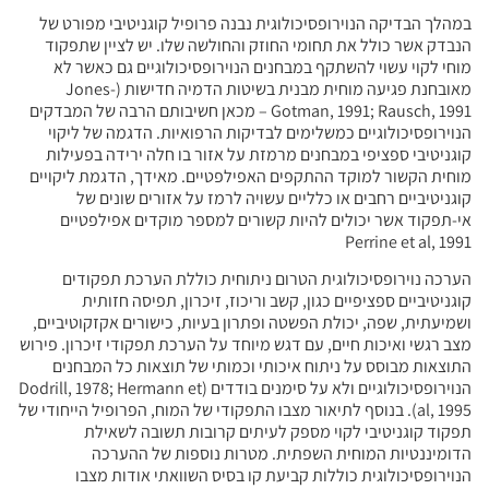
במהלך הבדיקה הנוירופסיכולוגית נבנה פרופיל קוגניטיבי מפורט של
הנבדק אשר כולל את תחומי החוזק והחולשה שלו. יש לציין שתפקוד
מוחי לקוי עשוי להשתקף במבחנים הנוירופסיכולוגיים גם כאשר לא
מאובחנת פגיעה מוחית מבנית בשיטות הדמיה חדישות (Jones-
Gotman, 1991; Rausch, 1991 – מכאן חשיבותם הרבה של המבדקים
הנוירופסיכולוגיים כמשלימים לבדיקות הרפואיות. הדגמה של ליקוי
קוגניטיבי ספציפי במבחנים מרמזת על אזור בו חלה ירידה בפעילות
מוחית הקשור למוקד ההתקפים האפילפטיים. מאידך, הדגמת ליקויים
קוגניטיביים רחבים או כלליים עשויה לרמז על אזורים שונים של
אי-תפקוד אשר יכולים להיות קשורים למספר מוקדים אפילפטיים
Perrine et al, 1991
הערכה נוירופסיכולוגית הטרום ניתוחית כוללת הערכת תפקודים
קוגניטיביים ספציפיים כגון, קשב וריכוז, זיכרון, תפיסה חזותית
ושמיעתית, שפה, יכולת הפשטה ופתרון בעיות, כישורים אקזקוטיביים,
מצב רגשי ואיכות חיים, עם דגש מיוחד על הערכת תפקודי זיכרון. פירוש
התוצאות מבוסס על ניתוח איכותי וכמותי של תוצאות כל המבחנים
הנוירופסיכולוגיים ולא על סימנים בודדים (Dodrill, 1978; Hermann et
al, 1995). בנוסף לתיאור מצבו התפקודי של המוח, הפרופיל הייחודי של
תפקוד קוגניטיבי לקוי מספק לעיתים קרובות תשובה לשאילת
הדומיננטיות המוחית השפתית. מטרות נוספות של ההערכה
הנוירופסיכולוגית כוללות קביעת קו בסיס השוואתי אודות מצבו