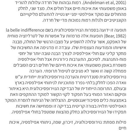
(Andelman et al, 2001). רמות גבוהות של חרדה עלולות להוריד
באופן משמעותי את איכות חיים אצל חולים אלו. מצד שני, לחלק
מהחולים עם מוקד אפילפטי ימני יש נטייה להתעלם מליקוייהם
הקוגניטיביים ולגלות רמות נמוכות מדי של חרדה.
תופעה זו ידועה בספרות הנוירופסיכולוגית בשם la belle indifference
(Bear, 1982) תופעות אלה מרמזות על אפשרות של לטרליזציה מוחית
של האפקט, אשר עלולה להשפיע על מצבו הרגשי של החולה, מבנה
אישיותו והמודעות העצמית שלו. עובדה זו מדגימה את החשיבות של
מחקר קליני עם חולי אפילפסיה לצורך הבנה טובה יותר של יחסי
מוח-התנהגות. לסיכום, התערבות כירורגית אצל חולי אפילפסיה
משפרת באופן משמעותי את איכות חייהם של חולים רבים הסובלים
ממחלה קשה זו ואשר לא מגיבים לטיפול תרופתי. הערכה
נוירופסיכולוגית סטנדרטית והערכה נוירופסיכולוגית ייחודית ע”ש
וואדה הפכו לחלק בלתי-נפרד מתוכניות לניתוחי אפילפסיה בארץ
ובעולם. התרומה הייחודית של הבדיקה הנוירופסיכולוגית היא באיתור
ומיקום האזור המוחי בעל תפקוד לקוי הקשור למוקד ההתקפים וזאת
באמצעות כלים פסיכודיאגנוסטיים. ההצלחה של הניתוח להסרת המוקד
האפילפטי תלויה בצורה קריטית בבדיקה זו וממחישה את חשיבות
תפקידו של הנוירופסיכולוג כחלק מהצוות שמטפל בחולי אפילפסיה.
מילות מפתח: נוירופסיכולוגיה, זיכרון, שפה, ניתוחי אפילפסיה, איכות
חיים