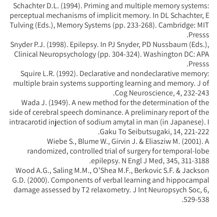
Schachter D.L. (1994). Priming and multiple memory systems:
perceptual mechanisms of implicit memory. In DL Schachter, E
Tulving (Eds.), Memory Systems (pp. 233-268). Cambridge: MIT
Presss.
Snyder P.J. (1998). Epilepsy. In PJ Snyder, PD Nussbaum (Eds.),
Clinical Neuropsychology (pp. 304-324). Washington DC: APA
Presss.
Squire L.R. (1992). Declarative and nondeclarative memory:
multiple brain systems supporting learning and memory. J of
Cog Neuroscience, 4, 232-243.
Wada J. (1949). A new method for the determination of the
side of cerebral speech dominance. A preliminary report of the
intracarotid injection of sodium amytal in man (in Japanese). I
Gaku To Seibutsugaki, 14, 221-222.
Wiebe S., Blume W., Girvin J. & Eliasziw M. (2001). A
randomized, controlled trial of surgery for temporal-lobe
epilepsy. N Engl J Med, 345, 311-3188.
Wood A.G., Saling M.M., O’Shea M.F., Berkovic S.F. & Jackson
G.D. (2000). Components of verbal learning and hippocampal
damage assessed by T2 relaxometry. J Int Neuropsych Soc, 6,
529-538.