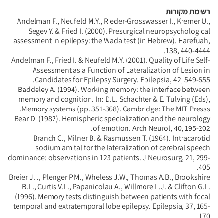
רשימת מקורות
Andelman F., Neufeld M.Y., Rieder-Grosswasser I., Kremer U.,
Segev Y. & Fried I. (2000). Presurgical neuropsychological
assessment in epilepsy: the Wada test (in Hebrew). Harefuah,
138, 440-4444.
Andelman F., Fried I. & Neufeld M.Y. (2001). Quality of Life Self-
Assessment as a Function of Lateralization of Lesion in
Candidates for Epilepsy Surgery. Epilepsia, 42, 549-555.
Baddeley A. (1994). Working memory: the interface between
memory and cognition. In: D.L. Schachter & E. Tulving (Eds),
Memory systems (pp. 351-368). Cambridge: The MIT Presss.
Bear D. (1982). Hemispheric specialization and the neurology
of emotion. Arch Neurol, 40, 195-202.
Branch C., Milner B. & Rasmussen T. (1964). Intracarotid
sodium amital for the lateralization of cerebral speech
dominance: observations in 123 patients. J Neurosurg, 21, 299-
405.
Breier J.I., Plenger P.M., Wheless J.W., Thomas A.B., Brookshire
B.L., Curtis V.L., Papanicolau A., Willmore L.J. & Clifton G.L.
(1996). Memory tests distinguish between patients with focal
temporal and extratemporal lobe epilepsy. Epilepsia, 37, 165-
170.