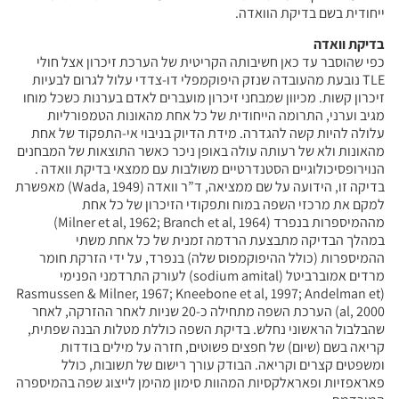
ייחודית בשם בדיקת הוואדה.
בדיקת וואדה
כפי שהוסבר עד כאן חשיבותה הקריטית של הערכת זיכרון אצל חולי
TLE נובעת מהעובדה שנזק היפוקמפלי דו-צדדי עלול לגרום לבעיות
זיכרון קשות. מכיוון שמבחני זיכרון מועברים לאדם בערנות כשכל מוחו
מגיב וערני, התרומה הייחודית של כל אחת מהאונות הטמפורליות
עלולה להיות קשה להגדרה. מידת הדיוק בניבוי אי-התפקוד של אחת
מהאונות ולא של רעותה עולה באופן ניכר כאשר התוצאות של המבחנים
הנוירופסיכולוגיים הסטנדרטיים משולבות עם ממצאי בדיקת וואדה .
בדיקה זו, הידועה על שם ממציאה, ד”ר וואדה (Wada, 1949) מאפשרת
למקם את מרכזי השפה במוח ותפקודי הזיכרון של כל אחת
מההמיספרות בנפרד (Milner et al, 1962; Branch et al, 1964)
במהלך הבדיקה מתבצעת הרדמה זמנית של כל אחת משתי
ההמיספרות (כולל ההיפוקמפוס שלה) בנפרד, על ידי הזרקת חומר
מרדים אמוברביטל (sodium amital) לעורק התרדמני הפנימי
(Rasmussen & Milner, 1967; Kneebone et al, 1997; Andelman et
al, 2000) הערכת השפה מתחילה כ-20 שניות לאחר ההזרקה, לאחר
שהבלבול הראשוני נחלש. בדיקת השפה כוללת מטלות הבנה שפתית,
קריאה בשם (שיום) של חפצים פשוטים, חזרה על מילים בודדות
ומשפטים קצרים וקריאה. הבודק עורך רישום של תשובות, כולל
פאראפזיות ופאראלקסיות המהוות סימון מהימן לייצוג שפה בהמיספרה