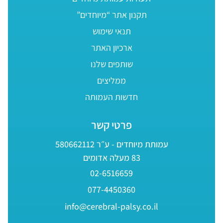
תקנון אתר “מיוחדים”
תנאי שימוש
ארכיון האתר
שותפים שלנו
ממליצים
חדשות העמותה
פרטי קשר
עמותת מיוחדים - ע״ר 580662112
83 מעלה אדומים
02-6516659
077-4450360
info@cerebral-palsy.co.il