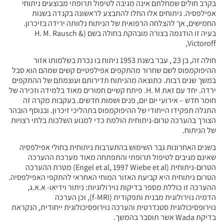
בקרב חולים שמחלתם אינה מגיבה לטיפול תרופתי מבוצעים ניתוחי
אפילפסיה. ניתוחים אלו החלו להתבצע לראשונה בקנדה בשנות
החמישים, אך להצלחה הרפואית של הניתוח נלוותה ירידה בזיכרון.
בעיה זו הודגמה בצורה מובהקת בחולה בשם (H. M. Rausch &
Victoroff,
חולה זה, בן 23 , עבר בשנת 1953 ניתוח בו נכרת בשלמותו אזור
ההיפוקמפוס לשם שחרור מהתקפים אפילפטיים קשים שמהם הוא סבל
במשך שנים רבות. כתוצאה מהניתוח תדירותם ועוצמתם של ההתקפים
ירדה. יחד עם זאת H. M. פיתח קשיים חמורים מאוד בלמידה וזכירה של
חומר חדש – אירועי יום יום, פנים ושמות חדשים. בעקבות מקרה זה
התגלה תפקידו הייחודי של ההיפוקמפוס בתהליכי זיכרון. ובנוסף הובהר
הצורך בהערכה טרום-ניתוחית הולמת כדי למנוע השלכות בלתי רצויות
של הניתוח.
בשנים האחרונות גבר השימוש בהתערבות ניתוחית בחולי אפילפסיה
שאינם מגיבים לטיפול תרופתי והתפתחה מאוד מערכת ההערכה
הטרום-ניתוחית (Engel et al, 1997 Wiebe et al) מטרת ההערכה
הטרום ניתוחית היא קביעת האזור המוחי האחראי להתקפי האפילפסיה.
ההערכה זו כוללת מספר בדיקות נוירולוגיות: ניתור וידיאו- א.א.ג,
הדמיה נוירולוגית מבנית ותפקודית (f-MRI), וכן הערכה
נוירופסיכולוגית סטנדרטית והערכה נוירופסיכולוגית ייחודית, הנקראת
בדיקת Wada אשר תוסבר בהמשך.