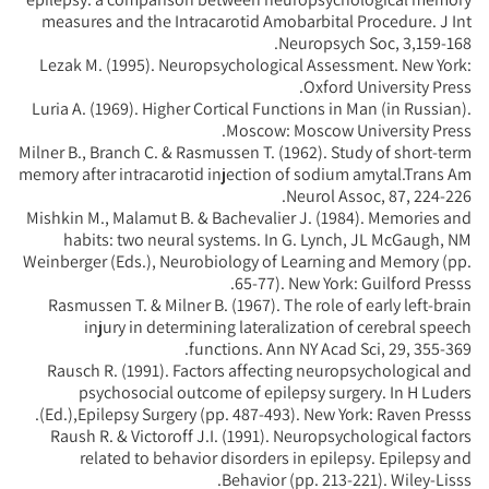
measures and the Intracarotid Amobarbital Procedure. J Int
Neuropsych Soc, 3,159-168.
Lezak M. (1995). Neuropsychological Assessment. New York:
Oxford University Press.
Luria A. (1969). Higher Cortical Functions in Man (in Russian).
Moscow: Moscow University Press.
Milner B., Branch C. & Rasmussen T. (1962). Study of short-term
memory after intracarotid injection of sodium amytal.Trans Am
Neurol Assoc, 87, 224-226.
Mishkin M., Malamut B. & Bachevalier J. (1984). Memories and
habits: two neural systems. In G. Lynch, JL McGaugh, NM
Weinberger (Eds.), Neurobiology of Learning and Memory (pp.
65-77). New York: Guilford Presss.
Rasmussen T. & Milner B. (1967). The role of early left-brain
injury in determining lateralization of cerebral speech
functions. Ann NY Acad Sci, 29, 355-369.
Rausch R. (1991). Factors affecting neuropsychological and
psychosocial outcome of epilepsy surgery. In H Luders
(Ed.),Epilepsy Surgery (pp. 487-493). New York: Raven Presss.
Raush R. & Victoroff J.I. (1991). Neuropsychological factors
related to behavior disorders in epilepsy. Epilepsy and
Behavior (pp. 213-221). Wiley-Lisss.