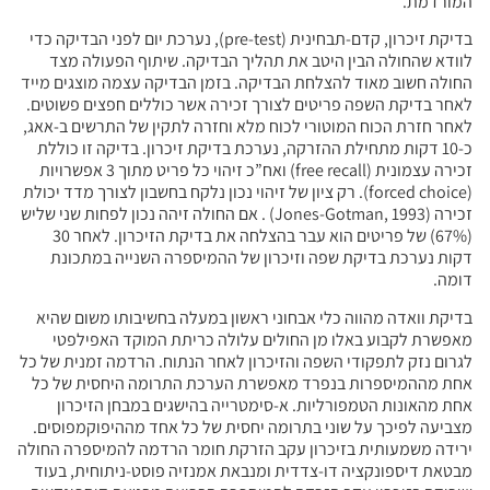
המורדמת.
בדיקת זיכרון, קדם-תבחינית (pre-test), נערכת יום לפני הבדיקה כדי
לוודא שהחולה הבין היטב את תהליך הבדיקה. שיתוף הפעולה מצד
החולה חשוב מאוד להצלחת הבדיקה. בזמן הבדיקה עצמה מוצגים מייד
לאחר בדיקת השפה פריטים לצורך זכירה אשר כוללים חפצים פשוטים.
לאחר חזרת הכוח המוטורי לכוח מלא וחזרה לתקין של התרשים ב-אאג,
כ-10 דקות מתחילת ההזרקה, נערכת בדיקת זיכרון. בדיקה זו כוללת
זכירה עצמונית (free recall) ואח”כ זיהוי כל פריט מתוך 3 אפשרויות
(forced choice). רק ציון של זיהוי נכון נלקח בחשבון לצורך מדד יכולת
זכירה (Jones-Gotman, 1993) . אם החולה זיהה נכון לפחות שני שליש
(67%) של פריטים הוא עבר בהצלחה את בדיקת הזיכרון. לאחר 30
דקות נערכת בדיקת שפה וזיכרון של ההמיספרה השנייה במתכונת
דומה.
בדיקת וואדה מהווה כלי אבחוני ראשון במעלה בחשיבותו משום שהיא
מאפשרת לקבוע באלו מן החולים עלולה כריתת המוקד האפילפטי
לגרום נזק לתפקודי השפה והזיכרון לאחר הנתוח. הרדמה זמנית של כל
אחת מההמיספרות בנפרד מאפשרת הערכת התרומה היחסית של כל
אחת מהאונות הטמפורליות. א-סימטרייה בהישגים במבחן הזיכרון
מצביעה לפיכך על שוני בתרומה יחסית של כל אחד מההיפוקמפוסים.
ירידה משמעותית בזיכרון עקב הזרקת חומר הרדמה להמיספרה החולה
מבטאת דיספונקציה דו-צדדית ומנבאת אמנזיה פוסט-ניתוחית, בעוד