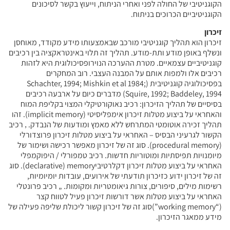
הקוגניטיבי של החולה לפני ואחרי הניתוח, וייעוץ בקשר לסיכונים
הקוגניטיביים הכרוכים בניתוח.
זיכרון
זיכרון הוא תהליך קוגניטיבי מורכב שבאמצעותו מידע מקודד, מאוחסן
ונשלף באופן מודע ותת-מודע. תהליך זה תלוי באינטראקציה בין רכיבים
קוגניטיביים עצמאיים. מטרת ההערכה הנוירופסיכולוגית היא לזהות
רכיבים אלו ולמפות אותם על המבנה העצבי. רוב המחקרים
בפסיכולוגיה קוגניטיבית (Schachter, 1994; Mishkin et al 1984;
Squire, 1992; Baddeley, 1994) מדברים כיום על ארבעה רכיבים
בסיסיים של תהליך הזיכרון: רכיב נאוקורטיקלי המצוי בקליפת המוח
והאחראי על ביצוע מטלות זיכרון אימפליסיטי (implicit memory). זהו
תהליך זכירה אוטומטי המתרחש ללא מאמץ ומודעות של הנבדק. ‚ רכיב
הקשור לגרעיני הבסיס – האחראי על ביצוע מטלות זיכרון פרוצדורלי
(procedural memory). סוג זה של זיכרון מאפשר רכישה ושימור של
מיומנויות תפיסתיות ומוטוריות חדשות. רכיב טמפורלי / היפוקמפלי
האחראי על ביצוע מטלות זיכרון דקלרטיביdeclarative) memory). סוג
זה של זיכרון ידוע כזיכרון תודעתי של אירועים, עובדות יומיומיות,
רשימות מילים, סיפורים, צורות גיאומטריות ומקומות. „ רכיב פרונטלי
האחראי על ביצוע מטלות אשר דורשות זיכרון פעיל לטווח קצר
(“working memory”)סוג זה של זיכרון קשור ליכולת שליפה פעילה של
מידע ממאגר הזיכרון.