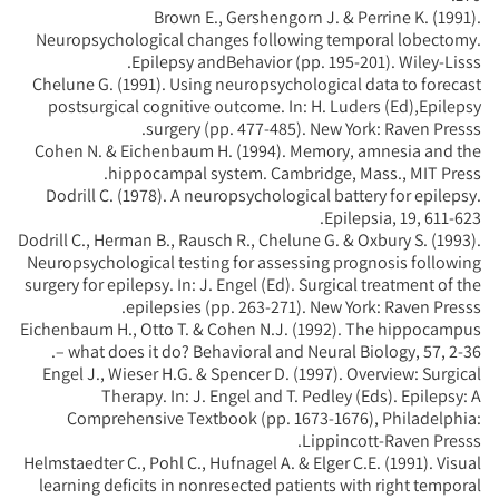
Brown E., Gershengorn J. & Perrine K. (1991).
Neuropsychological changes following temporal lobectomy.
Epilepsy andBehavior (pp. 195-201). Wiley-Lisss.
Chelune G. (1991). Using neuropsychological data to forecast
postsurgical cognitive outcome. In: H. Luders (Ed),Epilepsy
surgery (pp. 477-485). New York: Raven Presss.
Cohen N. & Eichenbaum H. (1994). Memory, amnesia and the
hippocampal system. Cambridge, Mass., MIT Press.
Dodrill C. (1978). A neuropsychological battery for epilepsy.
Epilepsia, 19, 611-623.
Dodrill C., Herman B., Rausch R., Chelune G. & Oxbury S. (1993).
Neuropsychological testing for assessing prognosis following
surgery for epilepsy. In: J. Engel (Ed). Surgical treatment of the
epilepsies (pp. 263-271). New York: Raven Presss.
Eichenbaum H., Otto T. & Cohen N.J. (1992). The hippocampus
– what does it do? Behavioral and Neural Biology, 57, 2-36.
Engel J., Wieser H.G. & Spencer D. (1997). Overview: Surgical
Therapy. In: J. Engel and T. Pedley (Eds). Epilepsy: A
Comprehensive Textbook (pp. 1673-1676), Philadelphia:
Lippincott-Raven Presss.
Helmstaedter C., Pohl C., Hufnagel A. & Elger C.E. (1991). Visual
learning deficits in nonresected patients with right temporal