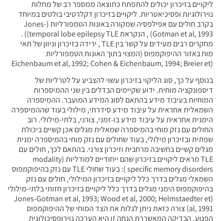
ליקויים בזיכרון יכולים להתפתח כתוצאה ממספר רב של מחלות
נוירולוגיות ופסיכיאטריות. ליקויים בזיכרון דקלרטיבי בולטים במיוחד
בקרב חולים עם אפילפסיה שמקורה באונות הטמפורליות (Jones-
Gotman et al, 1993) , הנקראת temporal lobe epilepsy TLE)) .
מחקרים רבים מעידים על קשר בין TLE , ירידה בזיכרון וניוון של תאי
מוח באזור ההיפוקמפוס (המצוי בתוך האונות הטמפורליות
(Eichenbaum et al, 1992; Cohen & Eichenbaum, 1994; Breier et
בנוסף על כך, סוג הליקוי בזיכרון עשוי להצביע על לטרליות של
דיספונקציה מוחית. ידוע שקיימים הבדלים בין שני ההמיספרות
המוחיות בעיבוד מידע בהתאם לסוג המידע המועבר. ההמיספרה
השמאלית אחראית על עיבוד מידע סידרתי, מילולי בעוד שההמיספרה
הימנית אחראית על עיבוד מידע בו-זמני, צורני, בלתי-מילולי. רוב
החולים עם נזק מוחי בהמיספרה שמאלית מגלים אכן קשיים ביכולת
שפתית ובזיכרון מילולי, בעוד שחולים עם נזק מוחי בהמיספרה ימנית
מגלים קשיים בחשיבה מרחבית וזיכרון צורני. בהתאם לכך, חולים עם
TLE מראים ליקויים בזיכרון שהם ייחודיים למודליות (modality
specific memory disorders ): בעוד שחולי TLE עם נזק בהיפוקמפוס
השמאלי מגלים בדרך כלל ליקויים בזיכרון המילולי, חולים עם נזק
בהיפוקמפוס הימני מגלים בדרך כלל ליקויים בזיכרון חזותי בלתי-מילולי
(Jones-Gotman et al, 1993; Wood et al, 2000; Helmstaedter et
al, 1991) צורה כזאת ניתן לגלות את הצד המוחי של ההיפוקמפוס
הפגוע. הבדיקה המאשררת הנחה זו היא הערכה נוירופסיכולוגית