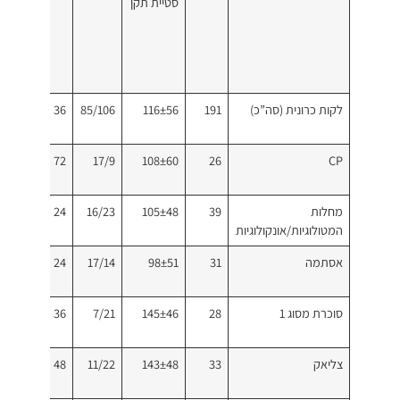
סטיית תקן
לקות כרונית (סה”כ)
191
116±56
85/106
36
8
0
72
17/9
108±60
26
CP
מחלות
39
105±48
16/23
24
7
המטולוגיות/אונקולוגיות
אסתמה
31
98±51
17/14
24
9
סוכרת מסוג 1
28
145±46
7/21
36
9
צליאק
33
143±48
11/22
48
3