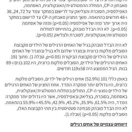
מאבחון ה-CP, המחלה ההמטולוגית/האונקולוגית, האסתמה,
האפילפסיה, הסוכרת והצליאק עד לרישום במחקר עמד על 72, 24, 36
ו-48 חודשים בהתאמה. משך החציון מאבחון ה-CP עד לרישום במחקר
היה ארוך יותר מזה של אפילפסיה (p<0.05) ומזה של אסתמה
(p<0.05). לא היה הבדל מובהק, בהתייחס למחלות
המטולוגיות/אונקולוגיות, לסוכרת ולצליאק (p<0.05).
לא היה הבדל מובהק בגיל של האחים הרגילים של הילדים מקבוצת
הסובלים מלקות כרונית ובמגדר שלהם ולא בגיל ובמגדר של האחים
הרגילים של הילדים מקבוצת הביקורת (p<0.05, טבלה 1). מתוך 191
האחים הרגילים של הילדים, הסובלים מלקות כרונית, היו 102 בנים ו-89
בנות. הגיל הממוצע היה 119±58 חודשים.
באופן כללי 101 (52.9%) אחים רגילים של ילדים, הסובלים מלקות
כרונית, היו גדולים יותר ממקרה המדד. אחוז החציון של האחים הרגילים
של הילדים נפגעי ה-CP, החולים במחלות המטולוגית/אונקולוגית,
באסתמה, בסוכרת, בצליאק ובאפילפסיה, אשר היו גדולים יותר ממקרה
המדד, היה 61.5%, 35.9%, 45.2%, 42.9%, 45.5% ו-55.9% בהתאמה.
לא היה הבדל מובהק מבחינה סטטיסטית בין תתי הקבוצות האלו,
הסובלים מלקות (p<0.05) (טבלה 1).
דיווחים עצמיים של אחים רגילים