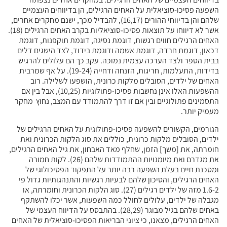
השפעה פסיכו-סוציאלית על האחים הרגילים, הן בדיווחים העצמיים
שלהם והן בדיווחי ההורים (16,17), להבדיל מכך, ישנם מחקרים אחרים,
אשר לא דיווחו על תוצאות פסיכו-סוציאליות בקרב האחים הרגילים (18).
האחים הרגילים חווים רגשות, דוגמת נסיגה, דוגמת תוקפנות, דוגמת
דכאון, דוגמת חרדה, דוגמת אשמה ודוגמת בידוד, לצד הישגים דלים
בבית הספר ולצד הערכה עצמית נמוכה. עקב כך הם עלולים להרגיש
בדידות, התעלמות, חריגות, הזנחה ודחייה (19-24). על אף שמרבית
האחים של ילדים, הסובלים מלקות כרונית, הושפעו לשלילה. רוב
ההשפעות האלו אינן נחשבות פסיכו-פתולוגיות (10,25), אבל בין אם
התסמינים פתולוגיים ובין אם זו דרך להתמודד עם המצב, נחוץ מחקר
מעמיק יותר.
הגורמים, הקשורים להשפעה פסיכו-פתולוגית על האחים הרגילים של
ילדים, הסובלים מלקות כרונית, כוללים את סוג הלקות הכרונית ואת
חומרתה, את [משך] הזמן, שחלף מאד האבחון, את גיל האחים הרגילים,
את מגדרם ואת מיומנויות ההתמודדות שלהם (26). לקות חמורה
ומסכנת חיים בעלת השפעה רבה יותר על התפקוד הפסיכולוגי של
האחים הרגילים, והסיכון שלהם לבעיות רגשיות והתנהגותיות גדול פי
1.6-2 מזה של ילדים רגילים (27). סוג הלקות הכרונית וחומרתה, או
מגבלה של ילדים, עלולים לחולל כמה השפעות, אשר יכלו להשתקף
באחים שלהם בגיל מבוגר (28,29). בהתבסס על הדיווח העצמי של
האחים הרגילים, מצאנו, כי ציוני הבריאות הפסיכו-סוציאלית של האחים