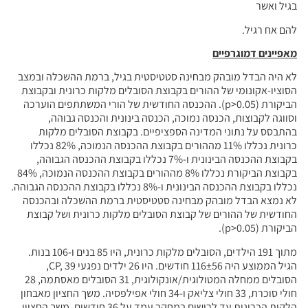
בגיל ואשר
להם אח רגיל.
מאפיינים דמוגרפיים
לא היה הבדל מובהק מבחינה סטטיסטית בגיל, ברמת ההשכלה ובמצב
הסוציו-אקונומי של ההורים בקבוצת הסובלים מלקות כרונית ובקבוצת
הביקורת (p>0.05). ההכנסה החודשית של הורי המשתתפים הוערכה
וסווגה לקבוצות, הכנסה נמוכה, הכנסה בינונית והכנסה גבוהה,
בהתבסס על נתוני המדינה הספציפיים. בקבוצת הסובלים מלקות
כרונית נכללו 11% מההורים בקבוצת ההכנסה הנמוכה, 82% נכללו
בקבוצת ההכנסה הבינונית ו-7% נכללו בקבוצת ההכנסה הגבוהה,
בקבוצת הביקורת נכללו 8% מההורים בקבוצת ההכנסה הנמוכה, 84%
נכללו בקבוצת ההכנסה הבינונית ו-8% נכללו בקבוצת ההכנסה הגבוהה.
לא נמצא הבדל מובהק מבחינה סטטיסטית ברמת ההשכלה ובהכנסה
החודשית של ההורים של קבוצת הסובלים מלקות כרונית ושל קבוצת
הביקורת (p>0.05).
מתוך 191 הילדים, הסובלים מלקות כרונית, היו 85 בנים ו-106 בנות.
הגיל הממוצע היה 116±56 חודשים. היו 26 ילדים נפגעי CP, 39,
הסובלים ממחלה המטולוגית/אונקולוגית, 31 הסובלים מאסתמה, 28
חולי סוכרת, 33 חולי צליאק ו-34 חולי אפילפסיה. משך החציון מאבחון
הלקות הכרונית עד לרישום במחקר עמד על 36 חודשים. משך החציון