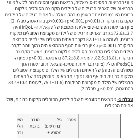
ציוני הבריאות הפסיכו-סוציאלית, בריאות הגוף והסיכום הכולל של ציוני
הבריאות של האחים הרגילים של הילדים מקבוצת הסובלים מלקות
כרונית היו נמוכים יותר באופן מובהק מאלה של אחים רגילים של הילדים
מקבוצת הביקורת (p<0.001, p<0.01 ו-p<0.001, בהתאמה, טבלה 2).
ציון הבריאות הפסיכו-סוציאלית הממוצע של סקאלת ה- HrQoLהיה
72.6±13.7 בקרב האחים הרגילים של ילדים מקבוצת הסובלים מלקות
כרונית, לעומת 82.1±11.6 בקרב האחים הרגילים של ילדים מקבוצת
הביקורת (p<0.001). ציון בריאות הגוף הממוצע היה נמוך יותר בקרב
הילדים הרגילים מקבוצת הסובלים מלקות כרונית, מאשר מקבוצת
הביקורת (82.6±13.8, לעומת 87.2±8.8 בהתאמה, p<0.01). ציון ה-
PedsQLהכולל (ציוני הבריאות הפסיכו-סוציאלית ובריאות הגוף
משולבים זה בזה) של האחים הרגילים של הילדים מקבוצת הסובלים
מלקות כרונית היה אף הוא נמוך יותר באופן מובהק מזה של האחים
הרגילים של הילדים מקבוצת הביקורת (75.1±11.6, לעומת 83.4±10.4
בהתאמה, p<0.001, טבלה 2).
טבלה 1-
ממצאים דמוגרפיים של הילדים, הסובלים מלקות כרונית, ושל
אחיהם הרגילים.
מספר
גיל
מגדר
משך
ג
(בחודשים)
בן/בת
הלקות
ה
ממוצע ±
(בחודשים)
(