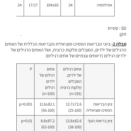
אפילפסיה
34
104±65
17/17
24
0
SD : סטיית
תקן .
טבלה 2-
ציוני הבריאות הפסיכו-סוציאלית והבריאות הכללית של האחים
הרגילים של ילדים, הסובלים מלקות כרונית, ושל האחים הרגילים של
ילדים רגילים (דיווחים עצמיים של אחים רגילים)
אחים רגילים
אחים
P
של ילדים,
רגילים של
הסובלים
ילדים
מלקות כרונית
רגילים
(n=100)
(n=191)
ציון הבריאות
13.7±72.6
11.6±82.1
p<0.001
הפסיכו-סוציאלית
(25-100)
(56-100)
ציון בריאות הגוף
13.8±82.6
8.8±87.2
p<0.01
(63-100)
(38-100)