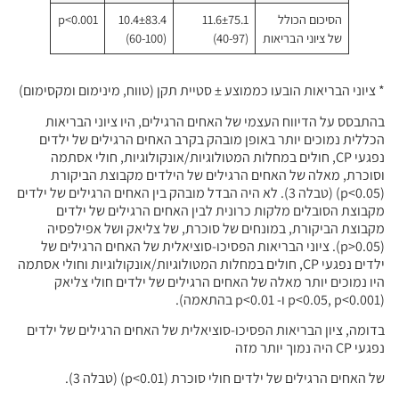
הסיכום הכולל
11.6±75.1
10.4±83.4
p<0.001
של ציוני הבריאות
(40-97)
(60-100)
* ציוני הבריאות הובעו כממוצע ± סטיית תקן (טווח, מינימום ומקסימום)
בהתבסס על הדיווח העצמי של האחים הרגילים, היו ציוני הבריאות
הכללית נמוכים יותר באופן מובהק בקרב האחים הרגילים של ילדים
נפגעי CP, חולים במחלות המטולוגיות/אונקולוגיות, חולי אסתמה
וסוכרת, מאלה של האחים הרגילים של הילדים מקבוצת הביקורת
(p<0.05) (טבלה 3). לא היה הבדל מובהק בין האחים הרגילים של ילדים
מקבוצת הסובלים מלקות כרונית לבין האחים הרגילים של ילדים
מקבוצת הביקורת, במונחים של סוכרת, של צליאק ושל אפילפסיה
(p>0.05). ציוני הבריאות הפסיכו-סוציאלית של האחים הרגילים של
ילדים נפגעי CP, חולים במחלות המטולוגיות/אונקולוגיות וחולי אסתמה
היו נמוכים יותר מאלה של האחים הרגילים של ילדים חולי צליאק
(p<0.05, p<0.001 ו- p<0.01 בהתאמה).
בדומה, ציון הבריאות הפסיכו-סוציאלית של האחים הרגילים של ילדים
נפגעי CP היה נמוך יותר מזה
של האחים הרגילים של ילדים חולי סוכרת (p<0.01) (טבלה 3).