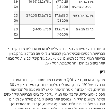
ציון הבריאות
15. ±77.0
12.2±76.1 (40-96)
14.4±77.9
הפסיכו-סוציאלית
(45-100)
(44-92)
ציון בריאות הגוף
17.8±83.3
13.2±78.2 (37-100)
15.3±81.5.3
(53-100)
(28-100)
סך כל הציונים
13.7±78.6
±76.9 (44-95)
11.6±79.3
(58-92)
(40-100)
הדיווחים העצמיים של האחים הרגילים לא הראו הבדלים מובהקים בציון
הבריאות הפסיכו-סוציאלית בין קבוצות גיל, כי אם הבדל מובהק בציון
בריאות הגוף ובסך כל הציונים (p<0.05), בעוד קיבלו קבוצות גיל מבוגר
יותר ציונים גבוהים יותר מקבוצת הגיל 5-7.
דיון
מחקר זה הראה, כי ה-QOL מושפע ברמות שונות בקרב רוב האחים
הרגילים של 191 ילדים, הסובלים מלקות כרונית, במשך חציון של 36
חודשים, לפי האבחנה, אשר הראתה, כי יש לה השפעה על הבריאות
הפסיכו-סוציאלית, על בריאות הגוף ועל סך כל ציוני הבריאות של האחים
האלה. הציונים הללו היו נמוכים יותר באופן מובהק מאלה של האחים
הרגילים של ילדים רגילים. ההשפעה נראתה, הן בדיווחי ההורים והן
בדיווחים העצמיים של האחים הרגילים. במחקרים אחדים נצפתה