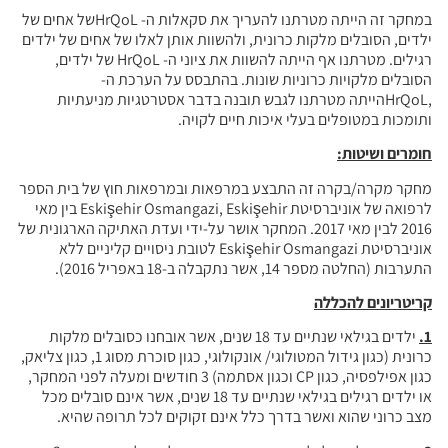
במחקר זה הייתה מטרתנו להעריך את סקאלות ה- HrQoLשל אחים של
ילדים, הסובלים מלקות כרונית, ולהשוות אותן לאלו של אחים של ילדים
רגילים. מטרתנו אף הייתה להשוות את ציוני ה- HrQoL של ילדים,
הסובלים מלקויות כרוניות שונות. בהתבסס על הערכת ה-
,HrQoLהייתה מטרתנו לגבש תובנה בדבר אסטרטגיות מניעתיות
ותומכות במטופלים בעלי איכות חיים לקויה.
חומרים ושיטות:
מחקר מקרה/בקרה זה התבצע במרפאות ובמרפאות חוץ של בית הספר
לרפואה של אוניברסיטת Eskişehir Osmangazi, Eskişehir בין מאי
2016 לבין מאי 2017. המחקר אושר על-ידי ועדת האתיקה הארגונית של
אוניברסיטת Eskişehir Osmangazi לטובת ניסויים קליניים ללא
התערבות (החלטה מספר 14, אשר נתקבלה ב-18 באפריל 2016).
קריטריונים להכללה
1.
ילדים בגילאי שנתיים עד 18 שנים, אשר אובחנו כסובלים מלקות
כרונית (כגון גידול המטולוגי/ אונקולוגי, כגון סוכרת מסוג 1, כגון צליאק,
כגון אפילפסיה, כגון CP וכגון אסתמה) 3 חודשים ומעלה לפני המחקר,
או ילדים רגילים בגילאי שנתיים עד 18 שנים, אשר אינם סובלים מכל
מצב כרוני שהוא ואשר בדרך כלל אינם זקוקים לכל תרופה שהיא.