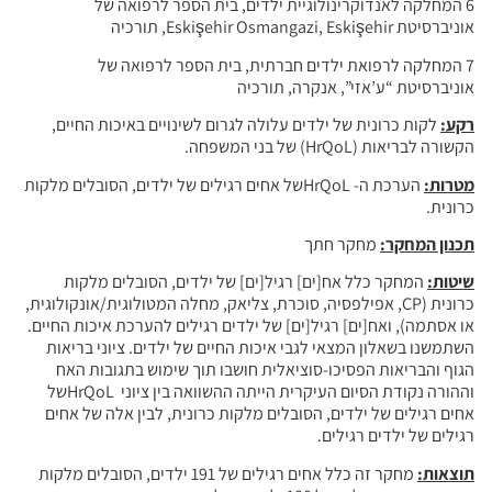
6 המחלקה לאנדוקרינולוגיית ילדים, בית הספר לרפואה של
אוניברסיטת Eskişehir Osmangazi, Eskişehir, תורכיה
7 המחלקה לרפואת ילדים חברתית, בית הספר לרפואה של
אוניברסיטת “ע’אזי”, אנקרה, תורכיה
רקע:
לקות כרונית של ילדים עלולה לגרום לשינויים באיכות החיים,
הקשורה לבריאות (HrQoL) של בני המשפחה.
מטרות:
הערכת ה- HrQoLשל אחים רגילים של ילדים, הסובלים מלקות
כרונית.
תכנון המחקר:
מחקר חתך
שיטות:
המחקר כלל אח[ים] רגיל[ים] של ילדים, הסובלים מלקות
כרונית (CP, אפילפסיה, סוכרת, צליאק, מחלה המטולוגית/אונקולוגית,
או אסתמה), ואח[ים] רגיל[ים] של ילדים רגילים להערכת איכות החיים.
השתמשנו בשאלון המצאי לגבי איכות החיים של ילדים. ציוני בריאות
הגוף והבריאות הפסיכו-סוציאלית חושבו תוך שימוש בתגובות האח
וההורה נקודת הסיום העיקרית הייתה ההשוואה בין ציוני HrQoLשל
אחים רגילים של ילדים, הסובלים מלקות כרונית, לבין אלה של אחים
רגילים של ילדים רגילים.
תוצאות:
מחקר זה כלל אחים רגילים של 191 ילדים, הסובלים מלקות