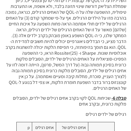
השלילית על ה-QOL של קבוצות ילדים חולי סרטן ונפגעי CP. כיוון
שמחלת הצליאק דורשת שינוי תזונה בלבד, ולא אשפוז, או התערבות
טיפולית, ההשפעה שלה על ה-QOL של האחים הרגילים, כנראה, נמוכה
בהרבה מזו על הילדים הרגילים. אף על-פי שמחקר קודם (3) על האחים
הרגילים של ילדים חולי אסתמה הראה פחות השפעה על איכות החיים
[שלהם] מאשר על זו של האחים הרגילים של ילדים רגילים, הראה
המחקר שלנו, כי ה-QOL הושפע באופן מובהק בקרב ילדים אלה (3).
הדבר מציע, כי הבדלים גיאוגרפיים יכולים להיות חשובים למדידת ה-
QOL. הוא גם תומך בהיפותזה, כי תפיסת הלקות יכולה להשתנות בקרב
אוכלוסיות שונות. Sharpe ו- Rossiter(25) הראו, כי ההשפעה
הפסיכו-סוציאלית על האחים הרגילים של ילדים, הסובלים מלקות
כרונית בסיכון תמותה גבוה (על דרך המשל, סרטן), הייתה דומה לזו על
אחים רגילים של ילדים, הסובלים מלקות כרונית בסיכון תמותה גבוה
(לצורך העניין, סוכרת, מחלות קיבה ומעיים ואסתמה). על כן אין
קונצנזוס ברור בדבר השפעת חומרת הלקות, או צפי דל בנוגע ל-QOL
של האחים הרגילים.
טבלה 6-
שכיחות QOL לקוי בקרב אחים רגילים של ילדים, הסובלים
מלקות כרונית, ובקרב אחים
רגילים של ילדים רגילים
אחים רגילים של
אחים רגילים
p