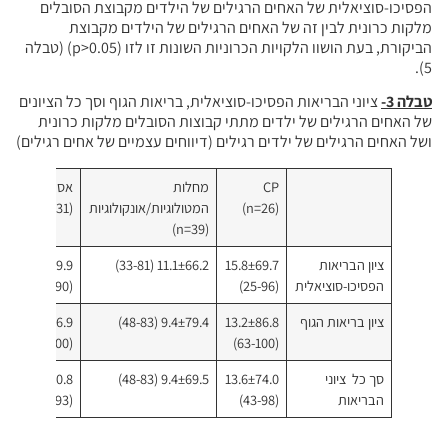
הפסיכו-סוציאלית של האחים הרגילים של הילדים מקבוצת הסובלים
מלקות כרונית לבין זה של האחים הרגילים של הילדים מקבוצת
הביקורת, בעת הושוו הלקויות הכרוניות השונות זו לזו (p>0.05) (טבלה
5).
טבלה 3-
ציוני הבריאות הפסיכו-סוציאלית, בריאות הגוף וסך כל הציונים
של האחים הרגילים של ילדים מתתי קבוצות הסובלים מלקות כרונית
ושל האחים הרגילים של ילדים רגילים (דיווחים עצמיים של אחים רגילים)
CP
מחלות
אסתמה
ס
(n=26)
המטולוגיות/אונקולוגיות
(n=31)
n=28)
(n=39)
ציון הבריאות
15.8±69.7
11.1±66.2 (33-81)
16.3±69.9
9
הפסיכו-סוציאלית
(25-96)
(31-90)
6-88)
ציון בריאות הגוף
13.2±86.8
9.4±79.4 (48-83)
19.7±76.9
2
6-96)
(43-100)
(63-100)
סך כל ציוני
13.6±74.0
9.4±69.5 (48-83)
14.6±70.8
7
הבריאות
(43-98)
(40-93)
2-87)