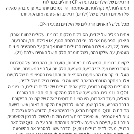
הרגילים של הילדים נפגעי ה-,CP החולים במחלות
המטולוגית/אונקולוגית ובאסתמה, היו נמוכים יותר באופן מובהק מאלה
של האחים הרגילים של [ילדים] רגילים. ההשפעה מובהקת יותר
מכל על של האחים הרגילים של הילדים נפגעי ה-CP.
אחים רגילים של ילדים, הסובלים מלקות כרונית, עלולים לחוות אובדן
תיאבון, הפרעות אכילה, ירידה במסת הגוף, או אכילת יתר, והפרעות
שינה (21,22). אולם האחים הרגילים דיווחו אך ורק על תסמינים פיזיים
מעטים, עת שלקו בהם, בשל חומרת הלקות של האחים שלהם (21).
לקויות כרוניות, המשולבות באחרות, מוערכות, בהתבסס על המלצות
סטנדרטיות ועל-ידי קביעת השפעת הלקויות על חיי המשפחה, יותר
מעל-ידי קביעת ההשפעות הספציפיות והתנאים הספציפיים של לקויות
אלו. במחקר הנוכחי הראתה השוואה בין אחים רגילים של ילדים,
הסובלים מלקות כרונית, לבין אחים רגילים של ילדים רגילים, כי ציוני ה-
QOL היו נמוכים. ההשפעה של חלק מהלקויות הייתה יותר מובנת
מאליה, בעוד באחרות, היו הציונים דומים לאלה של קבוצת הביקורת.
הדבר מצביע, על כך שמן הראוי לבדוק את הלקויות באופן אישי בשעת
מדידת ה-QOL. מחקרים הראו, כי בהימצא אח, הדורש כיסא גלגלים,
טיפול אינטנסיבי, או טיפול בבית/בבית חולים (למשל, לסרטן ולסיסטיק
פיברוזיס), קיימת השפעה שלילית מובהקת יותר על ה-QOL של האח
הרגיל, מעל ילדים רגילים (3,30). הדבר עשוי להסביר את ההשפעה