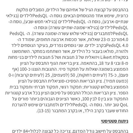
בהתבסס על קבוצת הגיל של אחיהם של הילדים, הסובלים מלקות
כרונית, שימש אחד מהנוסחים הבאים: נוסח ה- PedsQLלילדים (בגילאי
שנתיים-ארבע), נוסח ה- PedsQLלילדים (בגילאי חמש-שבע), נוסח ה-
PedsQLלילדים (בגילאי שמונה-שתיים עשרה) ונוסח ה-
PedsQLלמתבגרים (בגילאי שלוש עשרה-שמונה עשרה). ה- PedsQL
4.0מורכב מ-23 שאלות, אשר מכסות ארבעה תחומים, שמודד ה-
PedsQL 4.0בקרב ילדים. שני נוסחים נפרדים, בעיקר הנוסחים לילד
ולהורה, מולאו בעבור כל הילדים, אשר השתתפו במחקר. השתמשנו
בסקאלת Likert ויזואלית של 3 תגובות ושל 5 תגובות לילדים בני פחות
מ-8 ובני 8 עד 18, בהתאמה. ציון בריאות הגוף התבסס על הציון
הממוצע בשמונה שאלות על תפקוד פיזי. התגובות הוצגו כ-100 (אף
פעם), כ-75 (לעיתים רחוקות), 50 (לפעמים), 25 (לעיתים קרובות) ו-0
(כמעט תמיד). ציון הבריאות הפסיכו-סוציאלית התבסס על הציון
הממוצע בשלוש קטגוריות: תפקוד רגשי, תפקוד חברתי ותפקוד בבית
הספר. ציון הבריאות הכולל התבסס על סיכום הציון בכל ארבע קטגוריות
התפקוד ונע בין 0 לבין 100, כאשר הציונים הגבוהים ביותר מורים על
QoL טוב יותר. נוסח ה- PedsQLלילדים ולמתבגרים שימש להערכת
החודש שעבר בקרב הילד, או בקרב המתבגר (13-15).
ניתוח סטטיסטי
בהתבסס על חישוב גודל המדגם, צריכה כל קבוצה לכלול>84 ילדים