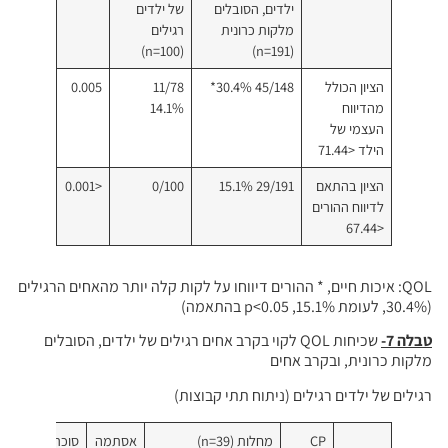
ילדים, הסובלים
של ילדים
מלקות כרונית
רגילים
(n=100)
(n=191)
הציון הכולל
45/148 30.4%*
11/78
0.005
מהדיווח
14.1%
העצמי של
הילד <71.44
הציון בהתאם
29/191 15.1%
0/100
<0.001
לדיווח ההורים
<67.44
QOL: איכות חיים, * ההורים דיווחו על לקות קלה יותר מהאחים הרגילים
(30.4%, לעומת 15.1%, p<0.05 בהתאמה)
טבלה 7-
שכיחות QOL לקוי בקרב אחים רגילים של ילדים, הסובלים
מלקות כרונית, ובקרב אחים
רגילים של ילדים רגילים (ניתוח תתי קבוצות)
CP
מחלות (n=39)
אסתמה
סוכרת
צליא