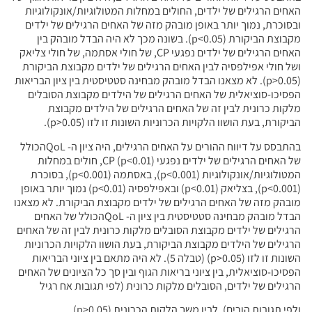
האחים הרגילים של ילדים, החולים במחלות המטולוגיות/אונקולוגיות
ובסוכרת, נמוך יותר באופן מובהק מזה של האחים הרגילים של ילדים
מקבוצת הביקורת (p<0.05). בשונה מכך לא היה הבדל מובהק בין
האחים הרגילים של ילדים נפגעי CP, של חולי אסתמה, של חולי צליאק
ושל חולי אפילפסיה לבין האחים הרגילים של ילדים מקבוצת הביקורת
(p>0.05). לא מצאנו הבדל מובהק מבחינה סטטיסטית בין ציון הבריאות
הפסיכו-סוציאלית של האחים הרגילים של הילדים מקבוצת הסובלים
מלקות כרונית לבין זה של האחים הרגילים של הילדים מקבוצת
הביקורת, בעת הושוו הלקויות הכרוניות השונות זו לזו (p>0.05).
בהתבסס על דיווח ההורים על האחים הרגילים, היה ציון ה- QoLהכולל
של האחים הרגילים של ילדים נפגעי CP (p<0.01), חולים במחלות
המטולוגיות/אונקולוגיות (p<0.001), באסתמה (p<0.001), בסוכרת
(p<0.001), בצליאק (p<0.01) ובאפילפסיה (p<0.01) נמוך יותר באופן
מובהק מזה של האחים הרגילים של ילדים מקבוצת הביקורת. לא מצאנו
הבדל מובהק מבחינה סטטיסטית בין ציון ה- QoLהכולל של האחים
הרגילים של ילדים מקבוצת הסובלים מלקות כרונית לבין זה של האחים
הרגילים של הילדים מקבוצת הביקורת, בעת הושוו הלקויות הכרוניות
השונות זו לזו (p>0.05) (טבלה 5). לא היה מתאם בין ציוני הבריאות
הפסיכו-סוציאלית, בין ציוני בריאות הגוף ובין סך כל הציונים של האחים
הרגילים של ילדים, הסובלים מלקות כרונית (לפי תגובות אח רגיל
ולפי תגובות הורים), לבין משך הלקות הכרונית (p>0.05).