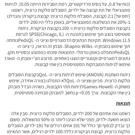
(כוח של 0.8, על בסיס פרדיקטורים, רמת הסבירות הייתה 0.05). לניתוח
פוטנציאלי של תת קבוצה של ילדים, הסובלים מלקות כרונית, רשמנו
[יחס של] 2:1 (קבוצה, הסובלת מלקות כרונית: קבוצת ביקורת) והגדלנו
ב-20% את הכשלונות הפוטנציאליים, באופן כללי היו 200 ילדים
בקבוצת הסובלים מלקות כרונית ו- 100 בקבוצת הביקורת. ניתוח
סטטיסטי בוצע תוך שימוש בתוכנת ה- SPSS(Chicago, IL) לגרסת
Windows 11.5. תקינות הנתונים הדמוגרפיים וציוני ה- PedsQLנותחה
תוך שימוש במבחן ה- Shapiro-Wilks. מבחן זה הראה, כי ציוני ה-
PedsQLהתפלגו באופן נורמלי. התוצאות סוכמו כממוצע וכסטיית תקן.
נתונים דמוגרפיים וקטגוריים הוצגו כאחוזים. מרובע הצ’י ומבחן ה- t test
שימשו לניתוח המובהקות הסטטיסטית בין שתי קבוצות.
ניתוח השתנות (ANOVA) שימש לניתוח ציוני ה- QoLבקבוצת הסובלים
מלקות כרונית. מכיוון שציוני ה- QoLלא התפלגו בצורה אחידה, שימש
משחק ה- Games-Howellלניתוח תתי הקבוצות, כשהיה הבדל מובהק
בין שתי הקבוצות. ערך p <0.05 נחשב למובהק מבחינה סטטיסטית.
תוצאות
רשמנו את אחיהם של 200 ילדים, הסובלים מלקות כרונית. מבין אלה
הוצאו תשעה ילדים, מפני שלא הגיבו ליותר מ-50% מהשאלות. משום
כך נבדק לבסוף סך כולל של 191 אחים רגילים של 191 ילדים, הסובלים
מלקות כרונית. קבוצת הביקורת כללה 100 ילדים רגילים, אשר התאימו