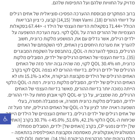
מדויק על החוויות שלהם ועל התפיסות שלהם.
ברוב המחקרים מבוססת ההערכה הפסיכו-סוציאלית של אחים רגילים
על דיווחי ההורים (18). Varni ושות’ (14,15) קבעו, כי ציון הבריאות
הכולל <71.44 בסקאלות הדיווח העצמי של הילד ו- <67.44 בסקאלות
העצמיות של ההורים הורה על QOL לקוי. בעת הערכת ההשפעה על
ילדים רגילים, אשר גדלים עם אח, המושפע מלקות כרונית, חשוב
להעריך את מערכת היחסים בין האחים, לפי השקפתם של האחים
הרגילים, בנוסף להערכות ה-QOL, בהתבסס על השקפת המבוגרים
(35). בדיווח העצמי של האחים הרגילים של ילדים, הסובלים מלקות
כרונית, חוו 30.4% QOL לקוי, מה שהיה גבוה יותר מזה של האחים
הרגילים של ילדים רגילים. בדיווחי ההורים לא נצפה QOL לקוי בקרב
האחים הרגילים של הילדים מקבוצת הביקורת, אלא ב-15.1% ותו לא
האחים הרגילים של ילדים, הסובלים מלקות כרונית. רמת ה-QOL הלקוי
הייתה נמוכה יותר בדיווח ההורים, מאשר בדיווח העצמי של האחים
הרגילים, מה שמצביע, על כך ש-QOL לקוי אובחן פחות על-ידי ההורים.
ילדים, הסובלים מלקות כרונית חמורה, או ממגבלה חמורה, בעלי
השפעה ראויה יותר לציון על ה-QOL של האחים הרגילים, יותר מעל זה
של אחים רגילים של ילדים רגילים. בדיווחים העצמיים של הילדים הייתה
פתח סר
שכיחות ה-QOL הלקוי 42.1%, 51.6%, 45.0% ו- 30.7% בקרב [האחים
של] ילדים נפגעי CP, בקרב [האחים של] ילדים, הסובלים ממחלה
המטולוגית/אונקולוגית, מאסתמה ומקבוצת האפילפסיה בהתאמה –
כולם גבוהים יותר מבקבוצת הביקורת (14.1%). שכיחות QOL לקוי