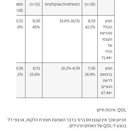
(n=26)
המטולוגיות/אונקולוגיות
(n=31)
מסוג 1
(n=33)
(n=28)
הציון
8/19
16/31 51.6%
9/20
3/22
1/30
הכולל
42.1%
45%
9.9%
3.3%
מהדיווח
העצמי
של
הילד
<71.44
הציון
7/26
4/39 10.2%
8/31
4/28
1/33
בהתאם
26.9%
25.8%
14.2%
3.0%
לדיווח
ההורים
<67.44
QOL: איכות חיים
מכיוון שכך אין קונצנזוס ברור בדבר השפעת חומרת הלקות, או צפי דל
בנוגע ל-QOL של האחים הרגילים.