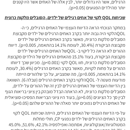
הרגילים, אשר היו גדולים יותר, לבין אלה של האחים אשר היו קטנים
יותר מהילדים הפגועים (p>0.05).
שכיחות
QOL
לקוי של אחים רגילים של ילדים, הסובלים מלקות כרונית
במחקר הנוכחי הראה הדיווח העצמי של האחים הרגילים, כי ה-
QOLהלקוי היה גבוה יותר בקרב האחים הרגילים של ילדים מקבוצת
הסובלים מלקות כרונית, מאשר בקרב האחים הרגילים של ילדים
מקבוצת הביקורת (30.4%, לעומת 14.1% בהתאמה, p=0.005). דיווח
ההורים לא הראה כל ליקוי ב- QOLשל האחים הרגילים של ילדים
מקבוצת הביקורת, בעוד 15.1% מהאחים הרגילים של הילדים מקבוצת
הסובלים מלקות כרונית, חוו QOL לקוי (p<0.001). מכיוון שכך דיווחו
ההורים על פחות לקויות, מאשר בקרב האחים הרגילים (30.4%, לעומת
14.1% בהתאמה, p=0.005), מה שמצביע, על כך שלהורים הייתה
מודעות מעטה ל- QOLהלקוי בקרב האחים הרגילים (טבלה 6). השוואה
בין הדיווח העצמי של האחים הרגילים לבין זה של ההורים על ילדים,
הסובלים מלקות כרונית, לא הראתה הבדל מובהק בין ציוני בריאות הגוף
לבין סך כל הציונים (p>0.05), בעוד היו ציוני הבריאות הפסיכו-סוציאלית
של האחים הרגילים נמוכים יותר מאלה של ההורים שלהם (p<0.05).
על-פי הדיווח העצמי של האחים הרגילים, הייתה שכיחות QOL לקוי
בקרב האחים הרגילים של ילדים נפגעי CP, חולי מחלות
המטולוגיות/אונקולוגיות, אסתמה ואפילפסיה 42.1%, 51.6%, 45.0%