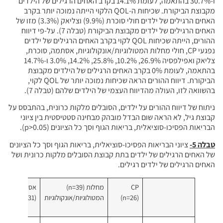
ו-30.7% בהתאמה, לעומת 14.1% בקרב האחים הרגילים של הילדים
מקבוצת הביקורת. שכיחות ה-QOL הלקוי הייתה נמוכה יותר בקרב
האחים הרגילים של ילדים חולי סוכרת (9.9%) וצליאק (3.3%) מזו של
האחים הרגילים של ילדים מקבוצת הביקורת (טבלה 7). על-פי דיווח
ההורים, הייתה שכיחות QOL לקוי בקרב האחים הרגילים של ילדים
נפגעי CP, חולי מחלות המטולוגיות/אונקולוגיות, אסתמה, סוכרת,
צליאק ואפילפסיה 26.9%, 10.2%, 25.8%, 14.2%, 3.0% ו-14.7%
בהתאמה, לעומת 0% בקרב האחים הרגילים של הילדים מקבוצת
הביקורת. דיווח ההורים הראה שכיחות נמוכה יותר של QOL לקוי,
בהשוואה לזו, העולה מהדיווח העצמי של הילדים שלהם (טבלה 7).
ניתוח של דיווח ההורים על ילדים, הסובלים מלקות כרונית, בהתבסס על
קבוצת גיל, לא הראה שום הבדל מובהק מבחינה סטטיסטית בין ציוני
הבריאות הפסיכו-סוציאלית, בריאות הגוף וסך כל הציונים (p>0.05).
טבלה 5-
ציוני הבריאות הפסיכו-סוציאלית, בריאות הגוף וסך כל הציונים
של האחים הרגילים של ילדים בתת קבוצת הסובלים מלקות כרונית ושל
האחים הרגילים של ילדים רגילים.
CP
מחלות (n=39)
אסתמה
(n=26)
המטולוגיות/אונקולוגיות
(n=31)