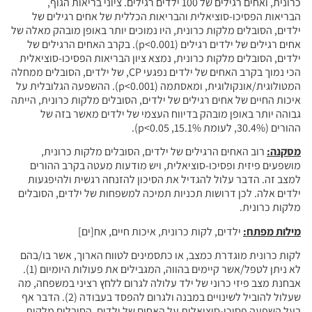
כרונית, ואחים רגילים של 100 ילדים רגילים. ציוני בריאות הגוף,
הבריאות הפסיכו-סוציאלית והבריאות הכללית של אחים רגילים של
ילדים, הסובלים מלקות כרונית, היו נמוכים יותר באופן מובהק מאלה של
אחים רגילים של ילדים רגילים (p<0.001). בקרב האחים הרגילים של
ילדים, הסובלים מלקות כרונית, נמצא ציון הבריאות הפסיכו-סוציאלית
הכי נמוך בקרב האחים של ילדים נפגעי CP, של ילדים, הסובלים ממחלה
המטולוגית/אונקולוגית, ומאסתמה (p<0.001). ההשפעה הגלובלית על
איכות החיים של אחים רגילים של ילדים, הסובלים מלקות כרונית, הייתה
גבוהה יותר באופן מובהק בדיווח העצמי של ילדים מאשר בזה של
ההורים (30.4%, לעומת 15.1%, p<0.05).
מסקנה:
רוב האחים הרגילים של ילדים, הסובלים מלקות כרונית,
מושפעים פיזית ופסיכו-סוציאלית, ויש מודעות מעטה בקרב ההורים
למצב זה. הדבר עלול להגדיל את הסיכון להזנחה רגשית ולהיפגעות
ילדים אלה. לכן דרושות תכניות תמיכה למשפחות של ילדים, הסובלים
מלקות כרונית.
מילות מפתח:
ילדים, לקות כרונית, איכות חיים, אח[ים]
לקות כרונית מוגדרת כמצב, או כתסמינים לטווח הארוך, אשר בו/בהם
לא ניתן לטפל/אשר קיימים בהווה, המגבילים את פעולות היומיום (1).
אבחנת מצב פיזי כרוני של ילד עלולה לגרום ללחץ רציני במשפחה, מה
שעלול להוביל לשינויים במבנה ולגרום להפסד בעבודה (2). הדבר אף
בעל השפעה פסיכו-סוציאלית על האחים של ילדים, הסובלים מלקות