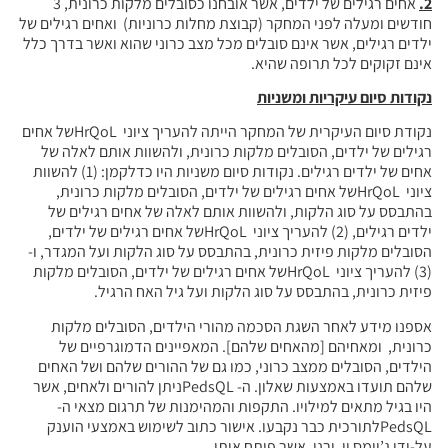
2.
אחים רגילים של ילדים, אשר אובחנו כסובלים מלקות כרונית, 3
חודשים ומעלה לפני המחקר (קבוצת מחלות כרוניות) ואחים רגילים של
ילדים רגילים, אשר אינם סובלים מכל מצב כרוני שהוא ואשר בדרך כלל
אינם זקוקים לכל תרופה שהיא.
נקודות סיום
עיקריות ומשניות
נקודת סיום העיקרית של המחקר הייתה להעריך ציוני HrQoLשל אחים
רגילים של ילדים, הסובלים מלקות כרונית, ולהשוות אותם לאלה של
אחים של ילדים רגילים. נקודות סיום משניות היו כדלקמן: (1) להשוות
ציוני HrQoLשל אחים רגילים של ילדים, הסובלים מלקות כרונית,
בהתבסס על סוג הלקות, ולהשוות אותם לאלה של אחים רגילים של
ילדים רגילים, (2) להעריך ציוני HrQoLשל אחים רגילים של ילדים,
הסובלים מלקות פיזית כרונית, בהתבסס על סוג הלקות ועל המגדר, ו-
(3) להעריך ציוני HrQoLשל אחים רגילים של ילדים, הסובלים מלקות
פיזית כרונית, בהתבסס על סוג הלקות ועל גיל האח הרגיל.
אספנו מידע לאחר השגת הסכמה מהורי הילדים, הסובלים מלקות
כרונית, ומאחיהם [מהאחים שלהם]. המאפיינים הדמוגרפיים של
הילדים, הסובלים ממצב כרוני, כמו גם של ההורים שלהם ושל האחים
שלהם תועדו באמצעות שאלון. ה- PedsQLניתן להורים ולאחים, אשר
היו בגיל מתאים למילויו. התקפות והמהימנות של תרגום מצאי ה-
PedsQLלתורכית כבר נקבעו. אישור כתוב לשימוש באמצעי הוענק
על-ידי ג’יימס וו. ורני, אשר פיתח אותו.