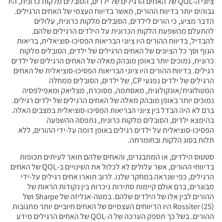
ציוני ה-QOL של האחים הרגילים של ילדים, הסובלים מלקות כרונית, היו
גבוהים יותר בדיווח ההורים, מאשר בדיווח העצמי של האחים הרגילים.
הדבר מציע, כי הורים לילדים, הסובלים מלקות כרונית, עלולים
להתעלם מהשפעת הלקות הכרונית על הילדים הרגילים שלהם.
להבדיל, בדיווח ההורים היו ציוני הבריאות הפסיכו-סוציאלית, בריאות
הגוף וסך כל הציונים של האחים הרגילים של ילדים, הסובלים מלקות
כרונית, נמוכים יותר באופן מובהק מאלה של האחים הרגילים של ילדים
רגילים. בדיווח ההורים היו ציוני הבריאות הפסיכו-סוציאלית של האחים
הרגילים של ילדים נפגעי CP, של ילדים, הסובלים ממחלה
המטולוגית/אונקולוגית, מאסתמה, מסוכרת, מצליאק ומאפילפסיה
נמוכים יותר באופן מובהק מאלה של האחים הרגילים של ילדים רגילים.
ברם לא היה הבדל בין ציוני הבריאות הפסיכו-סוציאלית במצבים האלה.
בהימצא ילדים, הסובלים מלקות כרונית, נתפסה ההשפעה
הפסיכו-סוציאלית על ילדים רגילים באופן דומה על-ידי ההורים, ללא
תלות בסוג הלקות ובחומרתה.
סטטוס הילדים, או המתבגרים, והאחים שלהם תואר לעיתים תכופות
בדיווחי ההורים, אשר עלולים לא לכלול את השינויים ב-QOL של האחים
הרגילים, כפי שנראה במחקר שלנו. לרוב תוארו אחים רגילים על-ידי
מבוגרים, ברם אולם קיימות סתירות ניכרות בין נקודות הראות של
ההורים לבין אלו של הילדים שלהם. במטה-אנליזה של Sharpe ושל
Rossiter (25) היו הדיווחים העצמיים של האחים חיוביים יותר מתגובות
ההורים. בשל כך תספק הערכה של ה-QOL של האחים הרגילים מידע