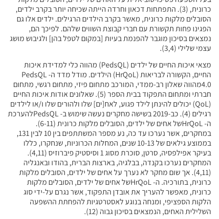
כרונית, (3). התפתחות דכאון וחרדה הייתה שכיחה יותר בקרב ילדים,
הסובלים מלקות כרונית, מאשר בקרב הילדים הרגילים. ילדים אלו גם
הפגינו פחות תקשורת עם חברי קבוצת השווים שלהם. לפיכך הם,
נמצאים בסיכון מוגבר להפנמת בעיות [במקום לטפל בהן] ולגיבוש מושג
עצמי שלילי (3,4).
מצאי איכות החיים של ילדים (PedsQL) מהווה כלי למדידת איכות
החיים, הקשורה לבריאות (HrQoL) הילדים. מודל מדד ה- PedsQL
4.0מהווה שאלון רב-ממדי, המורכב מתחום פיזי, מתחום רגשי, מתחום
חברתי ומתחום התפקוד בבית הספר (5). שאלונים אודות איכות החיים
(QoL) יכולים להינתן לילד פגוע, לאח[ים] שלו ולהורים שלו ו/או לילדים
רגילים (4). כב-2019 בשישה מחקרים נעשה שימוש ב- PedsQLלהערכת
ה- HrQoLשל אחים של ילדים, הסובלים מלקות כרונית (6-11).
במחקרים, אשר נערכו עד כה, נע מספר המשתתפים בין 10 לבין 131,
בממוצע גילאים של 10-13 שנים, המחלות הכרוניות, שנחקרו, כללו
בעיקר אפילפסיה, סרטן, סוכרת מסוג 1 וסיסטיק פיברוזיס (4,11).
המחקרים נערכו בקנדה, בבלגיה, בארצות הברית, בהודו ובאנגליה
(4,11). אך שום מחקר לא נערך על אחים של ילדים, הסובלים מלקות
כרונית, בתורכיה. ה- HrQoLשל אחים של ילדים, הסובלים מלקות
כרונית, מאפשר להעריך את אובדן התפקוד, אשר נגרם על-ידי סוג
הלקות הספציפי, ומנחה בנוגע לאסטרטגיות להפחתת ההשפעה
השלילית האחים, הנמצאים בסיכון גבוה (12).