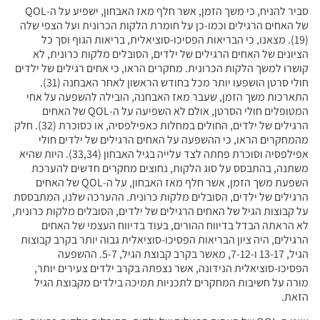
סביר להניח, כי משך הזמן, אשר חלף מאז האבחון, ישפיע על ה-QOL
של האחים הרגילים וכמו-כן על חומרת הלקות הכרונית ועל הצפי שלה
(19). מצאנו, כי הבריאות הפסיכו-סוציאלית, בריאות הגוף וסך כל
הציונים של האחים הרגילים של ילדים, הסובלים מלקות כרונית, לא
קושרו למשך הלקות הכרונית. מחקרים הראו, כי אחים רגילים של ילדים
חולי סרטן הושפעו יותר מכל בחודש הראשון לאחר האבחנה (31).
התארכות משך הזמן, שעבר מאז האבחנה, הובילה להשפעה על אחי
המטופלים חולי הסרטן, אולם לא השפיעה על ה-QOL של האחים
הרגילים של ילדים, החולים במחלות כאפילפסיה, או כסוכרת (32). חלק
מהמחקרים הראו, כי ההשפעה על האחים הרגילים של ילדים חולי
אפילפסיה וסוכרת פחתה לצד עלייה בגיל האבחון (33,34). היות שהיא
משתנה, בהתבסס על סוג הלקות, נחוצים מחקרים חדשים להערכת
השפעת משך הזמן, אשר חלף מאז האבחון, על ה-QOL של האחים
הרגילים של ילדים, הסובלים מלקות כרונית. ההערכה שלנו, המתבססת
על קבוצות הגיל של האחים הרגילים של ילדים, הסובלים מלקות כרונית,
לא הראתה הבדל בדיווח ההורים, בעוד בדיווח העצמי של האחים
הרגילים, היה ציון הבריאות הפסיכו-סוציאלית גבוה יותר בקרב קבוצות
הגיל, 13-17 ו-7-12, מאשר בקרב קבוצת הגיל, 5-7. ההשפעה
הפסיכו-סוציאלית הנידונה, אשר נצפתה בקרב ילדים צעירים יותר,
מורה על חשיבות המחקרים לתכניות תמיכה בילדים מקבוצת הגיל
הזאת.