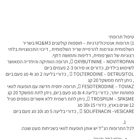
טיפול תרופתי
1) תרופות אנטיכולינרגיות – חוסמות קולטנים M2&M3 בשריר
השלפוחית וגורמות להרפיית שריר השלפוחית , דיכוי התכווצויות בלתי
רצוניות של השךפוחית, דליפות ותחושת דחף.
 OXYBUTININE – NOVITROPAN, תרופה הוותיקה והיחדיה המאושר
לשימוש בילדים, כדורים או סירופ 2-3 פעמים ביום
 TOLTERODINE – DETRUSITOL , כדורי בליעה 2 מג ו4 מג פעם ביום
, ניתן לתת ממשקל 20 קג
 FESOTERODINE – TOVIAZ, תרופה יחסית חדשה עם תופעות לוואי
פחותות יותר, כדורי בליעה 4 ו8 מג פעם ביום, ניתן לתת ממשקל 20 קג
 TROSPIUM – SPASME, ניתן לתת רשמית ללא אשורים נוספים מגיל
12 שנים בארץ, כדורי 15 ו30 מג
 SOLIFENACIN –VESICARE , כדורי בליעה 5 מג ו10 מג פעם ביום
לכל התרופות הנ”ל יש אותן תופעות לוואי בשכיחות מעט שונה:
יובש בפה ובעור