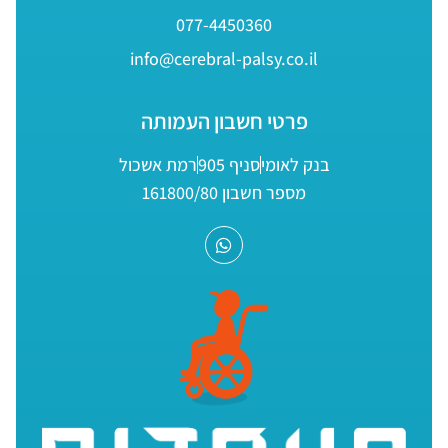
077-4450360
info@cerebral-palsy.co.il
פרטי חשבון העמותה
בנק לאומי
סניף 905
רמת אשכול
מספר חשבון 161800/80