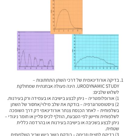
בדיקה אורודינאמית של דרכי השתן התחתונות –
URODYNAMIC STUDY. הינה פעולה אבחנתית שמחולקת
לשלוש שלבים:
1) אורופלומטריה – ניתן לבצע בישיבה או בעמידה ורק בעירנות.
2) ציסטומטרוגרפיה – בודקת את שלב מילוי/אחסור של השתן
בשלפוחית – לאחר הכנסת צנתר אורודינאמי דק דרך השופכה
לשלפוחית וחיישן לפי הטבעת, הוזלף לכיס סליין או חומר ניגודי –
ניתן לבצע בשכיבה או בישיבה בעירנות או בהרדמה כללית
שטחית.
3) בדיקת לחצים וזרימה – בודקת כושר כיווץ שריר השלפוחית