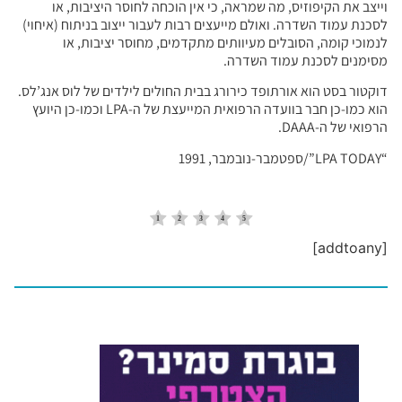
וייצב את הקיפוזיס, מה שמראה, כי אין הוכחה לחוסר היציבות, או
לסכנת עמוד השדרה. ואולם מייעצים רבות לעבור ייצוב בניתוח (איחוי)
לנמוכי קומה, הסובלים מעיוותים מתקדמים, מחוסר יציבות, או
מסימנים לסכנת עמוד השדרה.
דוקטור בסט הוא אורתופד כירורג בבית החולים לילדים של לוס אנג’לס.
הוא כמו-כן חבר בוועדה הרפואית המייעצת של ה-LPA וכמו-כן היועץ
הרפואי של ה-DAAA.
“LPA TODAY”/ספטמבר-נובמבר, 1991
[addtoany]