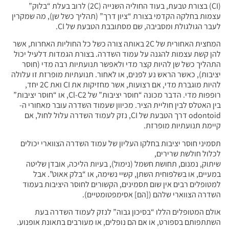
(CI) בצורת טבעת, בעוד החוליה השנייה (2C) לרוב בעלת “בלוק”
עצמות בחלקה הקדמי בצורת “ציון דרך” (תהליך כשל שן), מה שמקרין
לעבר הגולגולת ומסביבה, שם מסתובבת הטבעת של CI.
המחצית האחורית של 2C באותה צורה כשל כל החוליות האחרות, אשר
להן קשת עצמות להגנה על עמוד השדרה. בצורת הגמדות דלעיל יכול
התהליך כשל שן להיות קצר מדי ולאפשר תנועתיות רבה מדי (חוסר
יציבות), כאשר הראש נע לפנים, או לאחור. תנועתיות מופרזת זו עלולה
להיות מוגברת מדי, אם רצועות, אשר מחזיקות את CI ואת 2C יחד,
רופפות מדי. הדבר מכונה “חוסר יציבות” של Cl-C2, או “חוסר יציבות”
בין האטלס לבין חוליית הציר. מכיוון שעמוד השדרה עובר מאחורי ה-
odontoid דרך הטבעת של CI, נזק לעמוד השדרה עלול לחול, אם
קיימת תנועתיות מופרזת.
תסמיני חוסר יציבות בחלקו העליון של עמוד השדרה הצווארי יכולים
לכלול חולשת שרירים,
שיתוק, נמנום, תחושת חשמל (נימול), בעיות הליכה, אובדן שליטה
במעיים, או בשלפוחית השתן, קשיי נשימה, או “בלק אאוט”. אבל
למטופלים רבים אין שום תסמינים, הקשורים לחוסר היציבות בעמוד
השדרה הצווארי שלהם ([הם] אסימפטומטיים).
אולם המטופלים הללו “בסיכון גבוה” לנזק לעמוד השדרה בעת
השתתפותם בספורט, או אם הם נופלים, או מעורבים בתאונת אופנוע.