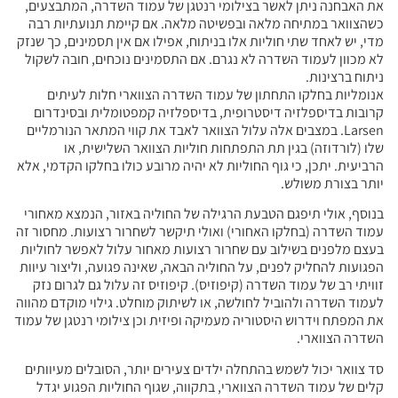
את האבחנה ניתן לאשר בצילומי רנטגן של עמוד השדרה, המתבצעים,
כשהצוואר במתיחה מלאה ובפשיטה מלאה. אם קיימת תנועתיות רבה
מדי, יש לאחד שתי חוליות אלו בניתוח, אפילו אם אין תסמינים, כך שנזק
לא מכוון לעמוד השדרה לא נגרם. אם התסמינים נוכחים, חובה לשקול
ניתוח ברצינות.
אנומליות בחלקו התחתון של עמוד השדרה הצווארי חלות לעיתים
קרובות בדיספלזיה דיסטרופית, בדיספלזיה קמפטומלית ובסינדרום
Larsen. במצבים אלה עלול הצוואר לאבד את קווי המתאר הנורמליים
שלו (לורדוזה) בגין תת התפתחות חוליות הצוואר השלישית, או
הרביעית. יתכן, כי גוף החוליות לא יהיה מרובע כולו בחלקו הקדמי, אלא
יותר בצורת משולש.
בנוסף, אולי תיפגם הטבעת הרגילה של החוליה באזור, הנמצא מאחורי
עמוד השדרה (בחלקו האחורי) ואולי תיקשר לשחרור רצועות. מחסור זה
בעצם מלפנים בשילוב עם שחרור רצועות מאחור עלול לאפשר לחוליות
הפגועות להחליק לפנים, על החוליה הבאה, שאינה פגועה, וליצור עיוות
זוויתי רב של עמוד השדרה (קיפוזיס). קיפוזיס זה עלול גם לגרום נזק
לעמוד השדרה ולהוביל לחולשה, או לשיתוק מוחלט. גילוי מוקדם מהווה
את המפתח וידרוש היסטוריה מעמיקה ופיזית וכן צילומי רנטגן של עמוד
השדרה הצווארי.
סד צוואר יכול לשמש בהתחלה ילדים צעירים יותר, הסובלים מעיוותים
קלים של עמוד השדרה הצווארי, בתקווה, שגוף החוליות הפגוע יגדל