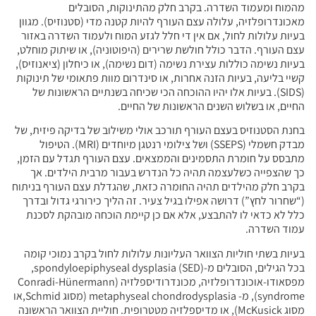
מהמוח ומעמוד השדרה. בקרב חלק מהתינוקות, הסובלים
מאכונדרופלזיה, עלולה עצם העורף להיות קטנה מדי (סטנוזיס). מגוון
בעיות עלולות לחול, אם אין די חלל לגזע המוח ולעמוד השדרה באזור
עצם העורף. הדבר כולל חולשת שרירים (היפוטוניה), או שיתוק מוחלט,
בעיות נשימה כוללות עצירת נשימה (דום נשימה), או כיחלון (ציאנוזיס),
קשיי בליעה, בעיות הזנה אחרות, או סינדרום מוות פתאומי של תינוקות
(SIDS). בעיות אלו יהיו ההוכחה הכי שכיחה בשנתיים הראשונות של
החיים, או בשלוש השנים הראשונות של החיים.
בחנת הסטנוזיס בעצם העורף תורכב אולי משילוב של בדיקה פיזית, של
מבדק חשמלי (SSEPS) ושל צילומי רנטגן מיוחדים (MRI). הטיפול
מתבסס על חומרת התסמינים והממצאים. עצם העורף תגדל עם הזמן,
כך שהצפייה כשלעצמה תהיה כל הנדרש בעבור מרבית הילדים. אך
בקרב חלק מהילדים תהיה החומרה כזאת, שהגדלת עצם העורף בניתוח
(“שחרור לחץ”) דרושה אפילו בגיל צעיר. זה הליך כירורגי גדול ובדרך
כלל לא כדאי לו להתבצע, אלא אם כן קיימת הוכחה מובהקת לסכנת
עמוד השדרה.
בעיות בשתי חוליות הצוואר העליונות עלולות לחול בקרב נמוכי קומה
בכל הגילים, הסובלים מ-spondyloepiphyseal dysplasia (SED),
מפסאודו-אוכונדרופלזיה, מכונדרודיספלזיה (Conradi-Hünermann
syndrome), מ- metaphyseal chondrodysplasia (מסוג Schmid,או
מסוג McKusick), או מדיספלזיה מטטרופית. חוליית הצוואר הראשונה