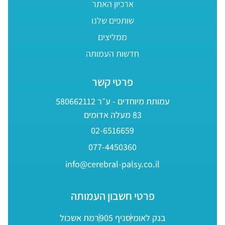
ארכיון האתר
שותפים שלנו
ממליצים
חדשות העמותה
פרטי קשר
עמותת מיוחדים - ע״ר 580662112
83 מעלה אדומים
02-6516659
077-4450360
info@cerebral-palsy.co.il
פרטי חשבון העמותה
בנק לאומי
סניף 905
רמת אשכול