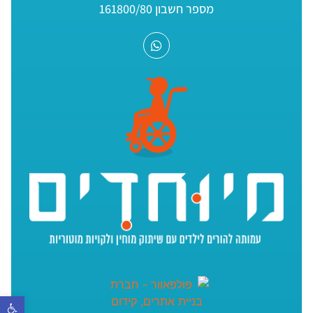
מספר חשבון 161800/80
פתח סר