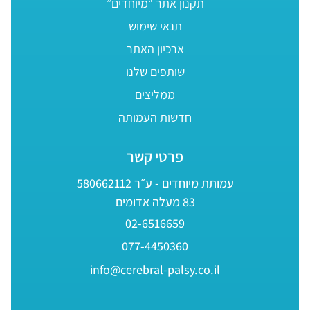
תקנון אתר “מיוחדים”
תנאי שימוש
ארכיון האתר
שותפים שלנו
ממליצים
חדשות העמותה
פרטי קשר
עמותת מיוחדים - ע״ר 580662112
83 מעלה אדומים
02-6516659
077-4450360
info@cerebral-palsy.co.il