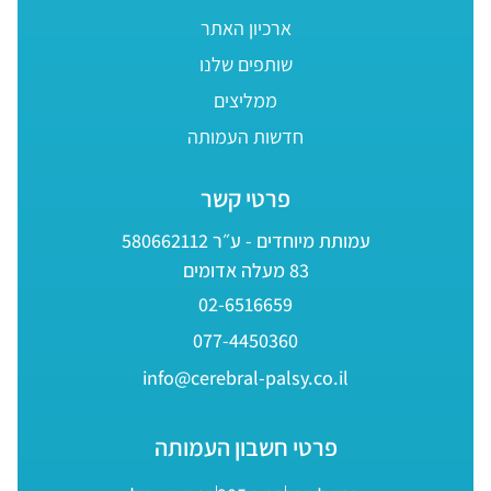
ארכיון האתר
שותפים שלנו
ממליצים
חדשות העמותה
פרטי קשר
עמותת מיוחדים - ע״ר 580662112
83 מעלה אדומים
02-6516659
077-4450360
info@cerebral-palsy.co.il
פרטי חשבון העמותה