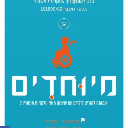
בנק לאומי
סניף 905
רמת אשכול
מספר חשבון 161800/80