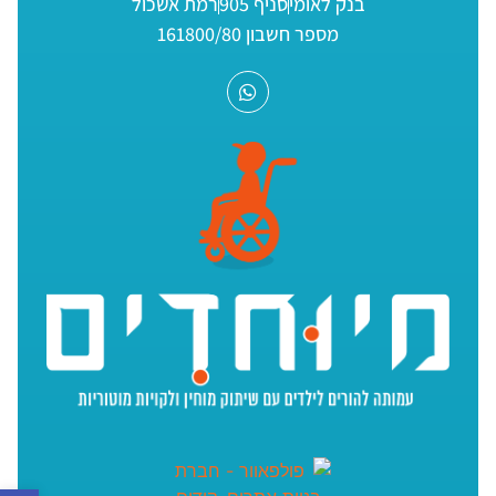
בנק לאומי
סניף 905
רמת אשכול
מספר חשבון 161800/80