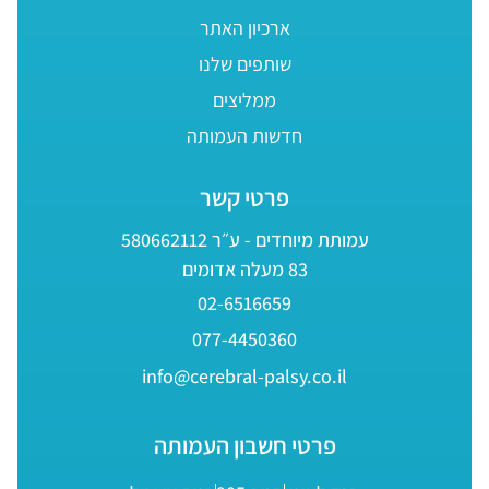
ארכיון האתר
שותפים שלנו
ממליצים
חדשות העמותה
פרטי קשר
עמותת מיוחדים - ע״ר 580662112
83 מעלה אדומים
02-6516659
077-4450360
info@cerebral-palsy.co.il
פרטי חשבון העמותה