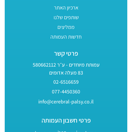
ארכיון האתר
שותפים שלנו
ממליצים
חדשות העמותה
פרטי קשר
עמותת מיוחדים - ע״ר 580662112
83 מעלה אדומים
02-6516659
077-4450360
info@cerebral-palsy.co.il
פרטי חשבון העמותה