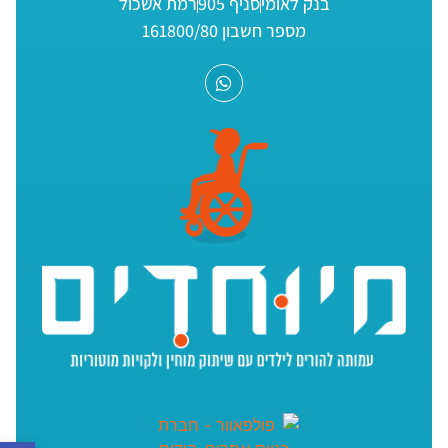
בנק לאומי
סניף 905
רמת אשכול
מספר חשבון 161800/80