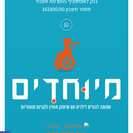
בנק לאומי
סניף 905
רמת אשכול
מספר חשבון 161800/80