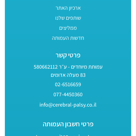
ארכיון האתר
שותפים שלנו
ממליצים
חדשות העמותה
פרטי קשר
עמותת מיוחדים - ע״ר 580662112
83 מעלה אדומים
02-6516659
077-4450360
info@cerebral-palsy.co.il
פרטי חשבון העמותה