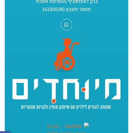
בנק לאומי
סניף 905
רמת אשכול
מספר חשבון 161800/80