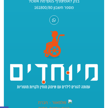
בנק לאומי
סניף 905
רמת אשכול
מספר חשבון 161800/80