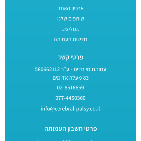
ארכיון האתר
שותפים שלנו
ממליצים
חדשות העמותה
פרטי קשר
עמותת מיוחדים - ע״ר 580662112
83 מעלה אדומים
02-6516659
077-4450360
info@cerebral-palsy.co.il
פרטי חשבון העמותה