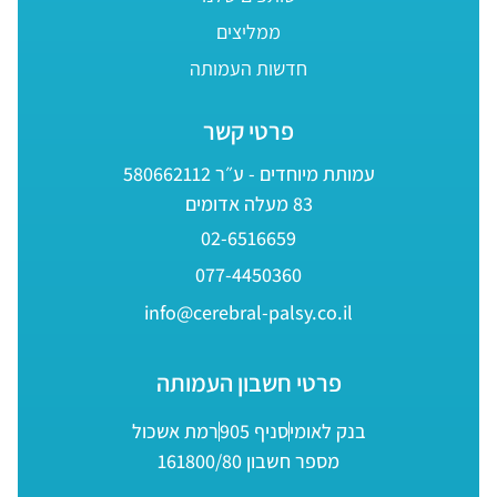
ממליצים
חדשות העמותה
פרטי קשר
עמותת מיוחדים - ע״ר 580662112
83 מעלה אדומים
02-6516659
077-4450360
info@cerebral-palsy.co.il
פרטי חשבון העמותה
בנק לאומי
סניף 905
רמת אשכול
מספר חשבון 161800/80