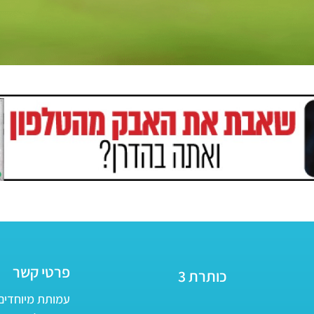
פרטי קשר
כותרת 3
עמותת מיוחדים - ע״ר 