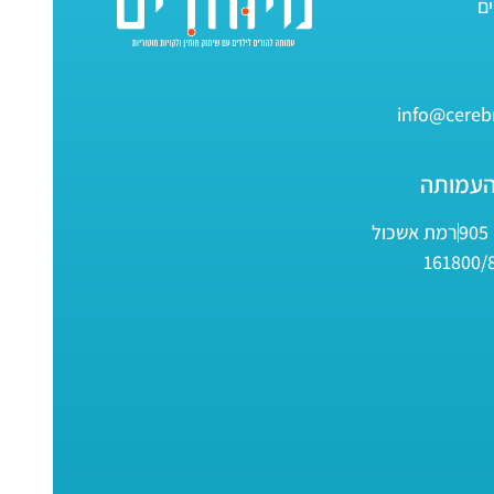
info@cerebr
העמותה
9
רמת אשכול