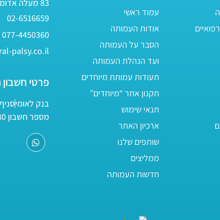
83 מעלה אדומים
ה
עמוד ראשי
02-6516659
פואיים
אודות העמותה
077-4450360
הסבר על העמותה
al-palsy.co.il
ועד הנהלת העמותה
תעודות עמותת מיוחדים
פרטי חשבון 
תקנון אתר “מיוחדים”
בנק לאומי
סניף 05
תנאי שימוש
מספר חשבון 161800/80
ם
ארכיון האתר
שותפים שלנו
ממליצים
חדשות העמותה