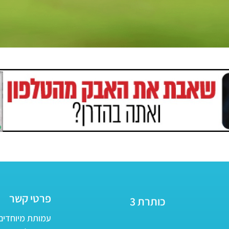
פרטי קשר
כותרת 3
עמותת מיוחדים - ע״ר 