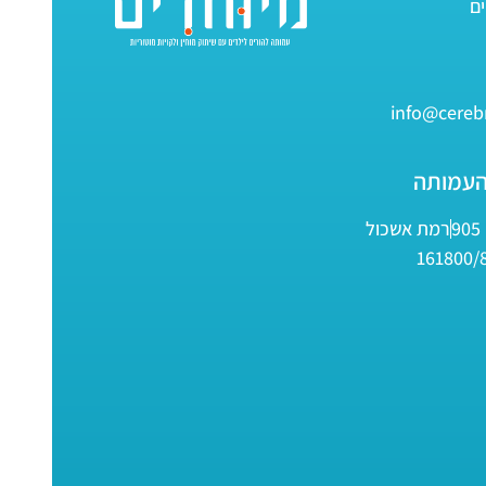
info@cerebr
העמותה
9
רמת אשכול