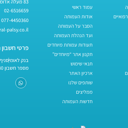
83 מעלה אדומים
ה
עמוד ראשי
02-6516659
פואיים
אודות העמותה
077-4450360
הסבר על העמותה
al-palsy.co.il
ועד הנהלת העמותה
תעודות עמותת מיוחדים
פרטי חשבון 
תקנון אתר “מיוחדים”
בנק לאומי
סניף 05
תנאי שימוש
מספר חשבון 161800/80
ם
ארכיון האתר
שותפים שלנו
ממליצים
חדשות העמותה