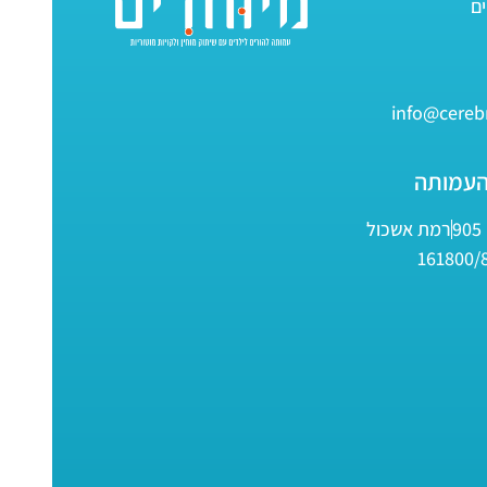
info@cerebr
העמותה
9
רמת אשכול