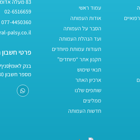
83 מעלה אדומים
ה
עמוד ראשי
02-6516659
פואיים
אודות העמותה
077-4450360
הסבר על העמותה
al-palsy.co.il
ועד הנהלת העמותה
תעודות עמותת מיוחדים
פרטי חשבון 
תקנון אתר “מיוחדים”
בנק לאומי
סניף 05
תנאי שימוש
מספר חשבון 161800/80
ם
ארכיון האתר
שותפים שלנו
ממליצים
חדשות העמותה