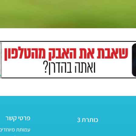
פרטי קשר
כותרת 3
עמותת מיוחדים - ע״ר 