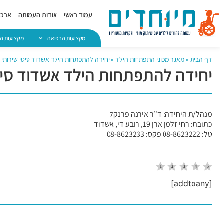
עמוד ראשי
אודות העמותה
ארכיו
מקצועות הרפואה
מקצועות ה
דף הבית
»
מאגר מכוני התפתחות הילד
»
יחידה להתפתחות הילד אשדוד סיטי שירותי 
יחידה להתפתחות הילד אשדוד סיטי
מנהל/ת היחידה: ד”ר אירנה פרנקל
כתובת: רחי זלמן ארן 19, רובע די, אשדוד
טל: 08-8623222 פקס: 08-8623233
[addtoany]