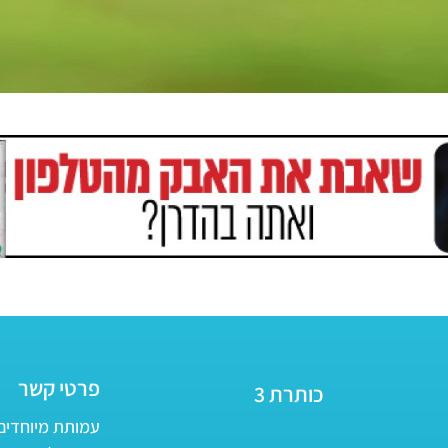
פרטי קשר
כותרת 3
עמותת מיוחדים - ע״ר 