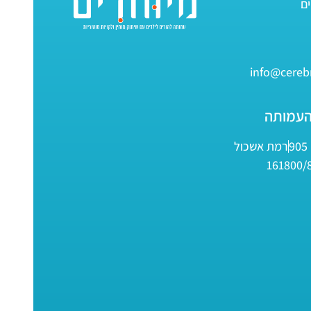
info@cerebr
העמותה
9
רמת אשכול