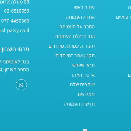
83 מעלה אדומים
ה
עמוד ראשי
02-6516659
פואיים
אודות העמותה
077-4450360
הסבר על העמותה
al-palsy.co.il
ועד הנהלת העמותה
תעודות עמותת מיוחדים
פרטי חשבון 
תקנון אתר “מיוחדים”
בנק לאומי
סניף 05
תנאי שימוש
מספר חשבון 161800/80
ם
ארכיון האתר
שותפים שלנו
ממליצים
חדשות העמותה