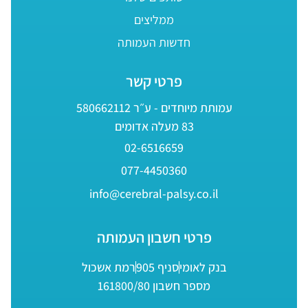
ממליצים
חדשות העמותה
פרטי קשר
עמותת מיוחדים - ע״ר 580662112
83 מעלה אדומים
02-6516659
077-4450360
info@cerebral-palsy.co.il
פרטי חשבון העמותה
בנק לאומי
סניף 905
רמת אשכול
מספר חשבון 161800/80