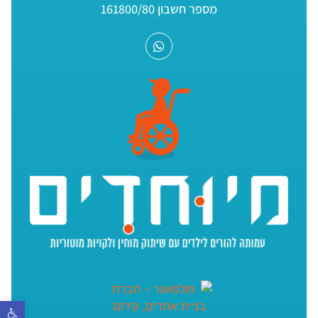
מספר חשבון 161800/80
פתח סר