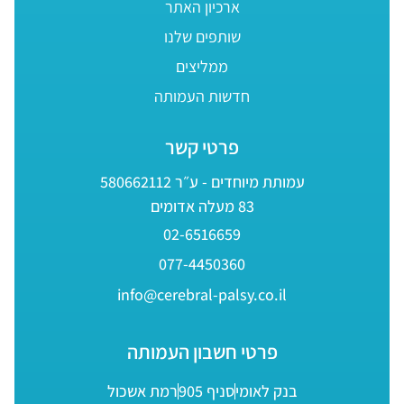
ארכיון האתר
שותפים שלנו
ממליצים
חדשות העמותה
פרטי קשר
עמותת מיוחדים - ע״ר 580662112
83 מעלה אדומים
02-6516659
077-4450360
info@cerebral-palsy.co.il
פרטי חשבון העמותה
בנק לאומי
סניף 905
רמת אשכול