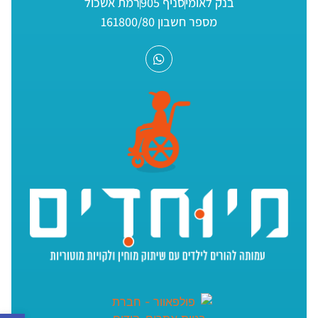
בנק לאומי
סניף 905
רמת אשכול
מספר חשבון 161800/80