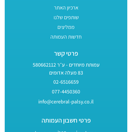
ארכיון האתר
שותפים שלנו
ממליצים
חדשות העמותה
פרטי קשר
עמותת מיוחדים - ע״ר 580662112
83 מעלה אדומים
02-6516659
077-4450360
info@cerebral-palsy.co.il
פרטי חשבון העמותה