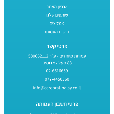
ארכיון האתר
שותפים שלנו
ממליצים
חדשות העמותה
פרטי קשר
עמותת מיוחדים - ע״ר 580662112
83 מעלה אדומים
02-6516659
077-4450360
info@cerebral-palsy.co.il
פרטי חשבון העמותה