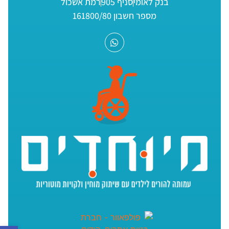
בנק לאומי
סניף 905
רמת אשכול
מספר חשבון 161800/80