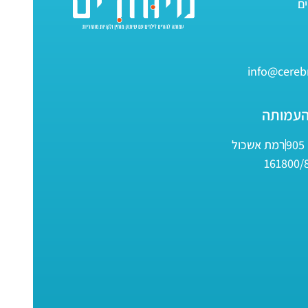
info@cerebr
העמותה
9
רמת אשכול