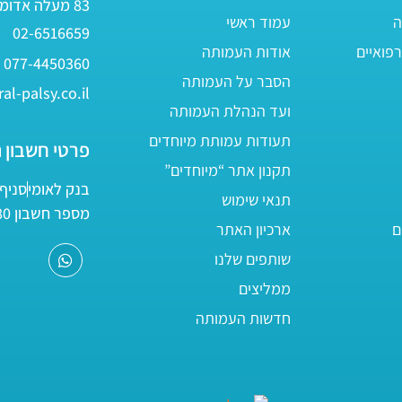
83 מעלה אדומים
ה
עמוד ראשי
02-6516659
פואיים
אודות העמותה
077-4450360
הסבר על העמותה
al-palsy.co.il
ועד הנהלת העמותה
תעודות עמותת מיוחדים
פרטי חשבון 
תקנון אתר “מיוחדים”
בנק לאומי
סניף 05
תנאי שימוש
מספר חשבון 161800/80
ם
ארכיון האתר
שותפים שלנו
ממליצים
חדשות העמותה