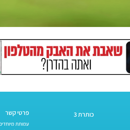
פרטי קשר
כותרת 3
עמותת מיוחדים - ע״ר 