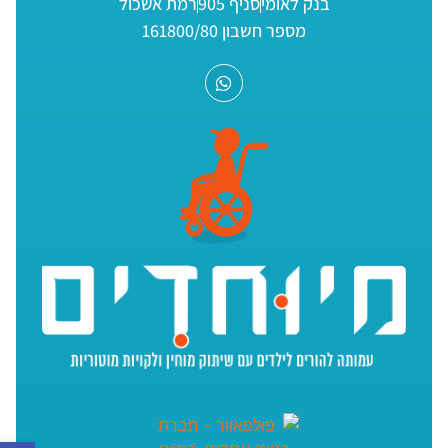
בנק לאומי
סניף 905
רמת אשכול
מספר חשבון 161800/80