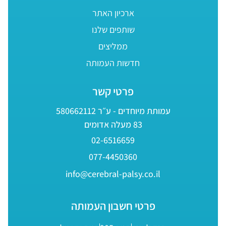
ארכיון האתר
שותפים שלנו
ממליצים
חדשות העמותה
פרטי קשר
עמותת מיוחדים - ע״ר 580662112
83 מעלה אדומים
02-6516659
077-4450360
info@cerebral-palsy.co.il
פרטי חשבון העמותה