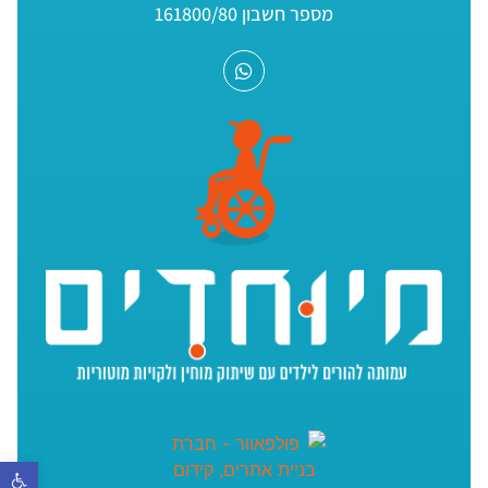
מספר חשבון 161800/80
פתח סר