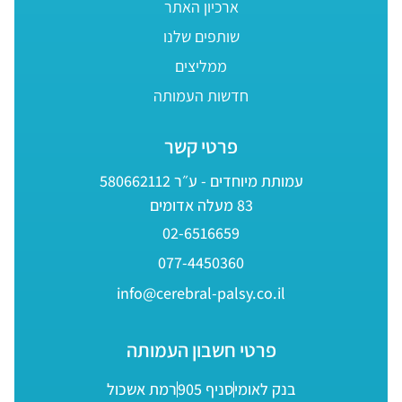
ארכיון האתר
שותפים שלנו
ממליצים
חדשות העמותה
פרטי קשר
עמותת מיוחדים - ע״ר 580662112
83 מעלה אדומים
02-6516659
077-4450360
info@cerebral-palsy.co.il
פרטי חשבון העמותה
בנק לאומי
סניף 905
רמת אשכול